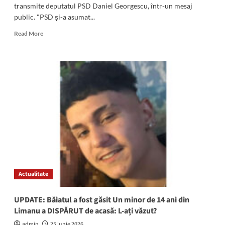
transmite deputatul PSD Daniel Georgescu, într-un mesaj
public. "PSD și-a asumat...
Read
Read More
more
about
„Este
timpul
ca
România
să
aibă
un
guvern
stabil,
cu
puteri
depline”:
Actualitate
Deputatul
Daniel
Georgescu
UPDATE: Băiatul a fost găsit Un minor de 14 ani din
transmite
Limanu a DISPĂRUT de acasă: L-ați văzut?
un
mesaj
admin
25 iunie 2026