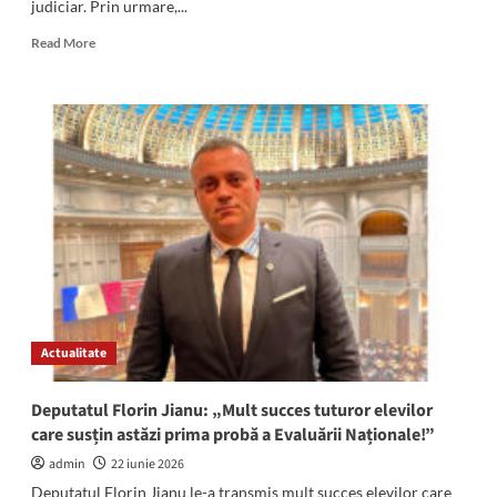
judiciar. Prin urmare,...
Read
Read More
more
about
Veste
DEVASTATOARE
pentru
primarul
Cristian
Radu:
Judecătorii
amână
pronunțarea
în
dosarul
prin
Actualitate
care
edilul
solicita
Deputatul Florin Jianu: „Mult succes tuturor elevilor
reîntoarcerea
care susțin astăzi prima probă a Evaluării Naționale!”
pe
funcție
admin
22 iunie 2026
Deputatul Florin Jianu le-a transmis mult succes elevilor care