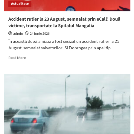
Actualitate
peste
100
de
Accident rutier la 23 August, semnalat prin eCall! Două
sancțiuni
victime, transportate la Spitalul Mangalia
și
cu
admin
24 iunie 2026
permise
În această după amiaza a fost sesizat un accident rutier la 23
reținute
August, semnalat salvatorilor ISI Dobrogea prin apel tip...
Read
Read More
more
about
Accident
rutier
la
23
August,
semnalat
prin
eCall!
Două
victime,
transportate