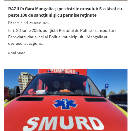
RAZII în Gara Mangalia și pe străzile orașului: S-a lăsat cu
peste 100 de sancțiuni și cu permise reținute
admin
24 iunie 2026
Ieri, 23 iunie 2026, polițiștii Postului de Poliție Transporturi
Feroviare, dar și cei ai Poliției municipiului Mangalia au
desfășurat acțiuni,...
Read
Read More
more
about
RAZII
în
Gara
Mangalia
și
pe
străzile
orașului:
S-
a
lăsat
cu