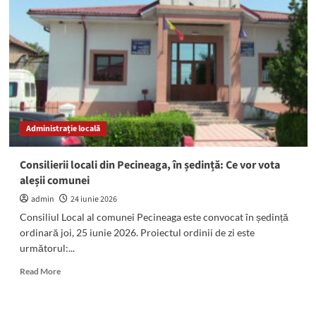
furnizarea
apei
în
zonele
Industrială
Midia
Năvodari,
Rafinare
Rompetrol
Administrație locală
și
Corbu
de
Consilierii locali din Pecineaga, în ședință: Ce vor vota
Jos
aleșii comunei
admin
24 iunie 2026
Consiliul Local al comunei Pecineaga este convocat în ședință
ordinară joi, 25 iunie 2026. Proiectul ordinii de zi este
următorul:...
Read
Read More
more
about
Consilierii