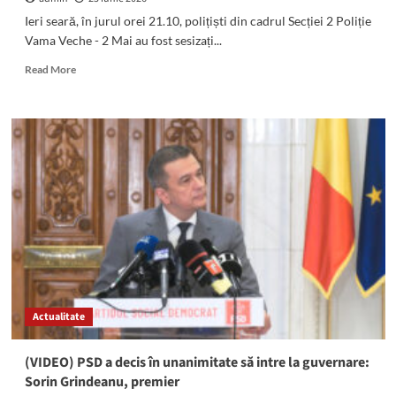
de
Ieri seară, în jurul orei 21.10, polițiști din cadrul Secției 2 Poliție
stabilitate
Vama Veche - 2 Mai au fost sesizați...
după
propunerea
Read
Read More
lui
more
Sorin
about
Grindeanu
UPDATE:
ca
Băiatul
premier
a
fost
găsit
Un
minor
de
14
ani
din
Limanu
Actualitate
a
DISPĂRUT
de
(VIDEO) PSD a decis în unanimitate să intre la guvernare:
acasă:
Sorin Grindeanu, premier
L-