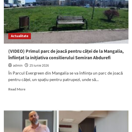
în
care
cinstim
identitatea,
unitatea
și
Actualitate
suveranitatea
statului
român
(VIDEO) Primul parc de joacă pentru căței de la Mangalia,
înființat la inițiativa consilierului Semiran Abdurefi
admin
25 iunie 2026
În Parcul Evergreen din Mangalia se va înființa un parc de joacă
pentru căței, un spațiu pentru patrupezi, unde să...
Read
Read More
more
about
(VIDEO)
Primul
parc
de
joacă