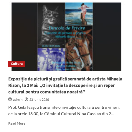
locali
din
Pecineaga,
în
ședință:
Ce
vor
vota
aleșii
comunei
Cultura
Expoziție de pictură și grafică semnată de artista Mihaela
Rizon, la 2 Mai: „O invitație la descoperire și un reper
cultural pentru comunitatea noastră”
admin
23 iunie 2026
Prof. Gela Ivașcu transmite o invitație culturală pentru vineri,
de la orele 18.00, la Căminul Cultural Nina Cassian din 2...
Read
Read More
more