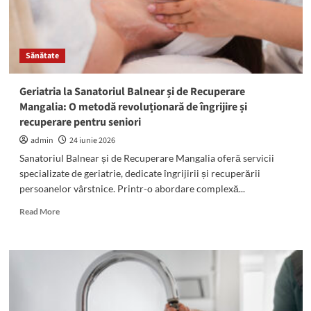
August,
Albești,
Eforie,
Techirghiol
Sănătate
și
alte
localități
Geriatria la Sanatoriul Balnear și de Recuperare
din
Mangalia: O metodă revoluționară de îngrijire și
județul
recuperare pentru seniori
Constanța
admin
24 iunie 2026
Sanatoriul Balnear și de Recuperare Mangalia oferă servicii
specializate de geriatrie, dedicate îngrijirii și recuperării
persoanelor vârstnice. Printr-o abordare complexă...
Read
Read More
more
about
Geriatria
la
Sanatoriul
Balnear
și