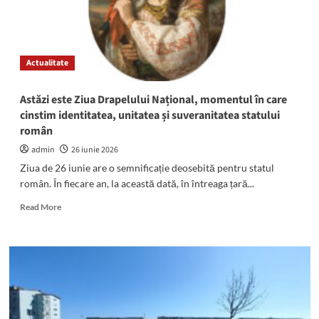
Actualitate
Astăzi este Ziua Drapelului Național, momentul în care
cinstim identitatea, unitatea și suveranitatea statului
român
admin
26 iunie 2026
Ziua de 26 iunie are o semnificație deosebită pentru statul
român. În fiecare an, la această dată, în întreaga țară...
Read
Read More
more
about
Astăzi
este
Ziua
Drapelului
Național,
momentul