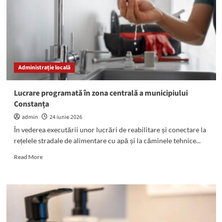
de
Recuperare
Mangalia:
O
metodă
revoluționară
de
Administrație locală
îngrijire
și
recuperare
Lucrare programată în zona centrală a municipiului
pentru
Constanța
seniori
admin
24 iunie 2026
În vederea executării unor lucrări de reabilitare și conectare la
rețelele stradale de alimentare cu apă și la căminele tehnice...
Read
Read More
more
about
Lucrare
programată
în
zona
centrală