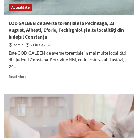
la
Actualitate
Spitalul
Mangalia
COD GALBEN de averse torențiale la Pecineaga, 23
August, Albești, Eforie, Techirghiol și alte localități din
județul Constanța
admin
24 iunie 2026
Este COD GALBEN de averse torențiale în mai multe localități
din județul Constana. Potrivit ANM, codul este valabil astăzi,
24...
Read
Read More
more
about
COD
GALBEN
de
averse
torențiale
la
Pecineaga,
23