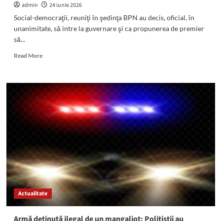
ați
admin
24 iunie 2026
văzut?
Social-democraţii, reuniţi în şedinţa BPN au decis, oficial, în
unanimitate, să intre la guvernare şi ca propunerea de premier
să...
Read
Read More
more
about
(VIDEO)
PSD
a
decis
în
unanimitate
să
intre
la
guvernare:
Sorin
Grindeanu,
Actualitate
premier
Armă deținută ilegal de un mangaliot: Polițiștii au