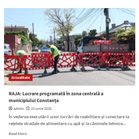
about
Expoziție
de
pictură
și
grafică
semnată
de
artista
Mihaela
Rizon,
la
2
Actualitate
Mai:
„O
invitație
RAJA: Lucrare programată în zona centrală a
la
municipiului Constanța
descoperire
și
admin
23 iunie 2026
un
În vederea executării unor lucrări de reabilitare și conectare la
reper
rețelele stradale de alimentare cu apă și la căminele tehnice...
cultural
pentru
Read
Read More
comunitatea
more