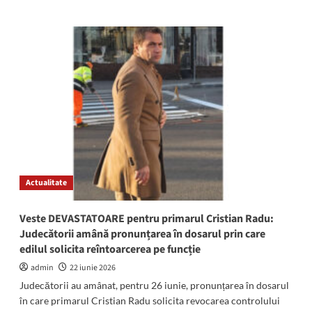
noastră”
about
RAJA:
Lucrare
programată
în
zona
centrală
a
municipiului
Constanța
Actualitate
Veste DEVASTATOARE pentru primarul Cristian Radu:
Judecătorii amână pronunțarea în dosarul prin care
edilul solicita reîntoarcerea pe funcție
admin
22 iunie 2026
Judecătorii au amânat, pentru 26 iunie, pronunțarea în dosarul
în care primarul Cristian Radu solicita revocarea controlului