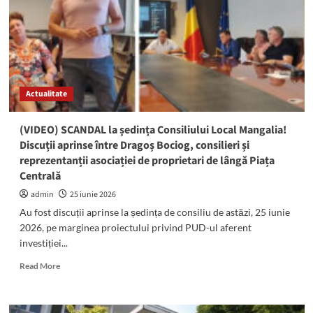
pentru
căței
de
la
Mangalia,
înființat
la
Actualitate
inițiativa
consilierului
Semiran
(VIDEO) SCANDAL la ședința Consiliului Local Mangalia!
Abdurefi
Discuții aprinse între Dragoș Bociog, consilieri și
reprezentanții asociației de proprietari de lângă Piața
Centrală
admin
25 iunie 2026
Au fost discuții aprinse la ședința de consiliu de astăzi, 25 iunie
2026, pe marginea proiectului privind PUD-ul aferent
investiției...
Read
Read More
more
about
(VIDEO)