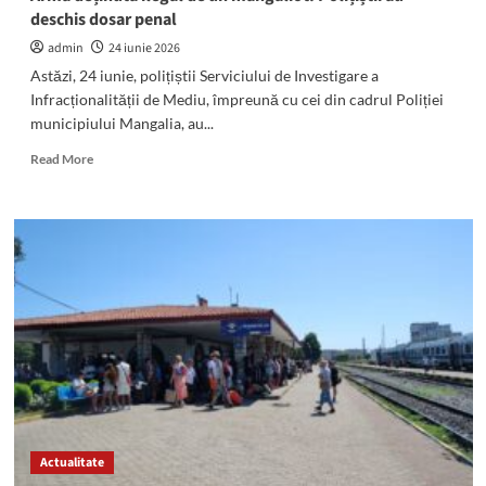
deschis dosar penal
admin
24 iunie 2026
Astăzi, 24 iunie, polițiștii Serviciului de Investigare a
Infracționalității de Mediu, împreună cu cei din cadrul Poliției
municipiului Mangalia, au...
Read
Read More
more
about
Armă
deținută
ilegal
de
un
mangaliot:
Polițiștii
au
deschis
dosar
penal
Actualitate