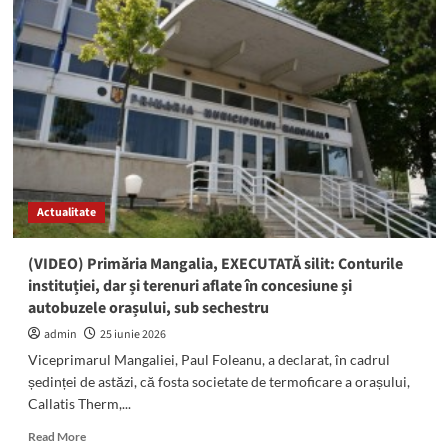
SCANDAL
la
ședința
Consiliului
Local
Mangalia!
Discuții
aprinse
între
Dragoș
Bociog,
Actualitate
consilieri
și
reprezentanții
(VIDEO) Primăria Mangalia, EXECUTATĂ silit: Conturile
asociației
instituției, dar și terenuri aflate în concesiune și
de
autobuzele orașului, sub sechestru
proprietari
de
admin
25 iunie 2026
lângă
Viceprimarul Mangaliei, Paul Foleanu, a declarat, în cadrul
Piața
ședinței de astăzi, că fosta societate de termoficare a orașului,
Centrală
Callatis Therm,...
Read
Read More