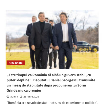
more
about
(VIDEO)
Primăria
Mangalia,
EXECUTATĂ
silit:
Conturile
instituției,
dar
și
terenuri
aflate
în
Actualitate
concesiune
și
autobuzele
„Este timpul ca România să aibă un guvern stabil, cu
orașului,
puteri depline”: Deputatul Daniel Georgescu transmite
sub
un mesaj de stabilitate după propunerea lui Sorin
sechestru
Grindeanu ca premier
admin
25 iunie 2026
"România are nevoie de stabilitate, nu de experimente politice",