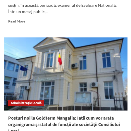
susțin, în această perioadă, examenul de Evaluare Națională.
Într-un mesaj public,...
Read
Read More
more
about
Deputatul
Florin
Jianu:
„Mult
succes
tuturor
elevilor
care
susțin
astăzi
prima
probă
Administrație locală
a
Evaluării
Naționale!”
Posturi noi la Goldterm Mangalia: Iată cum vor arata
organigrama și statul de funcții ale societății Consiliului