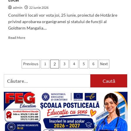
Local
admin
22 iunie 2026
Consilierii locali vor vota joi, 25 iunie, proiectul de Hotărâre
privind aprobarea organigramei și statului de funcții al
Goldterm Mangalia....
Read
Read More
more
about
Posturi
noi
Paginație
Previous
1
3
4
5
6
Next
2
la
articole
Goldterm
Mangalia:
Caută
Iată
după:
cum
vor
arata
organigrama
și
statul
de
funcții