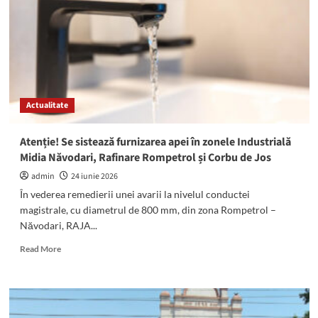
a
municipiului
Constanța
Actualitate
Atenție! Se sistează furnizarea apei în zonele Industrială
Midia Năvodari, Rafinare Rompetrol și Corbu de Jos
admin
24 iunie 2026
În vederea remedierii unei avarii la nivelul conductei
magistrale, cu diametrul de 800 mm, din zona Rompetrol –
Năvodari, RAJA...
Read
Read More
more
about
Atenție!
Se
sistează