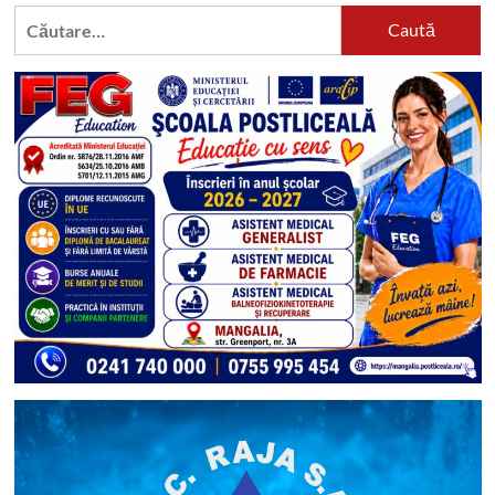
Caută
după: