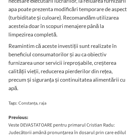
necesare executării lucrărilor, la reluarea furnizării
apa poate prezenta modificări temporare de aspect
(turbiditate și culoare). Recomandăm utilizarea
acesteia doar în scopuri menajere până la
limpezirea completă.
Reamintim că aceste investiții sunt realizate în
beneficiul consumatorilor și au ca obiectiv
furnizarea unor servicii ireproșabile, creșterea
calității vieții, reducerea pierderilor din rețea,
precum și siguranța și continuitatea alimentării cu
apă.
Tags:
Constanța
,
raja
Post
Previous:
Veste DEVASTATOARE pentru primarul Cristian Radu:
navigation
Judecătorii amână pronunțarea în dosarul prin care edilul