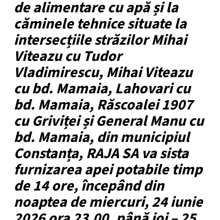
de alimentare cu apă și la
căminele tehnice situate la
intersecțiile străzilor Mihai
Viteazu cu Tudor
Vladimirescu, Mihai Viteazu
cu bd. Mamaia, Lahovari cu
bd. Mamaia, Răscoalei 1907
cu Griviței și General Manu cu
bd. Mamaia, din municipiul
Constanța, RAJA SA va sista
furnizarea apei potabile timp
de 14 ore, începând din
noaptea de miercuri, 24 iunie
2026 ora 23.00, până joi – 25