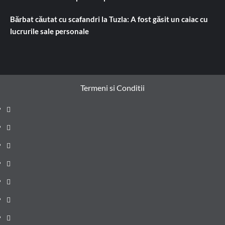
Bărbat căutat cu scafandri la Tuzla: A fost găsit un caiac cu
lucrurile sale personale
Termeni si Conditii
Prima
pagină
Știri
de
Administrație
ultima
locală
Actualitate
oră
Justiție
Cultura
Sănătate