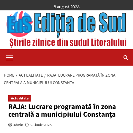
Skip
8 august 2026
to
content
Primary
Menu
HOME
ACTUALITATE
RAJA: LUCRARE PROGRAMATĂ ÎN ZONA
CENTRALĂ A MUNICIPIULUI CONSTANȚA
Actualitate
RAJA: Lucrare programată în zona
centrală a municipiului Constanța
admin
23 iunie 2026