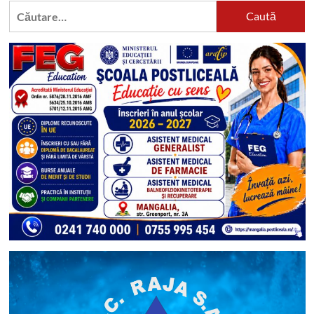
Caută
după: