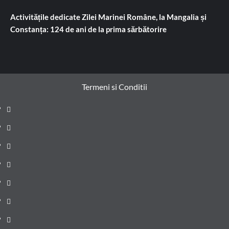
Activitățile dedicate Zilei Marinei Române, la Mangalia și
Constanța: 124 de ani de la prima sărbătorire
Termeni si Conditii
Prima
pagină
Știri
de
Administrație
ultima
locală
Actualitate
oră
Justiție
Cultura
Sănătate