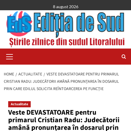
Skip
8 august 2026
to
content
Primary
Menu
HOME
ACTUALITATE
VESTE DEVASTATOARE PENTRU PRIMARUL
CRISTIAN RADU: JUDECĂTORII AMÂNĂ PRONUNȚAREA ÎN DOSARUL
PRIN CARE EDILUL SOLICITA REÎNTOARCEREA PE FUNCȚIE
Actualitate
Veste DEVASTATOARE pentru
primarul Cristian Radu: Judecătorii
amână pronunțarea în dosarul prin