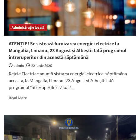
Administrație locală
ATENȚIE! Se sistează furnizarea energiei electrice la
Mangalia, Limanu, 23 August și Albești: Iată programul
întreruperilor din această săptămână
admin
22 iunie 2026
Rețele Electrice anunță sistarea energiei electrice, săptămâna
aceasta, la Mangalia, Limanu, 23 August și Albești. Iată
programul întreruperilor: Ziua /...
Read
Read More
more
about
ATENȚIE!
Se
sistează
furnizarea
energiei