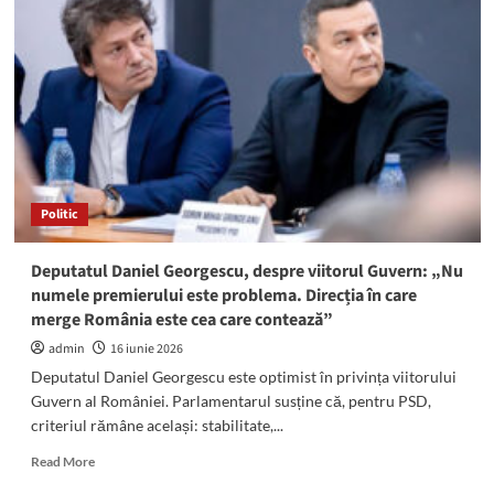
cu
aeronave
Eurofighter
Typhoon
și
peste
450
de
militari
din
Politic
România,
Statele
Unite
Deputatul Daniel Georgescu, despre viitorul Guvern: „Nu
ale
numele premierului este problema. Direcția în care
Americii,
merge România este cea care contează”
Republica
Moldova,
admin
16 iunie 2026
Ucraina,
Deputatul Daniel Georgescu este optimist în privința viitorului
Georgia,
Guvern al României. Parlamentarul susține că, pentru PSD,
Turcia
criteriul rămâne același: stabilitate,...
și
Bulgaria
Read
Read More
more