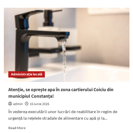
about
Deputatul
Daniel
Georgescu,
despre
viitorul
Guvern:
„Nu
numele
premierului
este
problema.
Direcția
Administrație locală
în
care
merge
Atenție, se oprește apa în zona cartierului Coiciu din
România
municipiul Constanța!
este
cea
admin
16 iunie 2026
care
În vederea executării unor lucrări de reabilitare în regim de
contează”
urgență la rețelele stradale de alimentare cu apă și la...
Read
Read More
more