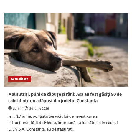
more
a
about
întâlnirii
INCENDIU
pe
strada
Rozelor
din
Mangalia:
Pompierii
au
intervenit
la
fața
locului
Actualitate
Malnutriți, plini de căpușe și răni: Așa au fost găsiți 90 de
câini dintr-un adăpost din județul Constanța
admin
20 iunie 2026
Ieri, 19 iunie, polițiștii Serviciului de Investigare a
Infracționalității de Mediu, împreună cu lucrători din cadrul
D.S.V.S.A. Constanța, au desfășurat...