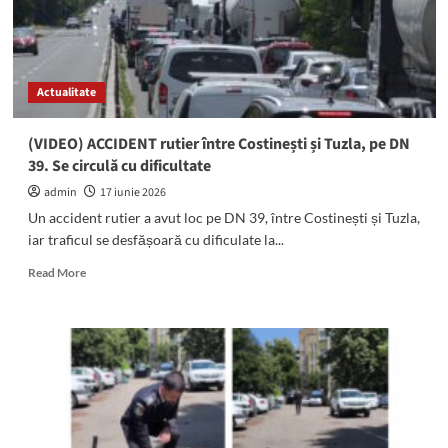
exercițiu
comun
în
Marea
Actualitate
Neagră:
Eurasian
Partnership
(VIDEO) ACCIDENT rutier între Costinești și Tuzla, pe DN
MCM
39. Se circulă cu dificultate
Dive
2026
admin
17 iunie 2026
are
Un accident rutier a avut loc pe DN 39, între Costinești și Tuzla,
loc
iar traficul se desfășoară cu dificulate la...
în
perioada
Read
Read More
15-
more
19
about
iunie
(VIDEO)
ACCIDENT
rutier
între
Costinești
și
Tuzla,