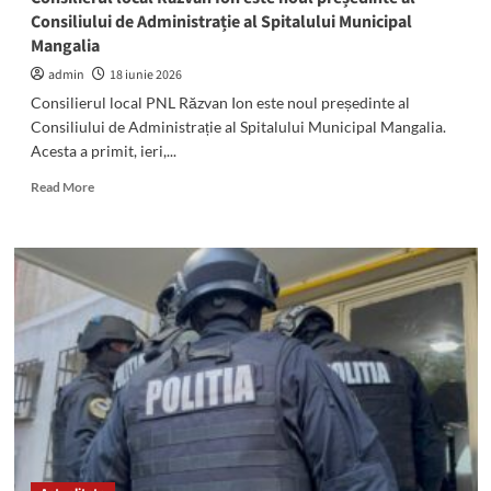
Consiliului de Administrație al Spitalului Municipal
Mangalia
admin
18 iunie 2026
Consilierul local PNL Răzvan Ion este noul președinte al
Consiliului de Administrație al Spitalului Municipal Mangalia.
Acesta a primit, ieri,...
Read
Read More
more
about
Consilierul
local
Răzvan
Ion
este
noul
președinte
al
Consiliului
de
Administrație
al