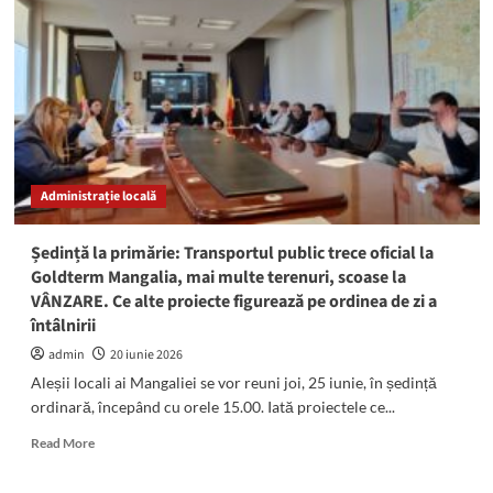
Sute
de
persoane
legitimate
și
alte
sute
de
vehicule
Administrație locală
controale
Ședință la primărie: Transportul public trece oficial la
Goldterm Mangalia, mai multe terenuri, scoase la
VÂNZARE. Ce alte proiecte figurează pe ordinea de zi a
întâlnirii
admin
20 iunie 2026
Aleșii locali ai Mangaliei se vor reuni joi, 25 iunie, în ședință
ordinară, începând cu orele 15.00. Iată proiectele ce...
Read
Read More
more
about