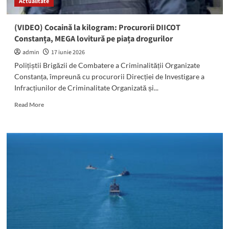
Actualitate
Spitalului
Municipal
Mangalia
(VIDEO) Cocaină la kilogram: Procurorii DIICOT
Constanța, MEGA lovitură pe piața drogurilor
admin
17 iunie 2026
Polițiștii Brigăzii de Combatere a Criminalității Organizate
Constanța, împreună cu procurorii Direcției de Investigare a
Infracțiunilor de Criminalitate Organizată și...
Read
Read More
more
about
(VIDEO)
Cocaină
la
kilogram:
Procurorii
DIICOT
Constanța,
MEGA
lovitură
pe