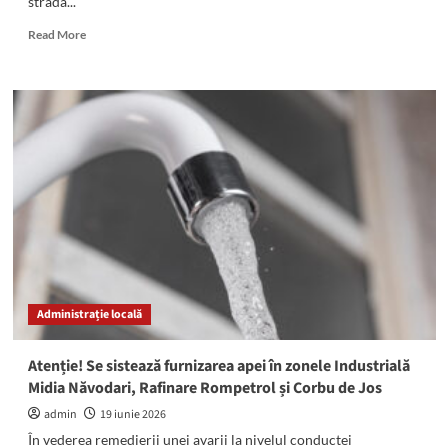
strada...
Read
Read More
more
about
Pompierii
în
ALERTĂ!
A
luat
foc
un
imobil
din
Albești
Administrație locală
Atenție! Se sistează furnizarea apei în zonele Industrială
Midia Năvodari, Rafinare Rompetrol și Corbu de Jos
admin
19 iunie 2026
În vederea remedierii unei avarii la nivelul conductei