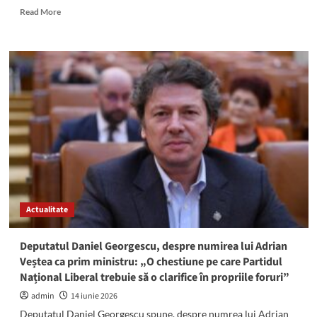
Read
Read More
more
about
(SURSE)
TIC-
TAC!
Cristian
Radu
face
o
ultimă
încercare
de
a
reveni
Actualitate
pe
funcție.
A
Deputatul Daniel Georgescu, despre numirea lui Adrian
cerut
Veștea ca prim ministru: „O chestiune pe care Partidul
suspendarea
Național Liberal trebuie să o clarifice în propriile foruri”
controlului
judiciar
admin
14 iunie 2026
Deputatul Daniel Georgescu spune, despre numrea lui Adrian