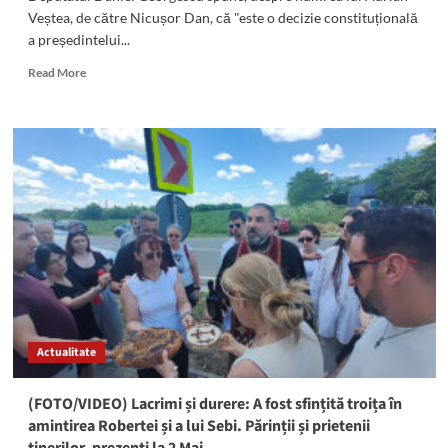
Veștea, de către Nicușor Dan, că "este o decizie constituțională
a președintelui...
Read
Read More
more
about
Deputatul
Daniel
Georgescu,
despre
numirea
lui
Adrian
Veștea
ca
prim
ministru:
„O
Actualitate
chestiune
pe
care
(FOTO/VIDEO) Lacrimi și durere: A fost sfințită troița în
Partidul
amintirea Robertei și a lui Sebi. Părinții și prietenii
Național