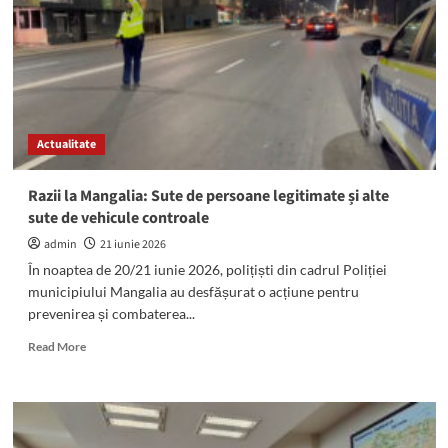
electrice
la
Mangalia,
Limanu,
23
August
și
Actualitate
Albești:
Iată
programul
Razii la Mangalia: Sute de persoane legitimate și alte
întreruperilor
sute de vehicule controale
din
această
admin
21 iunie 2026
săptămână
În noaptea de 20/21 iunie 2026, polițiști din cadrul Poliției
municipiului Mangalia au desfășurat o acțiune pentru
prevenirea și combaterea...
Read
Read More
more
about
Razii
la
Mangalia: