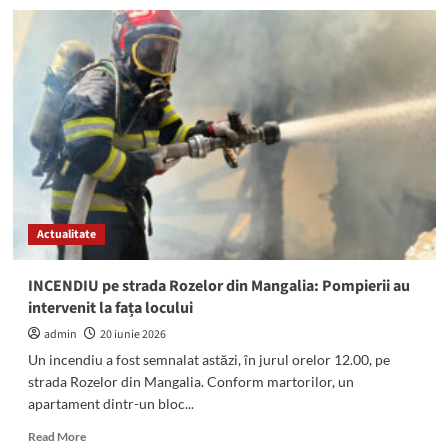
Ședință
la
primărie:
Transportul
public
trece
oficial
la
Goldterm
Mangalia,
mai
multe
Actualitate
terenuri,
scoase
la
INCENDIU pe strada Rozelor din Mangalia: Pompierii au
VÂNZARE.
intervenit la fața locului
Ce
alte
admin
20 iunie 2026
proiecte
Un incendiu a fost semnalat astăzi, în jurul orelor 12.00, pe
figurează
strada Rozelor din Mangalia. Conform martorilor, un
pe
apartament dintr-un bloc...
ordinea
de
Read
Read More
zi