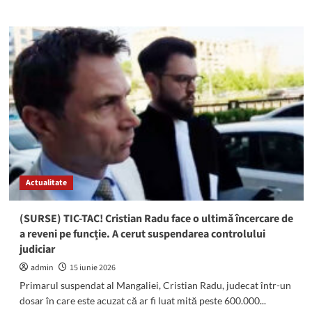
about
Atenție,
se
oprește
apa
în
zona
cartierului
Coiciu
din
municipiul
Constanța!
Actualitate
(SURSE) TIC-TAC! Cristian Radu face o ultimă încercare de
a reveni pe funcție. A cerut suspendarea controlului
judiciar
admin
15 iunie 2026
Primarul suspendat al Mangaliei, Cristian Radu, judecat într-un
dosar în care este acuzat că ar fi luat mită peste 600.000...