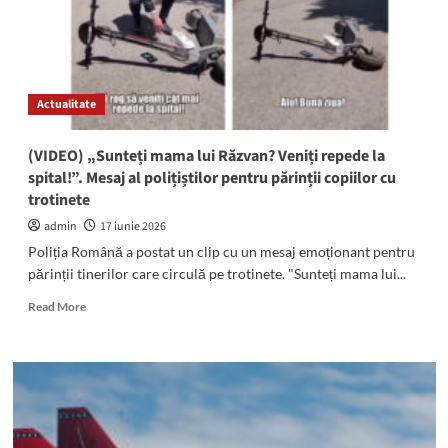
pe
DN
39.
Se
circulă
Actualitate
cu
dificultate
(VIDEO) „Sunteți mama lui Răzvan? Veniți repede la
spital!”. Mesaj al polițiștilor pentru părinții copiilor cu
trotinete
admin
17 iunie 2026
Poliția Română a postat un clip cu un mesaj emoționant pentru
părinții tinerilor care circulă pe trotinete. "Sunteți mama lui...
Read
Read More
more
about
(VIDEO)
„Sunteți
mama
lui
Răzvan?