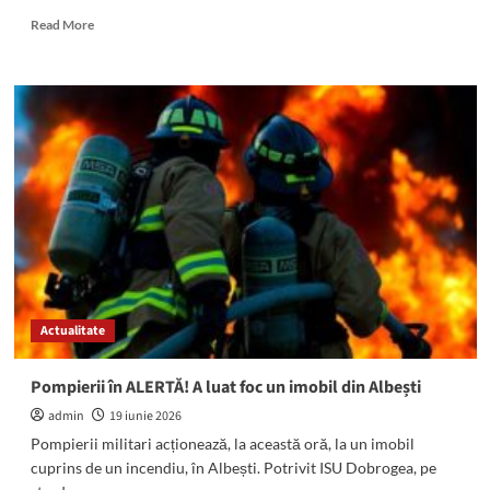
Read
Read More
more
about
Malnutriți,
plini
de
căpușe
și
răni:
Așa
au
fost
găsiți
90
de
Actualitate
câini
dintr-
un
Pompierii în ALERTĂ! A luat foc un imobil din Albești
adăpost
admin
19 iunie 2026
din
județul
Pompierii militari acționează, la această oră, la un imobil
Constanța
cuprins de un incendiu, în Albești. Potrivit ISU Dobrogea, pe