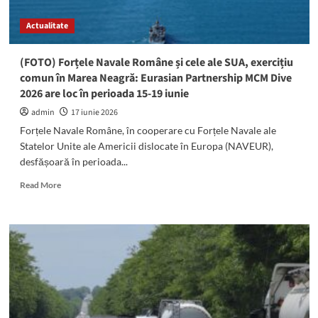
piața
drogurilor
Actualitate
(FOTO) Forțele Navale Române și cele ale SUA, exercițiu
comun în Marea Neagră: Eurasian Partnership MCM Dive
2026 are loc în perioada 15-19 iunie
admin
17 iunie 2026
Forțele Navale Române, în cooperare cu Forțele Navale ale
Statelor Unite ale Americii dislocate în Europa (NAVEUR),
desfășoară în perioada...
Read
Read More
more
about
(FOTO)
Forțele
Navale
Române
și
cele
ale
SUA,