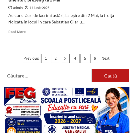
tinerilor, prezenți la 2 Mai
Liberal
trebuie
admin
14 iunie 2026
să
Au curs râuri de lacrimi astăzi, la ieșire din 2 Mai, la troița
o
ridicată în locul în care Sebastian Olariu...
clarifice
în
Read
Read More
propriile
more
foruri”
about
(FOTO/VIDEO)
Lacrimi
Paginație
Previous
1
2
4
5
6
Next
3
și
articole
durere:
A
Caută
fost
după:
sfințită
troița
în
amintirea
Robertei
și
a
lui
Sebi.
Părinții