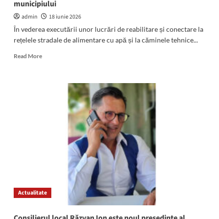
municipiului
beton
pe
admin
18 iunie 2026
șine!
În vederea executării unor lucrări de reabilitare și conectare la
rețelele stradale de alimentare cu apă și la căminele tehnice...
Read
Read More
more
about
RAJA
Constanța:
Lucrare
programată
în
zona
centrală
a
municipiului
Actualitate
Consilierul local Răzvan Ion este noul președinte al