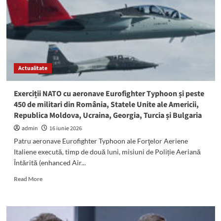
Veniți
repede
la
spital!”.
Mesaj
al
polițiștilor
Actualitate
pentru
părinții
copiilor
Exerciții NATO cu aeronave Eurofighter Typhoon și peste
cu
450 de militari din România, Statele Unite ale Americii,
trotinete
Republica Moldova, Ucraina, Georgia, Turcia și Bulgaria
admin
16 iunie 2026
Patru aeronave Eurofighter Typhoon ale Forţelor Aeriene
Italiene execută, timp de două luni, misiuni de Poliție Aeriană
Întărită (enhanced Air...
Read
Read More
more
about
Exerciții
NATO