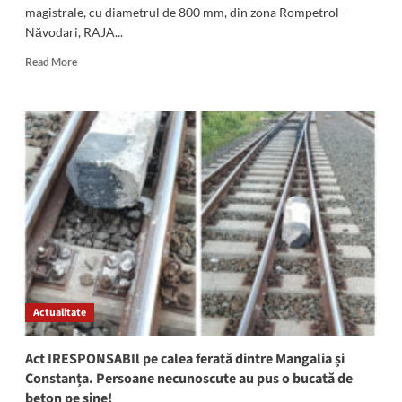
magistrale, cu diametrul de 800 mm, din zona Rompetrol –
Năvodari, RAJA...
Read
Read More
more
about
Atenție!
Se
sistează
furnizarea
apei
în
zonele
Industrială
Midia
Năvodari,
Rafinare
Rompetrol
Actualitate
și
Corbu
de
Act IRESPONSABIl pe calea ferată dintre Mangalia și
Jos
Constanța. Persoane necunoscute au pus o bucată de
beton pe șine!