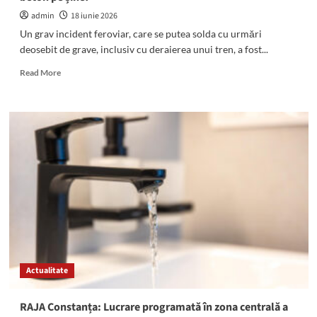
admin
18 iunie 2026
Un grav incident feroviar, care se putea solda cu urmări
deosebit de grave, inclusiv cu deraierea unui tren, a fost...
Read
Read More
more
about
Act
IRESPONSABIl
pe
calea
ferată
dintre
Mangalia
și
Constanța.
Persoane
necunoscute
au
Actualitate
pus
o
bucată
RAJA Constanța: Lucrare programată în zona centrală a
de