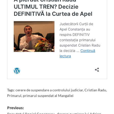
Tags:
cerere de suspendare a controlului judiciar
,
Cristian Radu
,
Primarul
,
primarul suspendat al Mangaliei
Post
Previous: