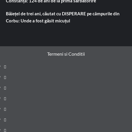
Constanța: 124 de ani de la prima sărbătorire
Băiețel de trei ani, căutat cu DISPERARE pe câmpurile din
Corbu: Unde a fost găsit micuțul
Termeni si Conditii
Prima
pagină
Știri
de
Administrație
ultima
locală
Actualitate
oră
Justiție
Cultura
Sănătate