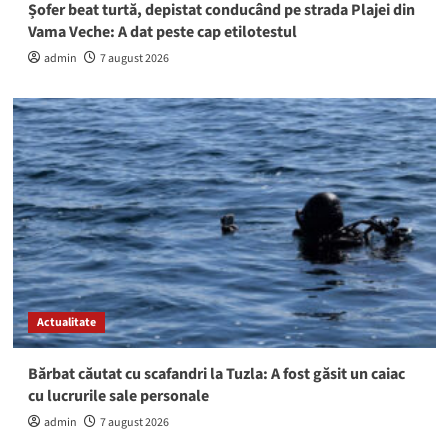
Șofer beat turtă, depistat conducând pe strada Plajei din
Vama Veche: A dat peste cap etilotestul
admin
7 august 2026
Actualitate
Bărbat căutat cu scafandri la Tuzla: A fost găsit un caiac
cu lucrurile sale personale
admin
7 august 2026