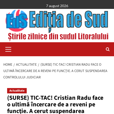
Skip
7 august 2026
to
content
Primary
Menu
HOME
ACTUALITATE
(SURSE) TIC-TAC! CRISTIAN RADU FACE O
ULTIMĂ ÎNCERCARE DE A REVENI PE FUNCȚIE. A CERUT SUSPENDAREA
CONTROLULUI JUDICIAR
Actualitate
(SURSE) TIC-TAC! Cristian Radu face
o ultimă încercare de a reveni pe
funcție. A cerut suspendarea