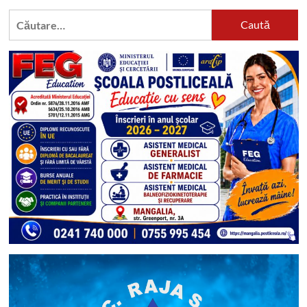
Caută
după: