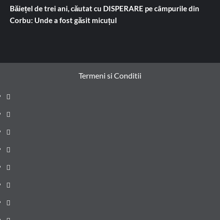
Băiețel de trei ani, căutat cu DISPERARE pe câmpurile din
Corbu: Unde a fost găsit micuțul
Termeni si Conditii
Prima
pagină
Știri
de
Administrație
ultima
locală
Actualitate
oră
Justiție
Cultura
Sănătate
Litoral