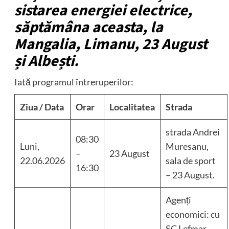
sistarea energiei electrice,
săptămâna aceasta, la
Mangalia, Limanu, 23 August
și Albești.
Iată programul întreruperilor:
Ziua / Data
Orar
Localitatea
Strada
strada Andrei
08:30
Luni,
Muresanu,
–
23 August
22.06.2026
sala de sport
16:30
– 23 August.
Agenți
economici: cu
SC Lefmar