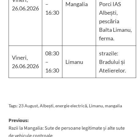
–
Mangalia
Porci IAS
26.06.2026
16:30
Albești,
pescăria
Balta Limanu,
ferma.
08:30
strazile:
Vineri,
–
Limanu
Bradului și
26.06.2026
16:30
Atelierelor.
Tags:
23 August
,
Albești
,
energie electrică
,
Limanu
,
mangalia
Post
Previous:
Razii la Mangalia: Sute de persoane legitimate și alte sute
navigation
de vehicule controale