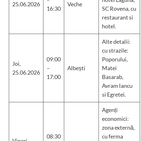
25.06.2026
Veche
16:30
SC Rovena, cu
restaurant si
hotel.
Alte detalii:
cu strazile:
09:00
Poporului,
Joi,
–
Albești
Matei
25.06.2026
17:00
Basarab,
Avram Iancu
si Egretei.
Agenți
economici:
zona externă,
08:30
cu ferma
Vineri,