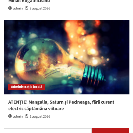
Mihail Kogălniceanu
admin
3 august 2026
Administrație locală
ATENȚIE! Mangalia, Saturn și Pecineaga, fără curent
electric săptămâna viitoare
admin
1 august 2026
Caută