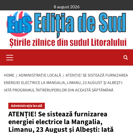
Skip
8 august 2026
to
content
Primary
Menu
HOME
ADMINISTRAȚIE LOCALĂ
ATENȚIE! SE SISTEAZĂ FURNIZAREA
ENERGIEI ELECTRICE LA MANGALIA, LIMANU, 23 AUGUST ȘI ALBEȘTI:
IATĂ PROGRAMUL ÎNTRERUPERILOR DIN ACEASTĂ SĂPTĂMÂNĂ
Administrație locală
ATENȚIE! Se sistează furnizarea
energiei electrice la Mangalia,
Limanu, 23 August și Albești: Iată