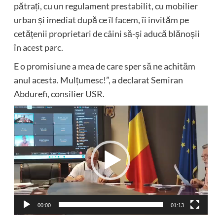
pătrați, cu un regulament prestabilit, cu mobilier
urban și imediat după ce îl facem, îi invităm pe
cetățenii proprietari de câini să-și aducă blănoșii
în acest parc.
E o promisiune a mea de care sper să ne achităm
anul acesta. Mulțumesc!”, a declarat Semiran
Abdurefi, consilier USR.
Player
video
00:00
01:13