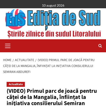
Skip
10 august 2026
to
content
Primary
Menu
HOME
ACTUALITATE
(VIDEO) PRIMUL PARC DE JOACĂ PENTRU
CĂȚEI DE LA MANGALIA, ÎNFIINȚAT LA INIȚIATIVA CONSILIERULUI
SEMIRAN ABDUREFI
Actualitate
(VIDEO) Primul parc de joacă pentru
căței de la Mangalia, înființat la
inițiativa consilierului Semiran