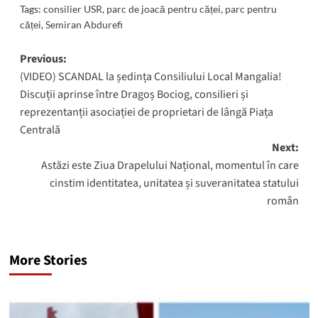
Tags:
consilier USR
,
parc de joacă pentru căței
,
parc pentru
căței
,
Semiran Abdurefi
Post
Previous:
(VIDEO) SCANDAL la ședința Consiliului Local Mangalia!
navigation
Discuții aprinse între Dragoș Bociog, consilieri și
reprezentanții asociației de proprietari de lângă Piața
Centrală
Next:
Astăzi este Ziua Drapelului Național, momentul în care
cinstim identitatea, unitatea și suveranitatea statului
român
More Stories