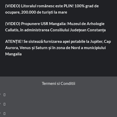
(VIDEO) Litoralul românesc este PLIN! 100% grad de
ocupare, 200.000 de turiști la mare
(VIDEO) Propunere USR Mangalia: Muzeul de Arhologie
Callatis, în administrarea Consiliului Județean Constanța
ATENȚIE! Se sistează furnizarea apei potabile la Jupiter, Cap
Aurora, Venus și Saturn și în zona de Nord a municipiului
Mangalia
Termeni si Conditii
Prima
pagină
Știri
de
Administrație