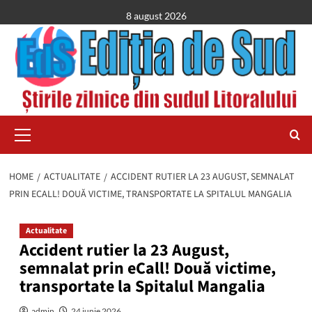
Skip
8 august 2026
to
content
Primary
Menu
HOME
ACTUALITATE
ACCIDENT RUTIER LA 23 AUGUST, SEMNALAT
PRIN ECALL! DOUĂ VICTIME, TRANSPORTATE LA SPITALUL MANGALIA
Actualitate
Accident rutier la 23 August,
semnalat prin eCall! Două victime,
transportate la Spitalul Mangalia
admin
24 iunie 2026