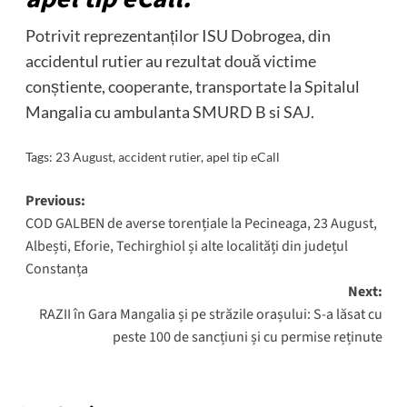
Potrivit reprezentanților ISU Dobrogea, din
accidentul rutier au rezultat două victime
conștiente, cooperante, transportate la Spitalul
Mangalia cu ambulanta SMURD B si SAJ.
Tags:
23 August
,
accident rutier
,
apel tip eCall
Post
Previous:
COD GALBEN de averse torențiale la Pecineaga, 23 August,
navigation
Albești, Eforie, Techirghiol și alte localități din județul
Constanța
Next:
RAZII în Gara Mangalia și pe străzile orașului: S-a lăsat cu
peste 100 de sancțiuni și cu permise reținute