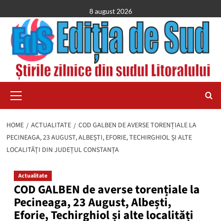
Skip
8 august 2026
to
content
Primary
Menu
HOME
ACTUALITATE
COD GALBEN DE AVERSE TORENȚIALE LA
PECINEAGA, 23 AUGUST, ALBEȘTI, EFORIE, TECHIRGHIOL ȘI ALTE
LOCALITĂȚI DIN JUDEȚUL CONSTANȚA
Actualitate
COD GALBEN de averse torențiale la
Pecineaga, 23 August, Albești,
Eforie, Techirghiol și alte localități