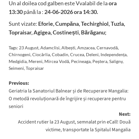
Un al doilea cod galben este Vvalabil de la
ora
13:30
până la :
24-06-2026 ora 14:30.
Sunt vizate:
Eforie, Cumpăna, Techirghiol, Tuzla,
Topraisar, Agigea, Costinești, Bărăganu;
Tags:
23 August
,
Adamclisi
,
Albești
,
Amzacea
,
Cernavodă
,
Chirnogeni
,
Ciocârlia
,
Cobadin
,
Crucea
,
Deleni
,
Independența
,
Medgidia
,
Mereni
,
Mircea Vodă
,
Pecineaga
,
Peștera
,
Saligny
,
Seimeni
,
Topraisar
Post
Previous:
Geriatria la Sanatoriul Balnear și de Recuperare Mangalia:
navigation
O metodă revoluționară de îngrijire și recuperare pentru
seniori
Next:
Accident rutier la 23 August, semnalat prin eCall! Două
victime, transportate la Spitalul Mangalia