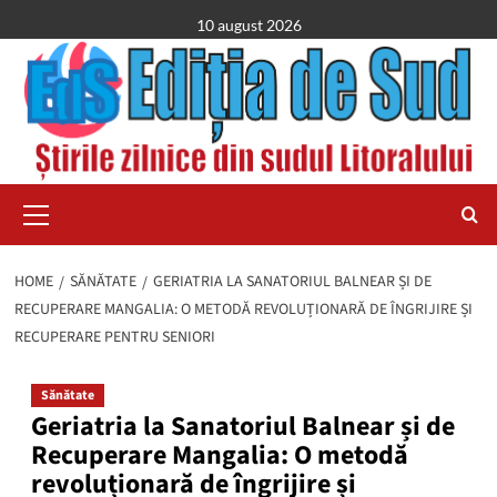
Skip
10 august 2026
to
content
Primary
Menu
HOME
SĂNĂTATE
GERIATRIA LA SANATORIUL BALNEAR ȘI DE
RECUPERARE MANGALIA: O METODĂ REVOLUȚIONARĂ DE ÎNGRIJIRE ȘI
RECUPERARE PENTRU SENIORI
Sănătate
Geriatria la Sanatoriul Balnear și de
Recuperare Mangalia: O metodă
revoluționară de îngrijire și