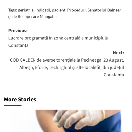
Tags:
geriatria
,
Indicații
,
pacient
,
Proceduri
,
Sanatoriul Balnear
și de Recuperare Mangalia
Post
Previous:
Lucrare programată în zona centrală a municipiului
navigation
Constanța
Next:
COD GALBEN de averse torențiale la Pecineaga, 23 August,
Albești, Eforie, Techirghiol și alte localități din județul
Constanța
More Stories