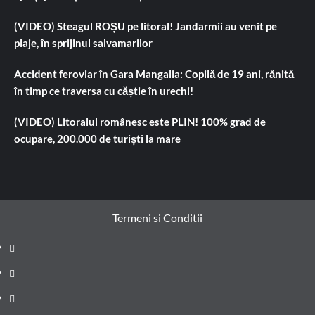
(VIDEO) Steagul ROȘU pe litoral! Jandarmii au venit pe
plaje, în sprijinul salvamarilor
Accident feroviar în Gara Mangalia: Copilă de 19 ani, rănită
în timp ce traversa cu căștie în urechi!
(VIDEO) Litoralul românesc este PLIN! 100% grad de
ocupare, 200.000 de turiști la mare
Termeni si Conditii
Prima
pagină
Știri
de
Administrație