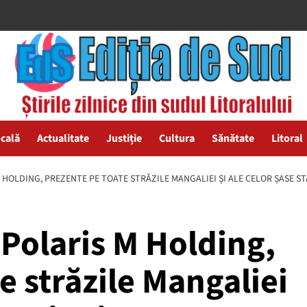
ocală
Actualitate
Justiție
Cultura
Sănătate
Litoral
 HOLDING, PREZENTE PE TOATE STRĂZILE MANGALIEI ȘI ALE CELOR ȘASE ST
Polaris M Holding,
e străzile Mangaliei