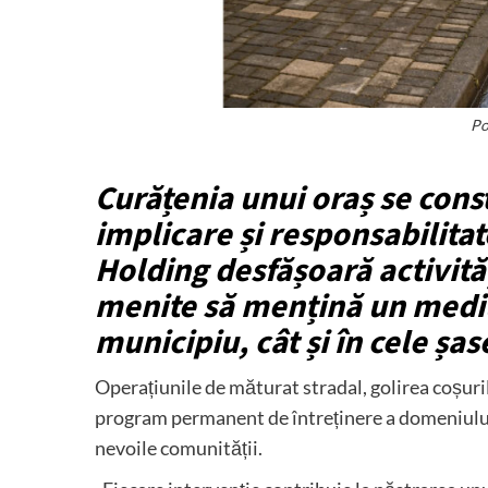
Po
Curățenia unui oraș se cons
implicare și responsabilitate
Holding desfășoară activită
menite să mențină un mediu 
municipiu, cât și în cele șas
Operațiunile de măturat stradal, golirea coșuril
program permanent de întreținere a domeniului 
nevoile comunității.