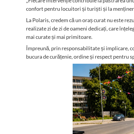
„Fiecare intervenție contribuie la păstrarea unui
confort pentru locuitori și turiști și la menținer
La Polaris, credem că un oraș curat nu este rezu
realizate zi de zi de oameni dedicați, care înțel
mai curate și mai primitoare.
Împreună, prin responsabilitate și implicare, co
bucura de curățenie, ordine și respect pentru spa