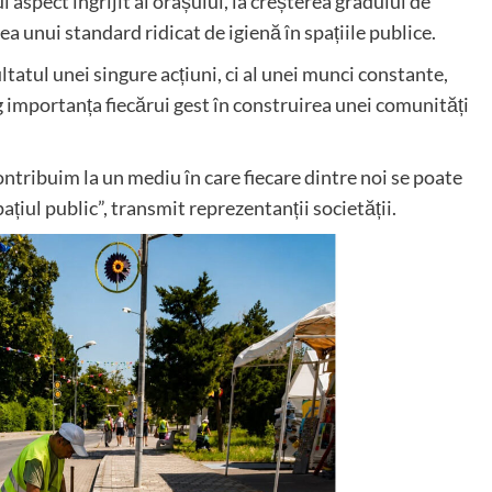
 aspect îngrijit al orașului, la creșterea gradului de
ea unui standard ridicat de igienă în spațiile publice.
ltatul unei singure acțiuni, ci al unei munci constante,
eg importanța fiecărui gest în construirea unei comunități
ntribuim la un mediu în care fiecare dintre noi se poate
țiul public”, transmit reprezentanții societății.