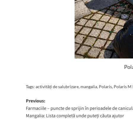
Pol
Tags:
activități de salubrizare
,
mangalia
,
Polaris
,
Polaris M
Post
Previous:
Farmaciile – puncte de sprijin în perioadele de canicul
navigation
Mangalia: Lista completă unde puteți căuta ajutor