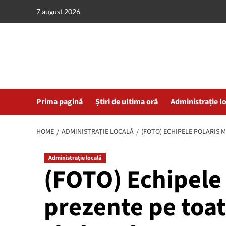
Skip
7 august 2026
to
content
Prima pagină
Știri de ultima oră
Administrație l
HOME
ADMINISTRAȚIE LOCALĂ
(FOTO) ECHIPELE POLARIS M
Administrație locală
(FOTO) Echipele 
prezente pe toat