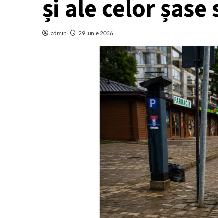
și ale celor șase 
admin
29 iunie 2026