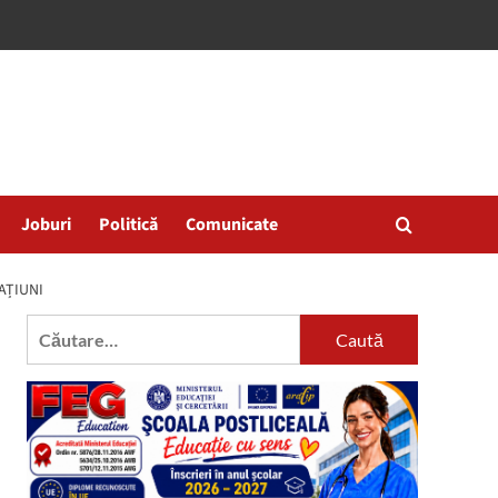
Joburi
Politică
Comunicate
AȚIUNI
Caută
după: