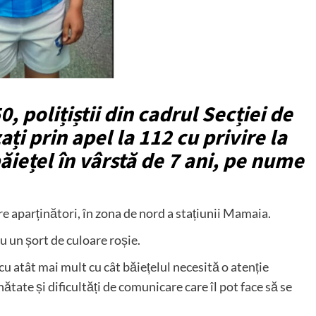
0, polițiștii din cadrul Secției de
ți prin apel la 112 cu privire la
ăiețel în vârstă de 7 ani, pe nume
re aparținători, în zona de nord a stațiunii Mamaia.
u un șort de culoare roșie.
, cu atât mai mult cu cât băiețelul necesită o atenție
tate și dificultăți de comunicare care îl pot face să se