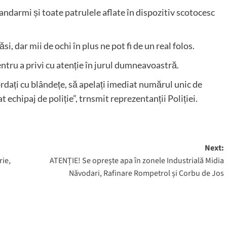
jandarmi și toate patrulele aflate în dispozitiv scotocesc
, dar mii de ochi în plus ne pot fi de un real folos.
ntru a privi cu atenție în jurul dumneavoastră.
rdați cu blândețe, să apelați imediat numărul unic de
 echipaj de poliție”, trnsmit reprezentanții Poliției.
Next:
rie,
ATENȚIE! Se oprește apa în zonele Industrială Midia
Năvodari, Rafinare Rompetrol și Corbu de Jos