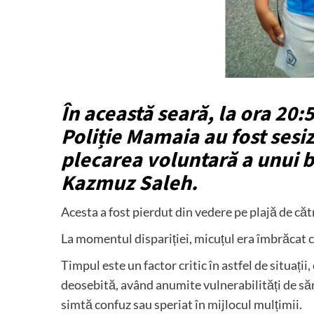
​În această seară, la ora 20:5
Poliție Mamaia au fost sesiza
plecarea voluntară a unui b
Kazmuz Saleh.
Acesta a fost pierdut din vedere pe plajă de căt
​La momentul dispariției, micuțul era îmbrăcat c
​Timpul este un factor critic în astfel de situații
deosebită, având anumite vulnerabilități de sănă
simtă confuz sau speriat în mijlocul mulțimii.