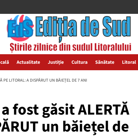
ocală
Actualitate
Justiție
Cultura
Sănătate
Litoral
Ă PE LITORAL: A DISPĂRUT UN BĂIEȚEL DE 7 ANI
a fost găsit ALERTĂ
SPĂRUT un băiețel de