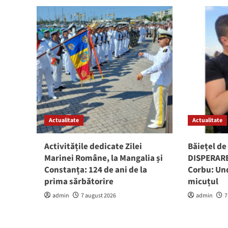
Actualitate
Actualitate
Activitățile dedicate Zilei
Băiețel de 
Marinei Române, la Mangalia și
DISPERARE
Constanța: 124 de ani de la
Corbu: Und
prima sărbătorire
micuțul
admin
7 august 2026
admin
7