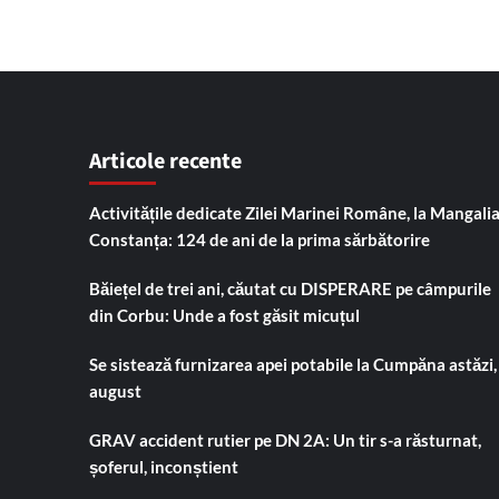
Articole recente
Activitățile dedicate Zilei Marinei Române, la Mangalia
Constanța: 124 de ani de la prima sărbătorire
Băiețel de trei ani, căutat cu DISPERARE pe câmpurile
din Corbu: Unde a fost găsit micuțul
Se sistează furnizarea apei potabile la Cumpăna astăzi,
august
GRAV accident rutier pe DN 2A: Un tir s-a răsturnat,
șoferul, inconștient