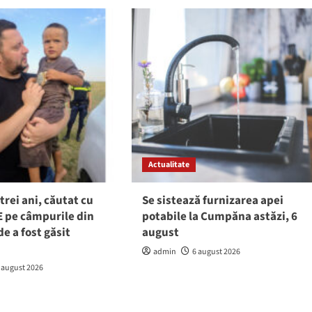
Actualitate
trei ani, căutat cu
Se sistează furnizarea apei
 pe câmpurile din
potabile la Cumpăna astăzi, 6
e a fost găsit
august
admin
6 august 2026
 august 2026