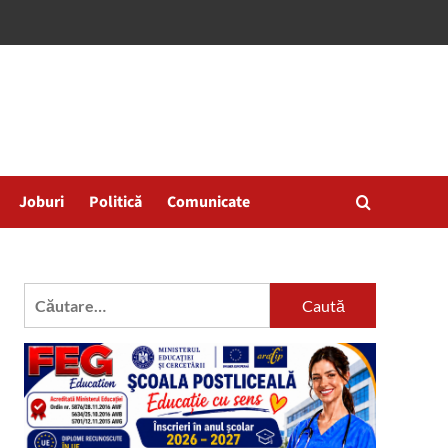
Joburi
Politică
Comunicate
Caută
după: