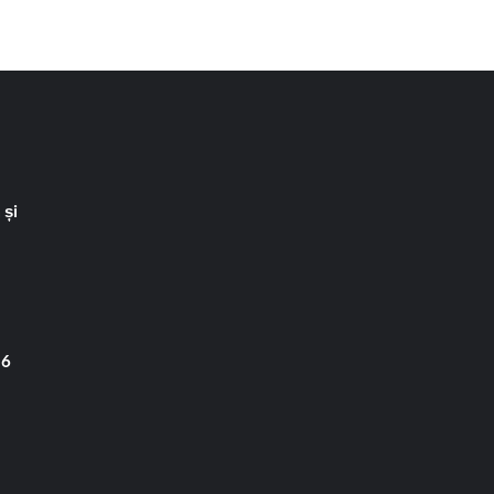
 și
 6