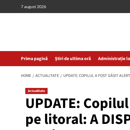
Skip
7 august 2026
to
content
Prima pagină
Știri de ultima oră
Administrație l
HOME
ACTUALITATE
UPDATE: COPILUL A FOST GĂSIT ALERT
Actualitate
UPDATE: Copilul 
pe litoral: A DI