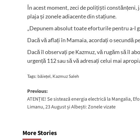
​În acest moment, zeci de polițiști constănțeni, 
plaja și zonele adiacente din stațiune.
„Depunem absolut toate eforturile pentru a-l găsi
​Dacă vă aflați în Mamaia, acordați o secundă pe
Dacă îl observați pe Kazmuz, vă rugăm să îl abo
urgență 112 sau să vă adresați celui mai apropiat
Tags:
băiețel
,
Kazmuz Saleh
Post
Previous:
ATENȚIE! Se sistează energia electrică la Mangalia, Efo
navigation
Limanu, 23 August și Albești: Zonele vizate
More Stories