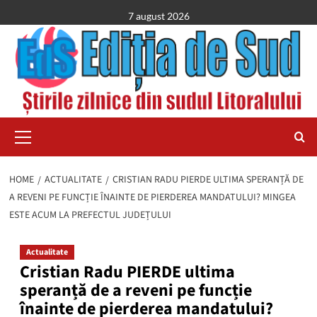
Skip
7 august 2026
to
content
Primary
Menu
HOME
ACTUALITATE
CRISTIAN RADU PIERDE ULTIMA SPERANȚĂ DE
A REVENI PE FUNCȚIE ÎNAINTE DE PIERDEREA MANDATULUI? MINGEA
ESTE ACUM LA PREFECTUL JUDEȚULUI
Actualitate
Cristian Radu PIERDE ultima
speranță de a reveni pe funcție
înainte de pierderea mandatului?