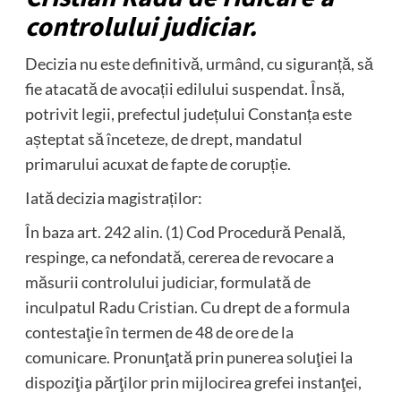
controlului judiciar.
Decizia nu este definitivă, urmând, cu siguranță, să
fie atacată de avocații edilului suspendat. Însă,
potrivit legii, prefectul județului Constanța este
așteptat să înceteze, de drept, mandatul
primarului acuxat de fapte de corupție.
Iată decizia magistraților:
În baza art. 242 alin. (1) Cod Procedură Penală,
respinge, ca nefondată, cererea de revocare a
măsurii controlului judiciar, formulată de
inculpatul Radu Cristian. Cu drept de a formula
contestaţie în termen de 48 de ore de la
comunicare. Pronunţată prin punerea soluţiei la
dispoziţia părţilor prin mijlocirea grefei instanţei,