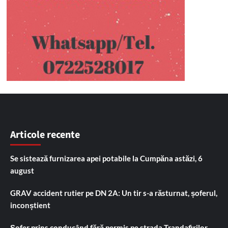
Articole recente
Se sistează furnizarea apei potabile la Cumpăna astăzi, 6
august
GRAV accident rutier pe DN 2A: Un tir s-a răsturnat, șoferul,
inconștient
Șofer prins conducând fără permis pe strada Trandafirilor