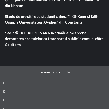
din Neptun
Stagiu de pregătire cu studenți chinezi în Qi-Kung și Taiji-
Quan, la Universitatea „Ovidius” din Constanța
Ședință EXTRAORDINARĂ la primărie: Se aprobă
decontarea cheltuielor cu transportul public în comun, către
Goldterm
Termeni si Conditii
Prima
pagină
Știri
de
Administrație
ultima
locală
Actualitate