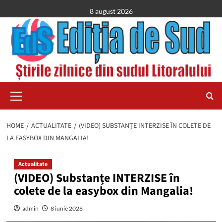
Skip
8 august 2026
to
content
Primary
Menu
HOME
ACTUALITATE
(VIDEO) SUBSTANȚE INTERZISE ÎN COLETE DE
LA EASYBOX DIN MANGALIA!
Actualitate
(VIDEO) Substanțe INTERZISE în
colete de la easybox din Mangalia!
admin
8 iunie 2026