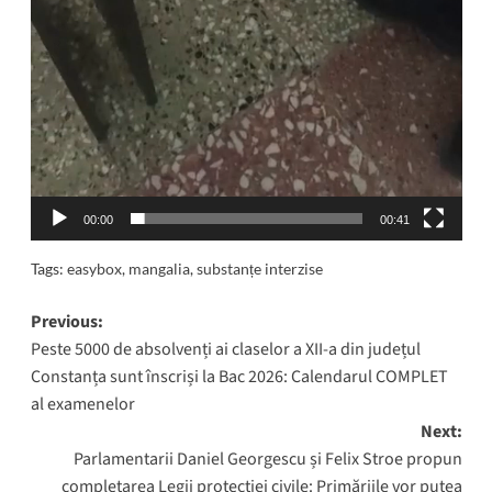
00:00
00:41
Tags:
easybox
,
mangalia
,
substanțe interzise
Post
Previous:
Peste 5000 de absolvenți ai claselor a XII-a din județul
navigation
Constanța sunt înscriși la Bac 2026: Calendarul COMPLET
al examenelor
Next:
Parlamentarii Daniel Georgescu și Felix Stroe propun
completarea Legii protecției civile: Primăriile vor putea