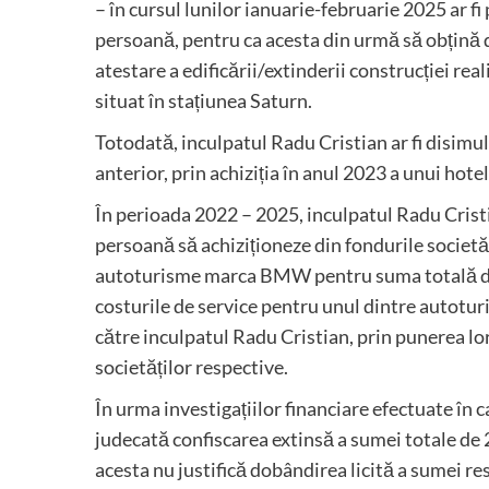
– în cursul lunilor ianuarie-februarie 2025 ar fi 
persoană, pentru ca acesta din urmă să obțină 
atestare a edificării/extinderii construcției rea
situat în stațiunea Saturn.
Totodată, inculpatul Radu Cristian ar fi disim
anterior, prin achiziția în anul 2023 a unui hot
În perioada 2022 – 2025, inculpatul Radu Cristian
persoană să achiziționeze din fondurile societ
autoturisme marca BMW pentru suma totală de 94
costurile de service pentru unul dintre autoturi
către inculpatul Radu Cristian, prin punerea lor 
societăților respective.
În urma investigațiilor financiare efectuate în c
judecată confiscarea extinsă a sumei totale de 2
acesta nu justifică dobândirea licită a sumei re