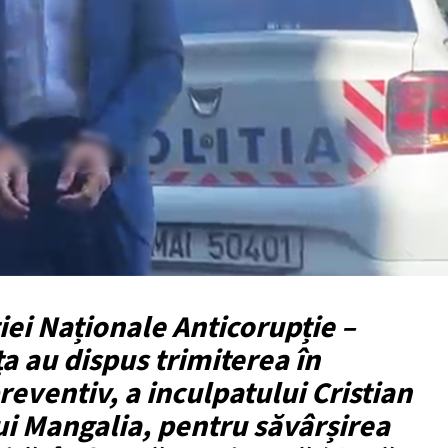
iei Naționale Anticorupție –
ța au dispus trimiterea în
preventiv, a inculpatului Cristian
ui Mangalia, pentru săvârșirea