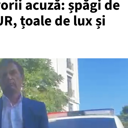
orii acuză: șpăgi de
R, țoale de lux și