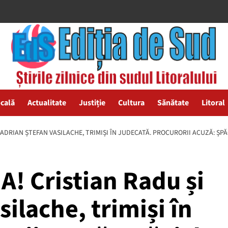
ocală
Actualitate
Justiție
Cultura
Sănătate
Litoral
 ADRIAN ȘTEFAN VASILACHE, TRIMIȘI ÎN JUDECATĂ. PROCURORII ACUZĂ: ȘPĂG
A! Cristian Radu și
ilache, trimiși în