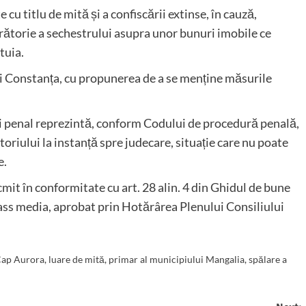
 cu titlu de mită și a confiscării extinse, în cauză,
rătorie a sechestrului asupra unor bunuri imobile ce
tuia.
ui Constanța, cu propunerea de a se menține măsurile
i penal reprezintă, conform Codului de procedură penală,
toriului la instanță spre judecare, situație care nu poate
e.
it în conformitate cu art. 28 alin. 4 din Ghidul de bune
 mass media, aprobat prin Hotărârea Plenului Consiliului
 Cap Aurora
,
luare de mită
,
primar al municipiului Mangalia
,
spălare a