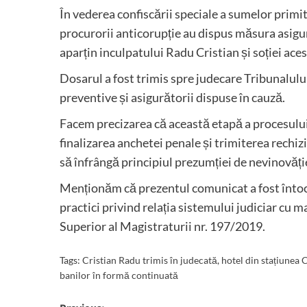
În vederea confiscării speciale a sumelor primite
procurorii anticorupție au dispus măsura asigu
aparțin inculpatului Radu Cristian și soției aces
Dosarul a fost trimis spre judecare Tribunalul
preventive și asigurătorii dispuse în cauză.
Facem precizarea că această etapă a procesulu
finalizarea anchetei penale și trimiterea rechizi
să înfrângă principiul prezumției de nevinovăți
Menționăm că prezentul comunicat a fost întocm
practici privind relația sistemului judiciar cu
Superior al Magistraturii nr. 197/2019.
Tags:
Cristian Radu trimis în judecată
,
hotel din stațiunea
banilor în formă continuată