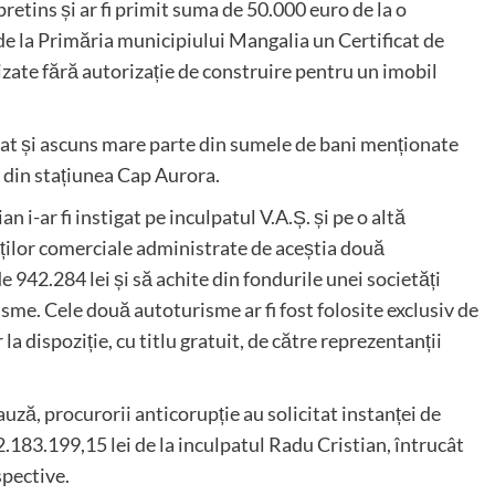
pretins și ar fi primit suma de 50.000 euro de la o
de la Primăria municipiului Mangalia un Certificat de
lizate fără autorizație de construire pentru un imobil
ulat și ascuns mare parte din sumele de bani menționate
el din stațiunea Cap Aurora.
 i-ar fi instigat pe inculpatul V.A.Ș. și pe o altă
ăților comerciale administrate de aceștia două
2.284 lei și să achite din fondurile unei societăți
sme. Cele două autoturisme ar fi fost folosite exclusiv de
la dispoziție, cu titlu gratuit, de către reprezentanții
auză, procurorii anticorupție au solicitat instanței de
.183.199,15 lei de la inculpatul Radu Cristian, întrucât
spective.