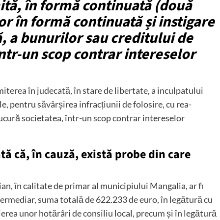
mită, în formă continuată (două
lor în formă continuată și instigare
ă, a bunurilor sau creditului de
ntr-un scop contrar intereselor
iterea în judecată, în stare de libertate, a inculpatului
e, pentru săvârșirea infracțiunii de folosire, cu rea-
bucură societatea, într-un scop contrar intereselor
ată că, în cauză, există probe din care
n, în calitate de primar al municipiului Mangalia, ar fi
intermediar, suma totală de 622.233 de euro, în legătură cu
erea unor hotărâri de consiliu local, precum și în legătură