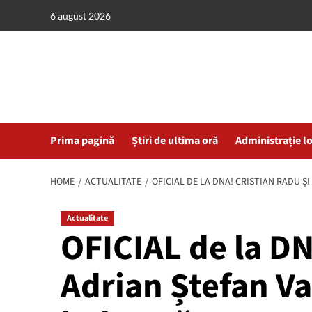
Skip
6 august 2026
to
content
Prima pagină
Știri de ultima oră
Administrație l
HOME
ACTUALITATE
OFICIAL DE LA DNA! CRISTIAN RADU ȘI
Actualitate
OFICIAL de la DN
Adrian Ștefan Vas