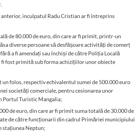
.
nterior, inculpatul Radu Cristian ar fi întreprins
lă de 80.000 de euro, din care ar fi primit, printr-un
lăsa diverse persoane să desfășoare activități de comerț
fără a fi amendați sau închiși de către Poliția Locală
i fost primită sub forma achizițiilor unor obiecte
imit un folos, respectiv echivalentul sumei de 500.000 euro
 unei societăți comerciale, pentru cesionarea unor
în Portul Turistic Mangalia;
.000 de euro, din care ar fi primit suma totală de 30.000 de
ate de către funcționarii din cadrul Primăriei municipiului
în stațiunea Neptun;