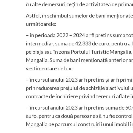
cu alte demersuri ce țin de activitatea de primar
Astfel, în schimbul sumelor de bani menționate a
următoarele:
– în perioada 2022 – 2024 ar fi pretins suma tota
intermediar, suma de 42.333 de euro, pentru a 
pe plaja sau în zona Portului Turistic Mangalia, 
Mangalia. Suma de bani menționată anterior ar f
vestimentare de lux;
– în cursul anului 2023 ar fi pretins și ar fi pr
prin reducerea prețului de achiziție a activului
contracte de închiriere privind terenuri aflate 
– în cursul anului 2023 ar fi pretins suma de 50
euro, pentru ca două persoane să nu fie control
Mangalia pe parcursul construirii unui imobil 