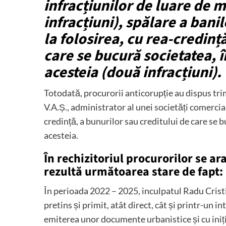
infracțiunilor de luare de 
infracțiuni), spălare a bani
la folosirea, cu rea-credinț
care se bucură societatea, î
acesteia (două infracțiuni).
Totodată, procurorii anticorupție au dispus trim
V.A.Ș., administrator al unei societăți comercial
credință, a bunurilor sau creditului de care se 
acesteia.
În rechizitoriul procurorilor se ar
rezultă următoarea stare de fapt:
În perioada 2022 – 2025, inculpatul Radu Cristia
pretins și primit, atât direct, cât și printr-un 
emiterea unor documente urbanistice și cu iniți