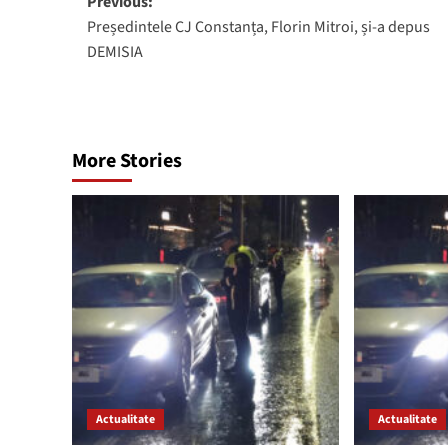
Post
Previous:
Președintele CJ Constanța, Florin Mitroi, și-a depus
navigation
DEMISIA
More Stories
Actualitate
Actualitate