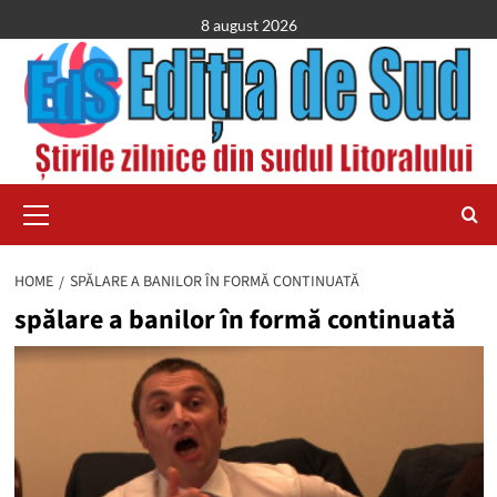
Skip
8 august 2026
to
content
Primary
Menu
HOME
SPĂLARE A BANILOR ÎN FORMĂ CONTINUATĂ
spălare a banilor în formă continuată