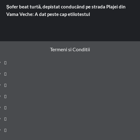
Șofer beat turtă, depistat conducând pe strada Plajei din
Vama Veche: A dat peste cap etilotestul
Termeni si Conditii
Prima
pagină
Știri
de
Administrație
ultima
locală
Actualitate
oră
Justiție
Cultura
Sănătate