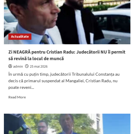
Decizie
DEFINITIVĂ
la
Curtea
de
Apel
Actualitate
Zi NEAGRĂ pentru Cristian Radu: Judecătorii NU îi permit
să revină la locul de muncă
admin
25 mai 2026
În urmă cu puțin timp, judecătorii Tribunalului Constanța au
decis că primarul suspendat al Mangaliei, Cristian Radu, nu
poate reveni...
Read
Read More
more
about
Zi
NEAGRĂ
pentru
Cristian