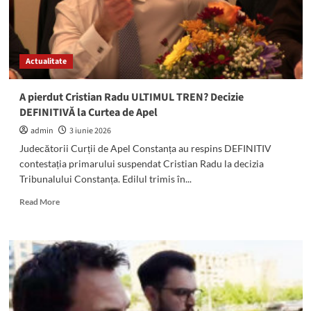
Actualitate
A pierdut Cristian Radu ULTIMUL TREN? Decizie
DEFINITIVĂ la Curtea de Apel
admin
3 iunie 2026
Judecătorii Curții de Apel Constanța au respins DEFINITIV
contestația primarului suspendat Cristian Radu la decizia
Tribunalului Constanța. Edilul trimis în...
Read
Read More
more
about
A
pierdut
Cristian
Radu
ULTIMUL
TREN?