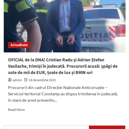
Radu:
Judecătorii
NU
îi
permit
să
revină
la
Actualitate
locul
de
muncă
OFICIAL de la DNA! Cristian Radu și Adrian Ștefan
Vasilache, trimiși în judecată. Procurorii acuză: șpăgi de
sute de mii de EUR, țoale de lux și BMW-uri
admin
18 decembrie 2025
Procurorii din cadrul Direcției Naționale Anticorupție –
Serviciul teritorial Constanța au dispus trimiterea în judecată,
în stare de arest preventiv,...
Read
Read More
more
about
OFICIAL
Caută