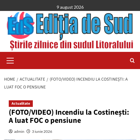
Skip
9 august 2026
to
content
Primary
Menu
HOME
ACTUALITATE
(FOTO/VIDEO) INCENDIU LA COSTINEȘTI: A
LUAT FOC O PENSIUNE
Actualitate
(FOTO/VIDEO) Incendiu la Costinești:
A luat FOC o pensiune
admin
3 iunie 2026