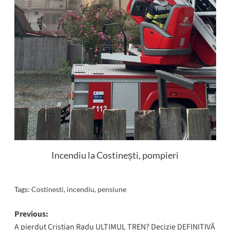
Incendiu la Costinești, pompieri
Tags:
Costinesti
,
incendiu
,
pensiune
Post
Previous:
A pierdut Cristian Radu ULTIMUL TREN? Decizie DEFINITIVĂ