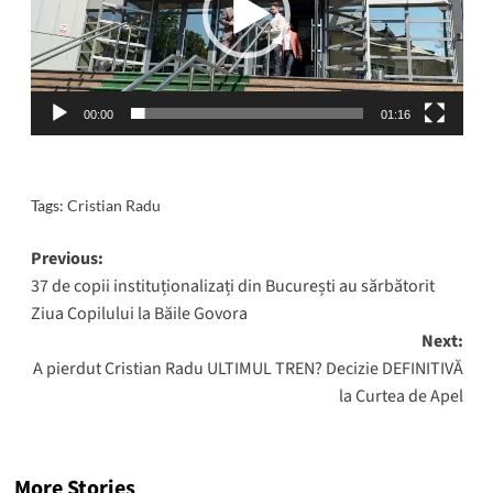
00:00
01:16
Tags:
Cristian Radu
Post
Previous:
37 de copii instituționalizați din București au sărbătorit
navigation
Ziua Copilului la Băile Govora
Next:
A pierdut Cristian Radu ULTIMUL TREN? Decizie DEFINITIVĂ
la Curtea de Apel
More Stories