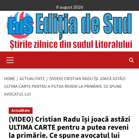
Skip
8 august 2026
to
content
Primary
Menu
HOME
ACTUALITATE
(VIDEO) CRISTIAN RADU ÎȘI JOACĂ ASTĂZI
ULTIMA CARTE PENTRU A PUTEA REVENI LA PRIMĂRIE. CE SPUNE
AVOCATUL LUI
Actualitate
(VIDEO) Cristian Radu își joacă astăzi
ULTIMA CARTE pentru a putea reveni
la primărie. Ce spune avocatul lui