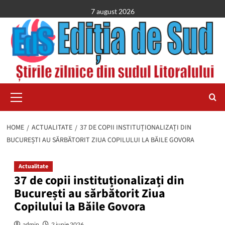
Skip
7 august 2026
to
content
Primary
Menu
HOME
ACTUALITATE
37 DE COPII INSTITUȚIONALIZAȚI DIN
BUCUREȘTI AU SĂRBĂTORIT ZIUA COPILULUI LA BĂILE GOVORA
Actualitate
37 de copii instituționalizați din
București au sărbătorit Ziua
Copilului la Băile Govora
admin
2 iunie 2026