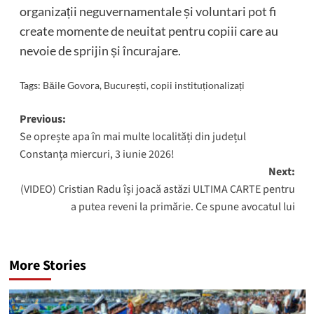
organizații neguvernamentale și voluntari pot fi
create momente de neuitat pentru copiii care au
nevoie de sprijin și încurajare.
Tags:
Băile Govora
,
București
,
copii instituționalizați
Post
Previous:
Se oprește apa în mai multe localități din județul
navigation
Constanța miercuri, 3 iunie 2026!
Next:
(VIDEO) Cristian Radu își joacă astăzi ULTIMA CARTE pentru
a putea reveni la primărie. Ce spune avocatul lui
More Stories