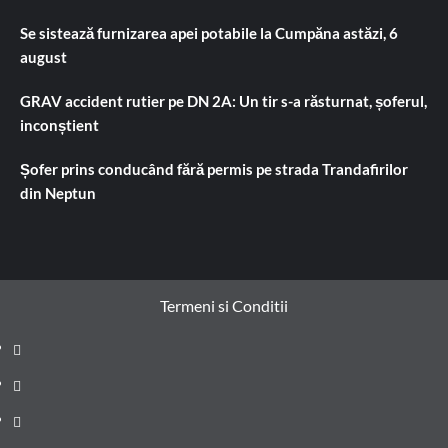
Se sistează furnizarea apei potabile la Cumpăna astăzi, 6
august
GRAV accident rutier pe DN 2A: Un tir s-a răsturnat, șoferul,
inconștient
Șofer prins conducând fără permis pe strada Trandafirilor
din Neptun
Termeni si Conditii
Prima
pagină
Știri
de
Administrație