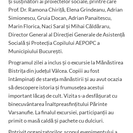
și susținători ai proiectelor sociale, printre care
Prof. Dr. Ramona Chiriță, Elena Grindeanu, Adrian
Simionescu, Gruia Docan, Adrian Panaitescu,
Marin Florica, Naci Saral și Mihai Căldăraru,
Director General al Direcției Generale de Asistență
Socială și Protecția Copilului AEPOPC a
Municipiului București.
Programul zilei a inclus și o excursie la Mănăstirea
Bistrița din județul Vâlcea. Copiii au fost
întâmpinați de stareța mănăstirii și au avut ocazia
să descopere istoria și frumusețea acestui
important lăcaș de cult. Vizita s-a desfășurat cu
binecuvântarea Înaltpreasfințitului Părinte
Varsanufie. La finalul excursiei, participanții au
primit o masă caldă și pachete cu dulciuri.
Potrivit organizatorilor, scopul evenimentului a