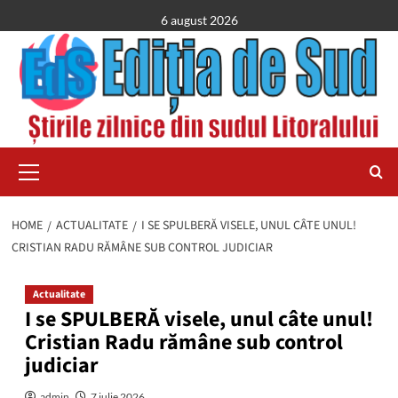
Skip
6 august 2026
to
content
Primary
Menu
HOME
ACTUALITATE
I SE SPULBERĂ VISELE, UNUL CÂTE UNUL!
CRISTIAN RADU RĂMÂNE SUB CONTROL JUDICIAR
Actualitate
I se SPULBERĂ visele, unul câte unul!
Cristian Radu rămâne sub control
judiciar
admin
7 iulie 2026