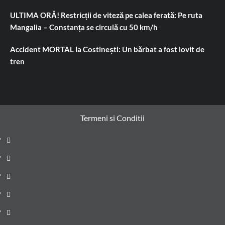
ULTIMA ORĂ! Restricții de viteză pe calea ferată: Pe ruta
Mangalia – Constanța se circulă cu 50 km/h
Accident MORTAL la Costinești: Un bărbat a fost lovit de
tren
Termeni si Conditii
Prima
pagină
Știri
de
Administrație
ultima
locală
Actualitate
oră
Justiție