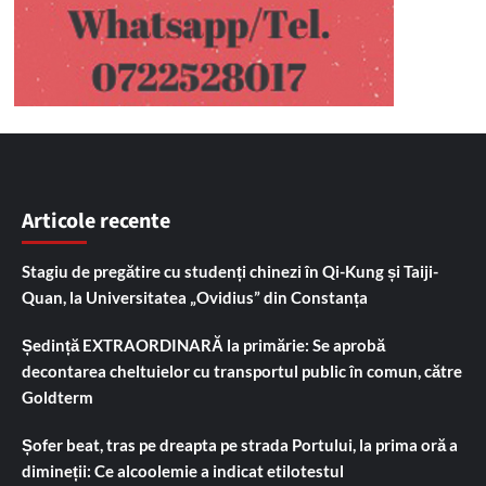
Articole recente
Stagiu de pregătire cu studenți chinezi în Qi-Kung și Taiji-
Quan, la Universitatea „Ovidius” din Constanța
Ședință EXTRAORDINARĂ la primărie: Se aprobă
decontarea cheltuielor cu transportul public în comun, către
Goldterm
Șofer beat, tras pe dreapta pe strada Portului, la prima oră a
dimineții: Ce alcoolemie a indicat etilotestul