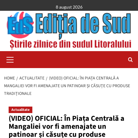
Skip
8 august 2026
to
content
Primary
Menu
HOME
ACTUALITATE
(VIDEO) OFICIAL: ÎN PIAȚA CENTRALĂ A
MANGALIEI VOR FI AMENAJATE UN PATINOAR ȘI CĂSUȚE CU PRODUSE
TRADIȚIONALE
Actualitate
(VIDEO) OFICIAL: În Piața Centrală a
Mangaliei vor fi amenajate un
patinoar și căsuțe cu produse