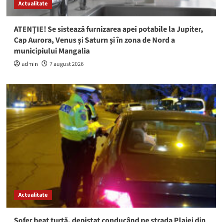
Actualitate
ATENȚIE! Se sistează furnizarea apei potabile la Jupiter,
Cap Aurora, Venus și Saturn și în zona de Nord a
municipiului Mangalia
admin
7 august 2026
Actualitate
Șofer beat turtă, depistat conducând pe strada Plajei din