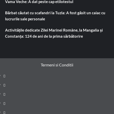
Vama Veche: A dat peste cap etilotestul
Bărbat căutat cu scafandri la Tuzla: A fost găsit un caiac cu
lucrurile sale personale
Activitățile dedicate Zilei Marinei Române, la Mangalia și
Constanța: 124 de ani de la prima sărbătorire
Termeni si Conditii
Prima
pagină
Știri
de
Administrație
ultima
locală
Actualitate
oră
Justiție