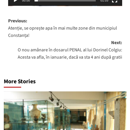
00:00
01:03
Post
Previous:
Atenție, se oprește apa în mai multe zone din municipiul
navigation
Constanța!
Next:
O nou amânare în dosarul PENAL al lui Dorinel Colgiu:
Acesta va afla, în ianuarie, dacă va sta 4 ani după gratii
More Stories