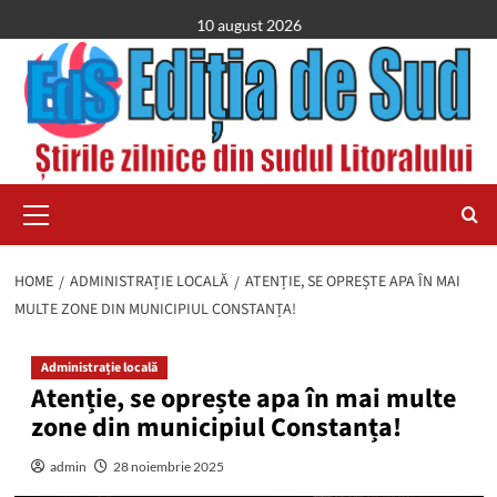
Skip
10 august 2026
to
content
Primary
Menu
HOME
ADMINISTRAȚIE LOCALĂ
ATENȚIE, SE OPREȘTE APA ÎN MAI
MULTE ZONE DIN MUNICIPIUL CONSTANȚA!
Administrație locală
Atenție, se oprește apa în mai multe
zone din municipiul Constanța!
admin
28 noiembrie 2025