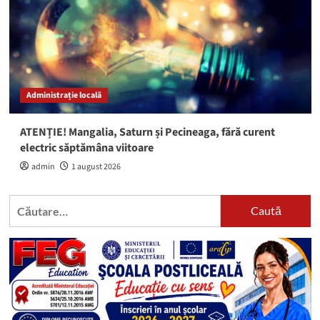
Administrație locală
ATENȚIE! Mangalia, Saturn și Pecineaga, fără curent
electric săptămâna viitoare
admin
1 august 2026
Caută
după: