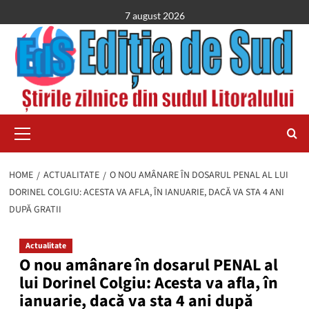
Skip
7 august 2026
to
content
Primary
Menu
HOME
ACTUALITATE
O NOU AMÂNARE ÎN DOSARUL PENAL AL LUI
DORINEL COLGIU: ACESTA VA AFLA, ÎN IANUARIE, DACĂ VA STA 4 ANI
DUPĂ GRATII
Actualitate
O nou amânare în dosarul PENAL al
lui Dorinel Colgiu: Acesta va afla, în
ianuarie, dacă va sta 4 ani după