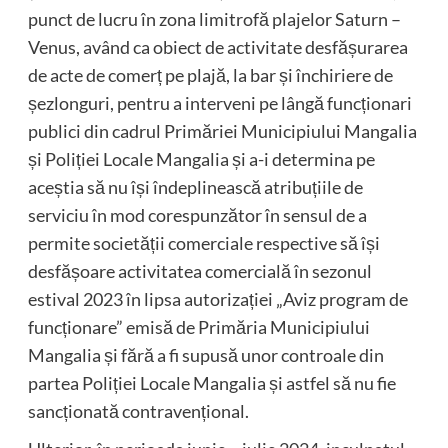
punct de lucru în zona limitrofă plajelor Saturn –
Venus, având ca obiect de activitate desfășurarea
de acte de comerț pe plajă, la bar și închiriere de
șezlonguri, pentru a interveni pe lângă funcționari
publici din cadrul Primăriei Municipiului Mangalia
și Poliției Locale Mangalia și a-i determina pe
aceștia să nu își îndeplinească atribuțiile de
serviciu în mod corespunzător în sensul de a
permite societății comerciale respective să își
desfășoare activitatea comercială în sezonul
estival 2023 în lipsa autorizației „Aviz program de
funcționare” emisă de Primăria Municipiului
Mangalia și fără a fi supusă unor controale din
partea Poliției Locale Mangalia și astfel să nu fie
sancționată contravențional.