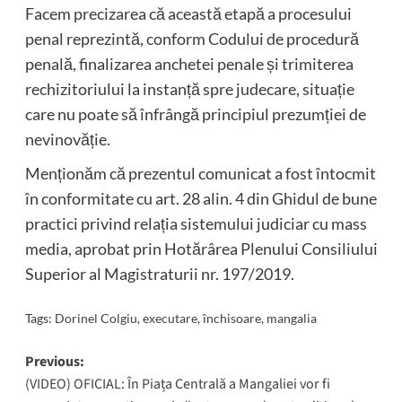
Facem precizarea că această etapă a procesului
penal reprezintă, conform Codului de procedură
penală, finalizarea anchetei penale și trimiterea
rechizitoriului la instanță spre judecare, situație
care nu poate să înfrângă principiul prezumției de
nevinovăție.
Menționăm că prezentul comunicat a fost întocmit
în conformitate cu art. 28 alin. 4 din Ghidul de bune
practici privind relația sistemului judiciar cu mass
media, aprobat prin Hotărârea Plenului Consiliului
Superior al Magistraturii nr. 197/2019.
Tags:
Dorinel Colgiu
,
executare
,
închisoare
,
mangalia
Post
Previous:
(VIDEO) OFICIAL: În Piața Centrală a Mangaliei vor fi
navigation