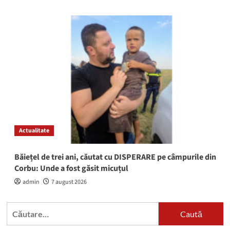
Actualitate
Băiețel de trei ani, căutat cu DISPERARE pe câmpurile din
Corbu: Unde a fost găsit micuțul
admin
7 august 2026
Caută
după: