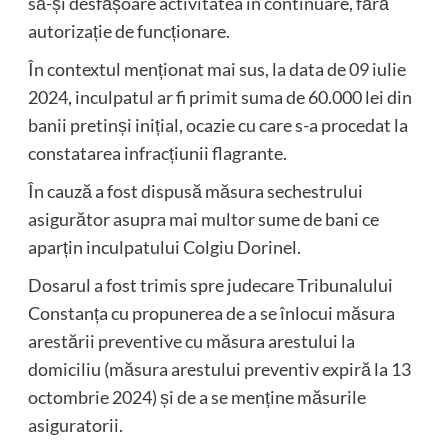
să-și desfășoare activitatea în continuare, fără
autorizație de funcționare.
În contextul menționat mai sus, la data de 09 iulie
2024, inculpatul ar fi primit suma de 60.000 lei din
banii pretinși inițial, ocazie cu care s-a procedat la
constatarea infracțiunii flagrante.
În cauză a fost dispusă măsura sechestrului
asigurător asupra mai multor sume de bani ce
aparțin inculpatului Colgiu Dorinel.
Dosarul a fost trimis spre judecare Tribunalului
Constanța cu propunerea de a se înlocui măsura
arestării preventive cu măsura arestului la
domiciliu (măsura arestului preventiv expiră la 13
octombrie 2024) și de a se menține măsurile
asiguratorii.