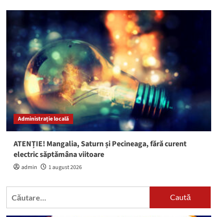
Administrație locală
ATENȚIE! Mangalia, Saturn și Pecineaga, fără curent
electric săptămâna viitoare
admin
1 august 2026
Caută
după: