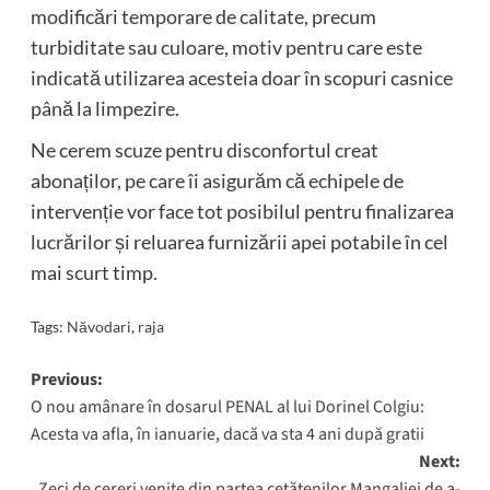
modificări temporare de calitate, precum
turbiditate sau culoare, motiv pentru care este
indicată utilizarea acesteia doar în scopuri casnice
până la limpezire.
Ne cerem scuze pentru disconfortul creat
abonaților, pe care îi asigurăm că echipele de
intervenție vor face tot posibilul pentru finalizarea
lucrărilor și reluarea furnizării apei potabile în cel
mai scurt timp.
Tags:
Năvodari
,
raja
Post
Previous:
O nou amânare în dosarul PENAL al lui Dorinel Colgiu:
navigation
Acesta va afla, în ianuarie, dacă va sta 4 ani după gratii
Next:
Zeci de cereri venite din partea cetățenilor Mangaliei de a-