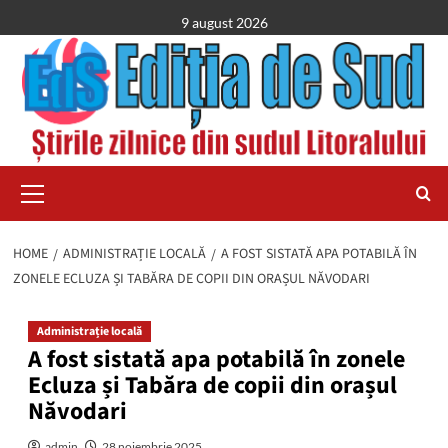
Skip
9 august 2026
to
content
Primary
Menu
HOME
ADMINISTRAȚIE LOCALĂ
A FOST SISTATĂ APA POTABILĂ ÎN
ZONELE ECLUZA ȘI TABĂRA DE COPII DIN ORAȘUL NĂVODARI
Administrație locală
A fost sistată apa potabilă în zonele
Ecluza și Tabăra de copii din orașul
Năvodari
admin
28 noiembrie 2025