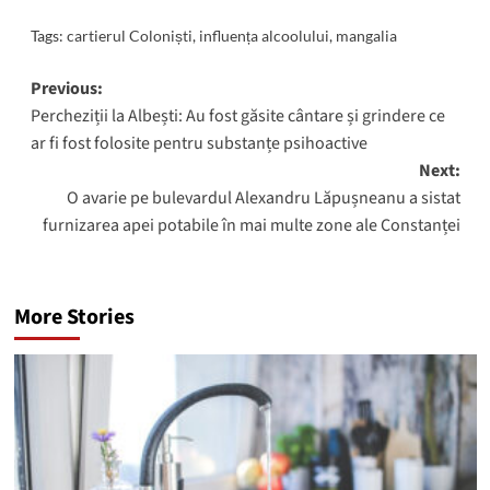
Tags:
cartierul Coloniști
,
influența alcoolului
,
mangalia
Post
Previous:
Percheziții la Albești: Au fost găsite cântare și grindere ce
navigation
ar fi fost folosite pentru substanțe psihoactive
Next:
O avarie pe bulevardul Alexandru Lăpușneanu a sistat
furnizarea apei potabile în mai multe zone ale Constanței
More Stories