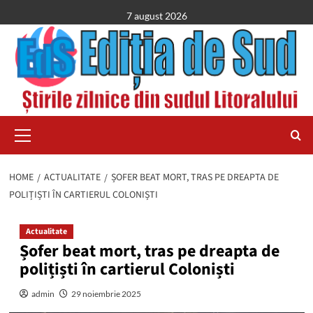
Skip
7 august 2026
to
content
Primary
Menu
HOME
ACTUALITATE
ȘOFER BEAT MORT, TRAS PE DREAPTA DE
POLIȚIȘTI ÎN CARTIERUL COLONIȘTI
Actualitate
Șofer beat mort, tras pe dreapta de
polițiști în cartierul Coloniști
admin
29 noiembrie 2025