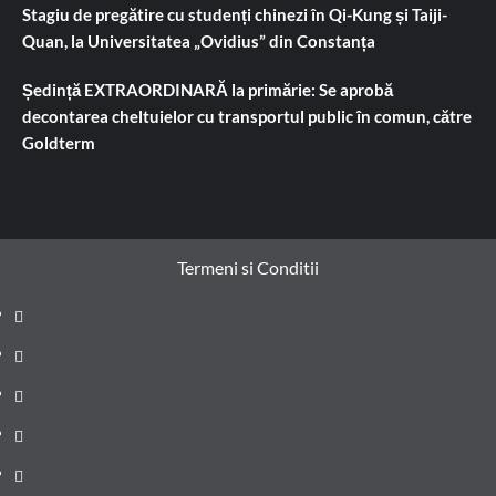
Stagiu de pregătire cu studenți chinezi în Qi-Kung și Taiji-
Quan, la Universitatea „Ovidius” din Constanța
Ședință EXTRAORDINARĂ la primărie: Se aprobă
decontarea cheltuielor cu transportul public în comun, către
Goldterm
Termeni si Conditii
Prima
pagină
Știri
de
Administrație
ultima
locală
Actualitate
oră
Justiție