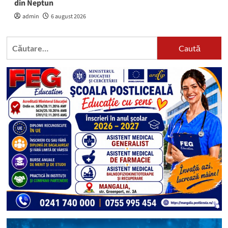
din Neptun
admin
6 august 2026
Caută
după: