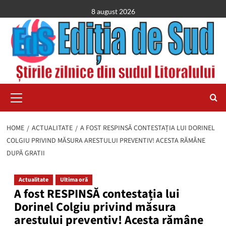
Skip
8 august 2026
to
content
Primary
Menu
HOME
ACTUALITATE
A FOST RESPINSĂ CONTESTAȚIA LUI DORINEL
COLGIU PRIVIND MĂSURA ARESTULUI PREVENTIV! ACESTA RĂMÂNE
DUPĂ GRATII
Actualitate
Ultima oră
A fost RESPINSĂ contestația lui
Dorinel Colgiu privind măsura
arestului preventiv! Acesta rămâne