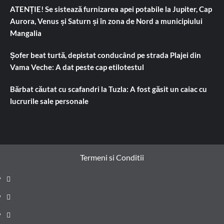
ATENȚIE! Se sistează furnizarea apei potabile la Jupiter, Cap
Aurora, Venus și Saturn și în zona de Nord a municipiului
Mangalia
Șofer beat turtă, depistat conducând pe strada Plajei din
Vama Veche: A dat peste cap etilotestul
Bărbat căutat cu scafandri la Tuzla: A fost găsit un caiac cu
lucrurile sale personale
Termeni si Conditii
Prima
pagină
Știri
de
Administrație