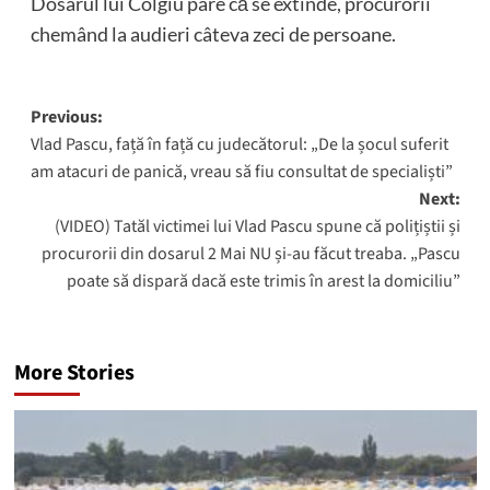
Dosarul lui Colgiu pare că se extinde, procurorii
chemând la audieri câteva zeci de persoane.
Post
Previous:
Vlad Pascu, față în față cu judecătorul: „De la șocul suferit
navigation
am atacuri de panică, vreau să fiu consultat de specialiști”
Next:
(VIDEO) Tatăl victimei lui Vlad Pascu spune că polițiștii și
procurorii din dosarul 2 Mai NU și-au făcut treaba. „Pascu
poate să dispară dacă este trimis în arest la domiciliu”
More Stories