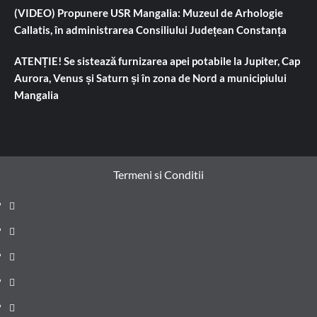
(VIDEO) Propunere USR Mangalia: Muzeul de Arhologie
Callatis, în administrarea Consiliului Județean Constanța
ATENȚIE! Se sistează furnizarea apei potabile la Jupiter, Cap
Aurora, Venus și Saturn și în zona de Nord a municipiului
Mangalia
Termeni si Conditii
Prima
pagină
Știri
de
Administrație
ultima
locală
Actualitate
oră
Justiție