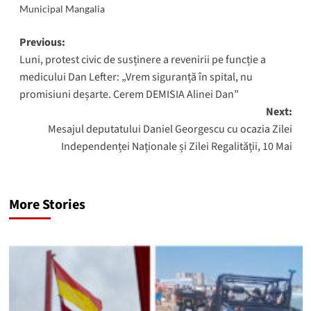
Municipal Mangalia
Post
Previous:
Luni, protest civic de susținere a revenirii pe funcție a
navigation
medicului Dan Lefter: „Vrem siguranță în spital, nu
promisiuni deșarte. Cerem DEMISIA Alinei Dan”
Next:
Mesajul deputatului Daniel Georgescu cu ocazia Zilei
Independenței Naționale și Zilei Regalității, 10 Mai
More Stories