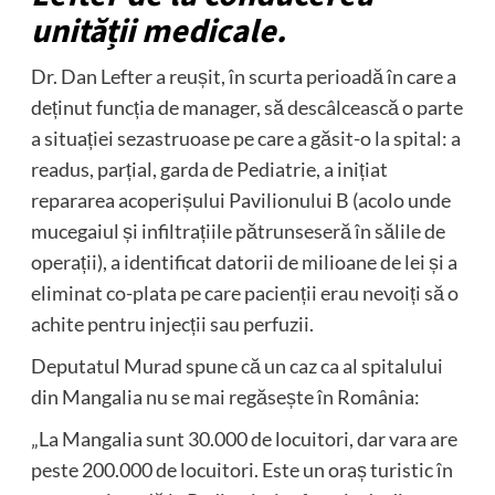
unității medicale.
Dr. Dan Lefter a reușit, în scurta perioadă în care a
deținut funcția de manager, să descâlcească o parte
a situației sezastruoase pe care a găsit-o la spital: a
readus, parțial, garda de Pediatrie, a inițiat
repararea acoperișului Pavilionului B (acolo unde
mucegaiul și infiltrațiile pătrunseseră în sălile de
operații), a identificat datorii de milioane de lei și a
eliminat co-plata pe care pacienții erau nevoiți să o
achite pentru injecții sau perfuzii.
Deputatul Murad spune că un caz ca al spitalului
din Mangalia nu se mai regăsește în România:
„La Mangalia sunt 30.000 de locuitori, dar vara are
peste 200.000 de locuitori. Este un oraș turistic în