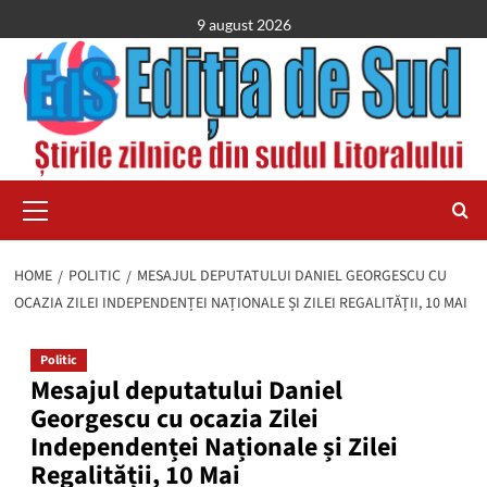
Skip
9 august 2026
to
content
Primary
Menu
HOME
POLITIC
MESAJUL DEPUTATULUI DANIEL GEORGESCU CU
OCAZIA ZILEI INDEPENDENȚEI NAȚIONALE ȘI ZILEI REGALITĂȚII, 10 MAI
Politic
Mesajul deputatului Daniel
Georgescu cu ocazia Zilei
Independenței Naționale și Zilei
Regalității, 10 Mai