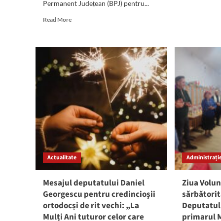
Permanent Județean (BPJ) pentru...
mor
abo
Read
Read More
Cam
more
Dep
about
și-
Sedință
a
la
reî
PSD
acti
Constanța.
Dep
Președintele
Dan
interimar,
Geo
Daniel
„Ur
Georgescu,
o
anunță
per
reorganizarea
de
TUTUROR
mu
filialelor,
int
Actualitate
Administrație
conform
și
deciziiilor
res
CPN
Mesajul deputatului Daniel
Ziua Volun
Georgescu pentru credincioșii
sărbătorit
ortodocși de rit vechi: „La
Deputatul
Mulți Ani tuturor celor care
primarul M