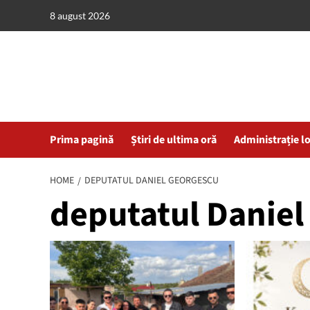
Skip
8 august 2026
to
content
Prima pagină
Știri de ultima oră
Administrație l
HOME
DEPUTATUL DANIEL GEORGESCU
deputatul Daniel