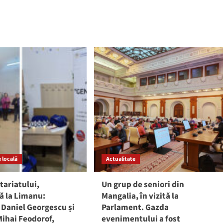
more
e
about
ut
Deputatul
era
Daniel
utaților
Georgescu:
„PSD
susține
nceput
un
vitatea.
buget
utatul
național
iel
care
rgescu:
pune
mează
pe
primul
ioadă
loc
comunitățile”
ncă
ensă
 locală
Actualitate
ponsabilă”
tariatului,
Un grup de seniori din
ă la Limanu:
Mangalia, în vizită la
 Daniel Georgescu și
Parlament. Gazda
ihai Feodorof,
evenimentului a fost