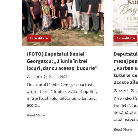
Actualitate
Actualitate
(FOTO) Deputatul Daniel
Deputatul
Georgescu: „1 Iunie în trei
mesaj pen
locuri, dar cu aceeași bucurie”
„Kurban B
tuturor ce
admin
2 iunie 2026
aceste zil
Deputatul Daniel Georgescu a fost
admin
2
prezent ieri, 1 Iunie, de Ziua Copiilor,
în trei locații ale județului: la Limanu,
Cu ocaiza K
acolo...
Daniel Georg
de sănătate, 
Read
Read More
credincioșil
more
about
Rea
Read More
(FOTO)
mor
Deputatul