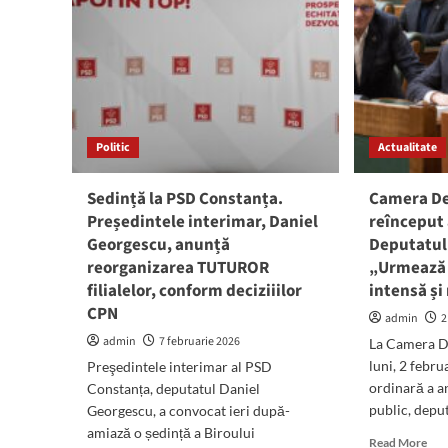
refe
la
la
șefia
anga
PSD
Da
Constanța:
Man
„Din
O
echipa
gur
mea
de
Politic
Actualitate
nu
oxi
vor
tem
face
Sedință la PSD Constanța.
Camera De
parte
Președintele interimar, Daniel
reînceput 
oameni
Georgescu, anunță
Deputatul
care
laudă
reorganizarea TUTUROR
„Urmează 
PNL”
filialelor, conform deciziiilor
intensă și
CPN
admin
2
admin
7 februarie 2026
La Camera De
luni, 2 febru
Preşedintele interimar al PSD
ordinară a a
Constanța, deputatul Daniel
public, deput
Georgescu, a convocat ieri după-
amiază o ședință a Biroului
Rea
Read More