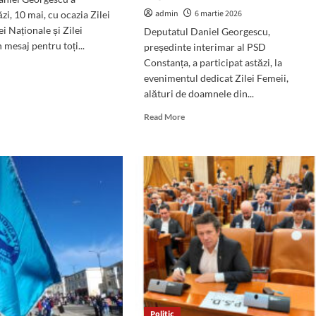
admin
6 martie 2026
zi, 10 mai, cu ocazia Zilei
i Naționale și Zilei
Deputatul Daniel Georgescu,
n mesaj pentru toți...
președinte interimar al PSD
Constanța, a participat astăzi, la
d
evenimentul dedicat Zilei Femeii,
e
alături de doamnele din...
ut
ajul
Read
Read More
utatului
more
iel
about
rgescu
(FOTO)
Deputatul
zia
Daniel
i
Georgescu,
ependenței
alături
ionale
de
doamnele
i
din
lității,
PSD
Constanța:
„O
organizație
Politic
puternică