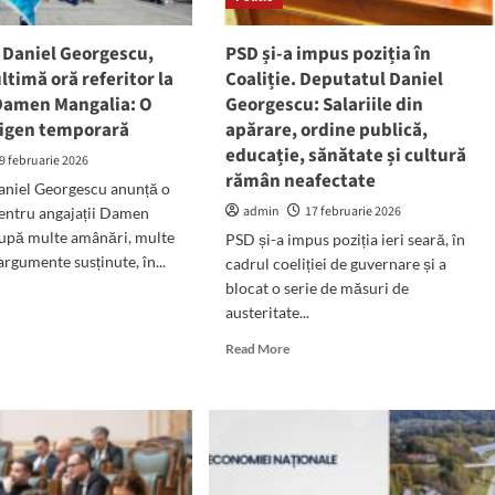
nu
dezbină
 Daniel Georgescu,
PSD și-a impus poziția în
generații.
ltimă oră referitor la
Coaliție. Deputatul Daniel
Le
 Damen Mangalia: O
Georgescu: Salariile din
pune
xigen temporară
apărare, ordine publică,
împreună”
educație, sănătate și cultură
9 februarie 2026
rămân neafectate
aniel Georgescu anunță o
admin
17 februarie 2026
entru angajații Damen
după multe amânări, multe
PSD și-a impus poziția ieri seară, în
 argumente susținute, în...
cadrul coeliției de guvernare și a
blocat o serie de măsuri de
d
austeritate...
e
ut
Read
Read More
utatul
more
iel
about
rgescu,
PSD
nț
și-
a
imă
impus
poziția