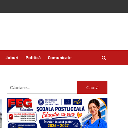
Joburi
Politică
Comunicate
Caută
după: