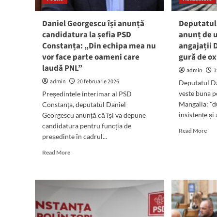
dezastrul
economic
Daniel Georgescu își anunță
Deputatul
pe
candidatura la șefia PSD
anunț de u
care
l-
Constanța: „Din echipa mea nu
angajații
ați
vor face parte oameni care
gură de o
provocat”
laudă PNL”
admin
1
admin
20 februarie 2026
Deputatul D
veste buna p
Președintele interimar al PSD
Mangalia: "
Constanța, deputatul Daniel
insistențe și
Georgescu anunță că își va depune
candidatura pentru funcția de
Rea
Read More
președinte în cadrul...
mor
abo
Read
Read More
Dep
more
Dan
about
Geo
Daniel
anu
Georgescu
de
își
ult
anunță
oră
candidatura