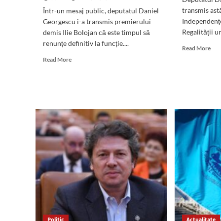
transmis astă
Într-un mesaj public, deputatul Daniel
Independențe
Georgescu i-a transmis premierului
Regalității u
demis Ilie Bolojan că este timpul să
renunțe definitiv la funcție....
Rea
Read More
mor
Read
Read More
abo
more
Mes
about
dep
Deputatul
Dan
Daniel
Geo
Georgescu:
cu
„Domnule
oca
Bolojan,
Zile
este
Ind
timpul
Naț
să
și
plecați
Zile
și
Rega
să
10
lăsați
Mai
România
să
repare
Politic
Actualitate