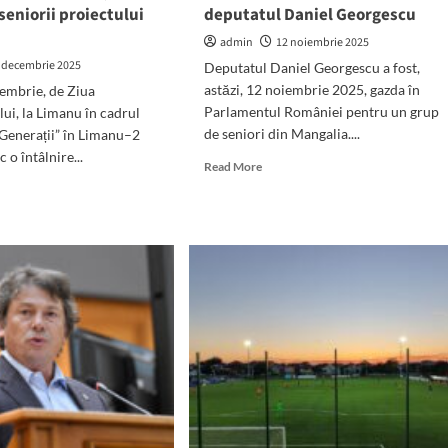
 seniorii proiectului
deputatul Daniel Georgescu
admin
12 noiembrie 2025
 decembrie 2025
Deputatul Daniel Georgescu a fost,
astăzi, 12 noiembrie 2025, gazda în
cembrie, de Ziua
Parlamentul României pentru un grup
lui, la Limanu în cadrul
de seniori din Mangalia....
„Generații” în Limanu–2
 o întâlnire...
Read
Read More
more
d
about
e
Un
ut
grup
a
de
ntariatului,
seniori
bătorită
din
Mangalia,
anu:
în
utatul
vizită
iel
la
rgescu
Parlament.
Gazda
marul
evenimentului
ai