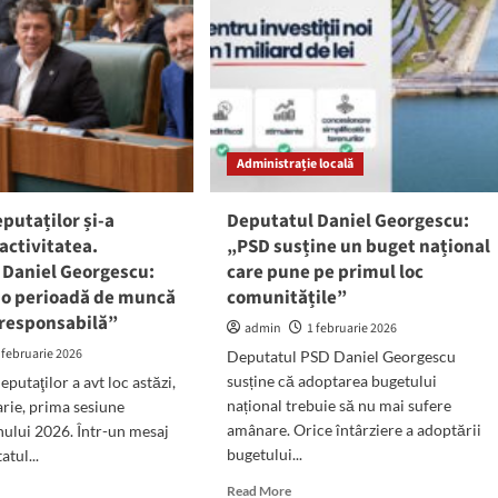
ritor
în
Coaliție.
jații
Deputatul
men
Daniel
galia:
Georgescu:
Salariile
ă
din
Administrație locală
apărare,
gen
ordine
porară
publică,
putaților și-a
Deputatul Daniel Georgescu:
educație,
activitatea.
„PSD susține un buget național
sănătate
 Daniel Georgescu:
care pune pe primul loc
și
o perioadă de muncă
comunitățile”
cultură
rămân
 responsabilă”
admin
1 februarie 2026
neafectate
 februarie 2026
Deputatul PSD Daniel Georgescu
susține că adoptarea bugetului
putaţilor a avt loc astăzi,
național trebuie să nu mai sufere
arie, prima sesiune
amânare. Orice întârziere a adoptării
nului 2026. Într-un mesaj
bugetului...
atul...
Read
d
Read More