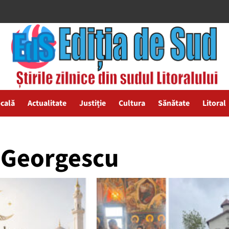
ocală
Actualitate
Justiție
Cultura
Sănătate
Litoral
 Georgescu