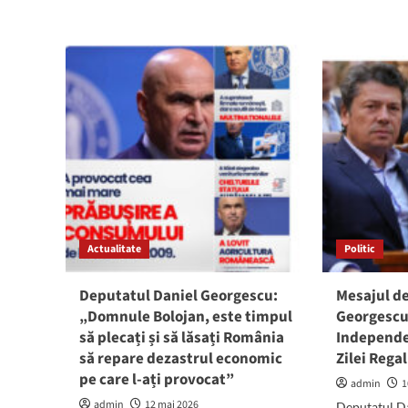
abo
Daniel
Dep
Georgescu:
Dan
„1
Geo
Iunie
mes
în
pen
trei
toți
locuri,
mus
dar
„Ku
cu
Bay
aceeași
bin
bucurie”
tut
cel
car
Actualitate
Politic
săr
ace
zile
Deputatul Daniel Georgescu:
Mesajul d
„Domnule Bolojan, este timpul
Georgescu 
să plecați și să lăsați România
Independe
să repare dezastrul economic
Zilei Regal
pe care l-ați provocat”
admin
1
admin
12 mai 2026
Deputatul D