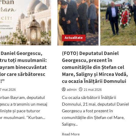
Actualitate
 Daniel Georgescu,
(FOTO) Deputatul Daniel
tru toți musulmanii:
Georgescu, prezent în
ayram binecuvântat
comunitățile din Ștefan cel
lor care sărbătoresc
Mare, Saligny și Mircea Vodă,
e!”
cu ocazia Înălțării Domnului
7 mai 2026
admin
21 mai 2026
urban Bayram, deputatul
Cu ocazia sărbătorii Înălțării
escu a transmis un mesaj
Domnului, 21 mai, deputatul Daniel
liniște și pace tuturor
Georgescu a fost prezent în
or musulmani. "Kurban...
comunitățile din Ștefan cel Mare,
Saligny...
d
e
Read
Read More