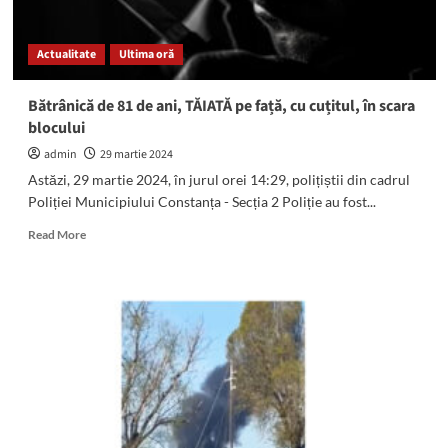
strada
Mihail
Actualitate
Ultima oră
Kogălniceanu
din
2
Bătrânică de 81 de ani, TĂIATĂ pe față, cu cuțitul, în scara
Mai
blocului
admin
29 martie 2024
Astăzi, 29 martie 2024, în jurul orei 14:29, polițiștii din cadrul
Poliției Municipiului Constanța - Secția 2 Poliție au fost...
Read
Read More
more
about
Bătrânică
de
81
de
ani,
TĂIATĂ
pe
față,
cu