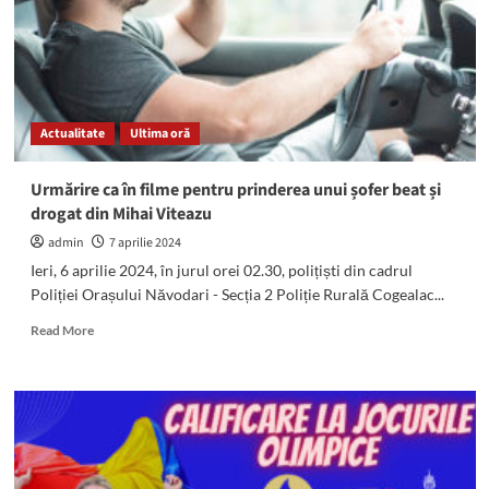
cursa
pentru
primăria
comunei
Pecineaga
din
Actualitate
Ultima oră
partea
PSD
Urmărire ca în filme pentru prinderea unui șofer beat și
drogat din Mihai Viteazu
admin
7 aprilie 2024
Ieri, 6 aprilie 2024, în jurul orei 02.30, polițiști din cadrul
Poliției Orașului Năvodari - Secția 2 Poliție Rurală Cogealac...
Read
Read More
more
about
Urmărire
ca
în
filme
pentru