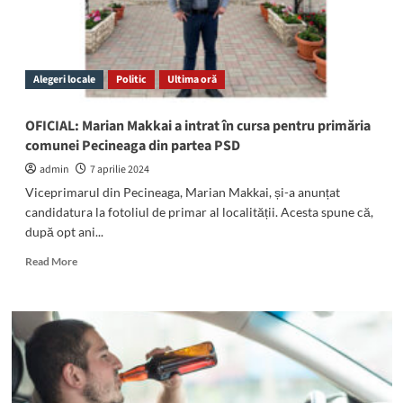
Alegeri locale
Politic
Ultima oră
OFICIAL: Marian Makkai a intrat în cursa pentru primăria
comunei Pecineaga din partea PSD
admin
7 aprilie 2024
Viceprimarul din Pecineaga, Marian Makkai, și-a anunțat
candidatura la fotoliul de primar al localității. Acesta spune că,
după opt ani...
Read
Read More
more
about
OFICIAL:
Marian
Makkai
a
intrat
în