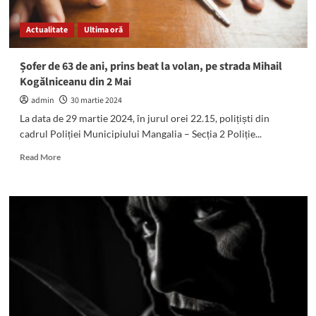
pasagera
lui
Actualitate
Ultima oră
au
ajuns
la
Șofer de 63 de ani, prins beat la volan, pe strada Mihail
spital
Kogălniceanu din 2 Mai
admin
30 martie 2024
La data de 29 martie 2024, în jurul orei 22.15, polițiști din
cadrul Poliției Municipiului Mangalia – Secția 2 Poliție...
Read
Read More
more
about
Șofer
de
63
de
ani,
prins
beat
la
volan,
pe