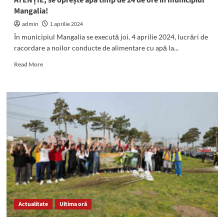
ATENȚIE, se oprește apa timp de 24 de ore în municipiul
și
Mangalia!
Crișan
din
admin
1 aprilie 2024
Mangalia
În municipiul Mangalia se execută joi, 4 aprilie 2024, lucrări de
racordare a noilor conducte de alimentare cu apă la...
Read
Read More
more
about
ATENȚIE,
se
oprește
apa
timp
de
24
de
ore
în
municipiul
Mangalia!
Actualitate
Ultima oră