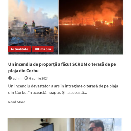
din
Mangalia
s-
a
calificat
pentru
Jocurile
Olimpice
Actualitate
Ultima oră
de
la
Paris
Un incendiu de proporții a făcut SCRUM o terasă de pe
plaja din Corbu
admin
6 aprilie 2024
Un incendiu devastator a ars în întregime o terasă de pe plaja
din Corbu, în această noapte. Și la această...
Read
Read More
more
about
Un
incendiu
de