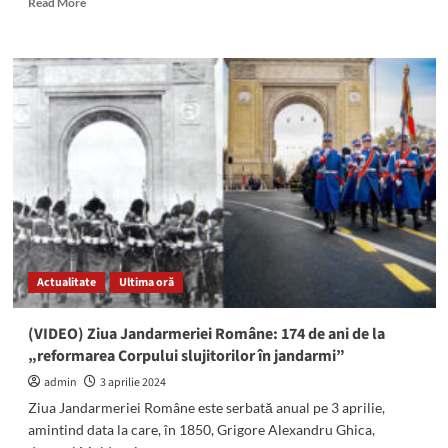
Read More
more
about
Inspectoratul
Școlar
Județean
oferă
elevilor
teste
de
antrenament
în
vederea
pregătirii
pentru
Actualitate
Ultima oră
examenele
naționale
(VIDEO) Ziua Jandarmeriei Române: 174 de ani de la
„reformarea Corpului slujitorilor în jandarmi”
admin
3 aprilie 2024
Ziua Jandarmeriei Române este serbată anual pe 3 aprilie,
amintind data la care, în 1850, Grigore Alexandru Ghica,