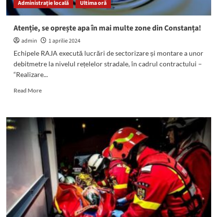
Administrație locală
Ultima oră
murit
după
ce
Atenție, se oprește apa în mai multe zone din Constanța!
a
admin
1 aprilie 2024
fost
lovit
Echipele RAJA execută lucrări de sectorizare și montare a unor
de
debitmetre la nivelul rețelelor stradale, în cadrul contractului –
o
“Realizare...
mașină,
în
Read
Read More
timp
more
ce
about
traversa
Atenție,
se
oprește
apa
în
mai
multe
zone
din
Constanța!