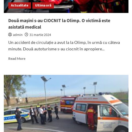
Actualitate
Ultima oră
Două mașini s-au CIOCNIT la Olimp. O victimă este
asistată medical
admin
31 martie 2024
Un accident de circulație a avut la la Olimp, în urmă cu câteva
minute. Două autoturisme s-au ciocnit în apropiere...
Read
Read More
more
about
Două
mașini
s-
au
CIOCNIT
la
Olimp.
O
victimă
este
asistată