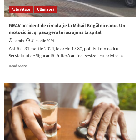
medical
Actualitate
Ultima oră
GRAV accident de circulație la Mihail Kogălniceanu. Un
motociclist și pasagera lui au ajuns la spital
admin
31 martie 2024
Asttăzi, 31 martie 2024, la orele 17.30, polițiști din cadrul
Serviciului de Siguranță Rutieră au fost sesizați cu privire la...
Read
Read More
more
about
GRAV
accident
de
circulație
la
Mihail
Kogălniceanu.
Un
motociclist
și