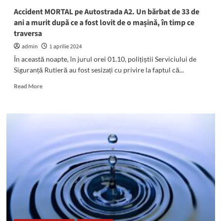
Accident MORTAL pe Autostrada A2. Un bărbat de 33 de
ani a murit după ce a fost lovit de o mașină, în timp ce
traversa
admin
1 aprilie 2024
În această noapte, în jurul orei 01.10, polițiștii Serviciului de
Siguranță Rutieră au fost sesizați cu privire la faptul că...
Read
Read More
more
about
Accident
MORTAL
pe
Autostrada
A2.
Un
bărbat
de
33
de
ani
a