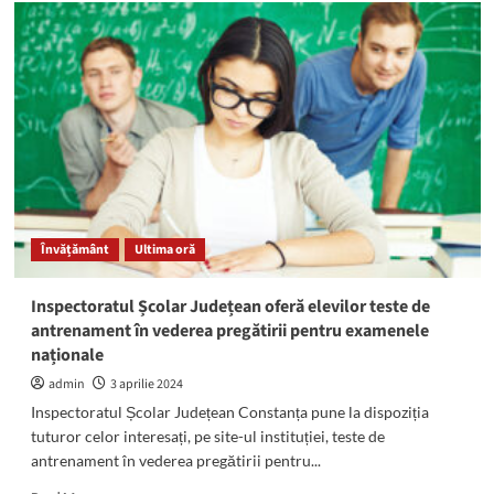
Un
adolescent
a
DISPĂRUT
din
stațiunea
Mamaia.
L-
ați
văzut?
Învățământ
Ultima oră
Inspectoratul Școlar Județean oferă elevilor teste de
antrenament în vederea pregătirii pentru examenele
naționale
admin
3 aprilie 2024
Inspectoratul Școlar Județean Constanța pune la dispoziția
tuturor celor interesați, pe site-ul instituției, teste de
antrenament în vederea pregătirii pentru...
Read