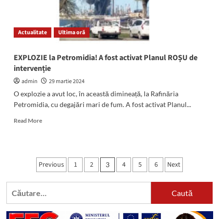
cuțitul,
în
scara
Actualitate
Ultima oră
blocului
EXPLOZIE la Petromidia! A fost activat Planul ROȘU de
intervenție
admin
29 martie 2024
O explozie a avut loc, în această dimineață, la Rafinăria
Petromidia, cu degajări mari de fum. A fost activat Planul...
Read
Read More
more
about
EXPLOZIE
la
Paginație
Previous
1
2
4
5
6
Next
3
Petromidia!
articole
A
fost
Caută
activat
după:
Planul
ROȘU