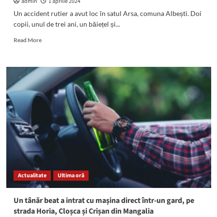
admin
1 aprilie 2024
Un accident rutier a avut loc în satul Arsa, comuna Albești. Doi
copii, unul de trei ani, un băiețel și...
Read
Read More
more
about
ACCIDENT
în
satul
Arsa.
Doi
copii
au
fost
loviți
de
o
mașină.
Actualitate
Ultima oră
Unul
este
în
Un tânăr beat a intrat cu mașina direct într-un gard, pe
COMĂ,
strada Horia, Cloșca și Crișan din Mangalia
intubat.