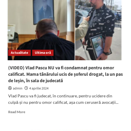
proporții
a
făcut
SCRUM
o
terasă
de
pe
plaja
Actualitate
Ultima oră
din
Corbu
(VIDEO) Vlad Pascu NU va fi condamnat pentru omor
calificat. Mama tânărului ucis de șoferul drogat, la un pas
de leșin, în sala de judecată
admin
4 aprilie 2024
Vlad Pascu va fi judecat, în continuare, pentru ucidere din
culpă și nu pentru omor calificat, așa cum ceruseră avocații...
Read
Read More
more
about
(VIDEO)