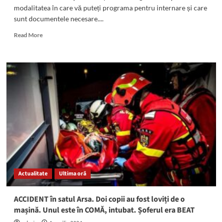
modalitatea în care vă puteți programa pentru internare și care
sunt documentele necesare....
Read
Read More
more
about
Care
sunt
actele
necesare
programării
pentru
internarea
la
Sanatoriul
Balnear
Mangalia
Actualitate
Ultima oră
ACCIDENT în satul Arsa. Doi copii au fost loviți de o
mașină. Unul este în COMĂ, intubat. Șoferul era BEAT