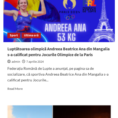
prinderea
unui
șofer
beat
și
drogat
din
Sport
Ultima oră
Mihai
Viteazu
Luptătoarea olimpică Andreea Beatrice Ana din Mangalia
s-a calificat pentru Jocurile Olimpice de la Paris
admin
7 aprilie 2024
Federația Română de Lupte a anunțat, pe pagina sa de
socializare, că sportiva Andreea Beatrice Ana din Mangalia s-a
calificat pentru Jocurile...
Read
Read More
more
about
Luptătoarea
olimpică
Andreea
Beatrice Ana