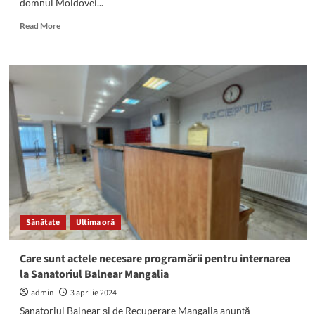
domnul Moldovei...
Read
Read More
more
about
(VIDEO)
Ziua
Jandarmeriei
Române:
174
de
ani
de
la
„reformarea
Corpului
slujitorilor
Sănătate
Ultima oră
în
jandarmi”
Care sunt actele necesare programării pentru internarea
la Sanatoriul Balnear Mangalia
admin
3 aprilie 2024
Sanatoriul Balnear și de Recuperare Mangalia anunță