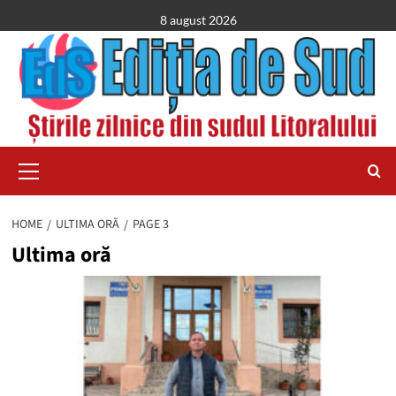
Skip
8 august 2026
to
content
Primary
Menu
HOME
ULTIMA ORĂ
PAGE 3
Ultima oră