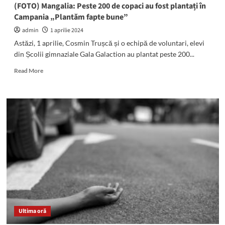
(FOTO) Mangalia: Peste 200 de copaci au fost plantați în
Campania „Plantăm fapte bune”
admin
1 aprilie 2024
Astăzi, 1 aprilie, Cosmin Trușcă și o echipă de voluntari, elevi
din Școlii gimnaziale Gala Galaction au plantat peste 200...
Read
Read More
more
about
(FOTO)
Mangalia:
Peste
200
de
copaci
au
fost
plantați
în
Campania
„Plantăm
Ultima oră
fapte
bune”