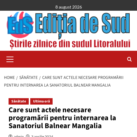
Skip
8 august 2026
to
content
Primary
Menu
HOME
SĂNĂTATE
CARE SUNT ACTELE NECESARE PROGRAMĂRII
PENTRU INTERNAREA LA SANATORIUL BALNEAR MANGALIA
Sănătate
Ultima oră
Care sunt actele necesare
programării pentru internarea la
Sanatoriul Balnear Mangalia
admin
3 aprilie 2024