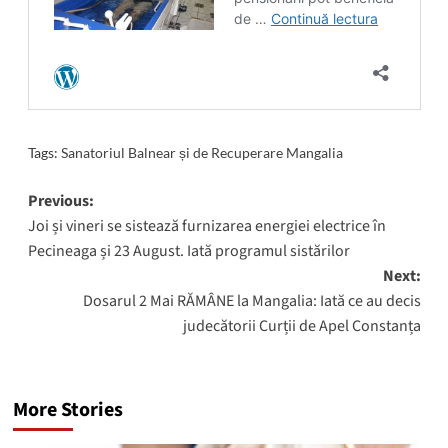
Tags:
Sanatoriul Balnear și de Recuperare Mangalia
Post
Previous:
Joi și vineri se sistează furnizarea energiei electrice în
navigation
Pecineaga și 23 August. Iată programul sistărilor
Next:
Dosarul 2 Mai RĂMÂNE la Mangalia: Iată ce au decis
judecătorii Curții de Apel Constanța
More Stories