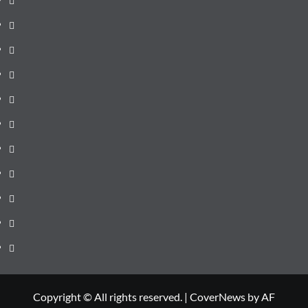
pagină
Știri
de
Administrație
ultima
locală
Actualitate
oră
Justiție
Cultura
Sănătate
Litoral
Joburi
Politică
Comunicate
Copyright © All rights reserved.
|
CoverNews
by AF