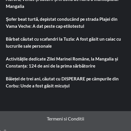
Mangalia
Șofer beat turtă, depistat conducând pe strada Plajei din
Vama Veche: A dat peste cap etilotestul
Bărbat căutat cu scafandri la Tuzla: A fost găsit un caiac cu
lucrurile sale personale
Activitățile dedicate Zilei Marinei Române, la Mangalia și
Constanța: 124 de ani de la prima sărbătorire
Băiețel de trei ani, căutat cu DISPERARE pe câmpurile din
Corbu: Unde a fost găsit micuțul
Termeni si Conditii
Prima