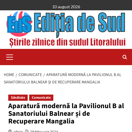
Skip
10 august 2026
to
content
Primary
Menu
HOME
COMUNICATE
APARATURĂ MODERNĂ LA PAVILIONUL B AL
SANATORIULUI BALNEAR ȘI DE RECUPERARE MANGALIA
Sănătate
Comunicate
Aparatură modernă la Pavilionul B al
Sanatoriului Balnear și de
Recuperare Mangalia
admin
29 februarie 2024