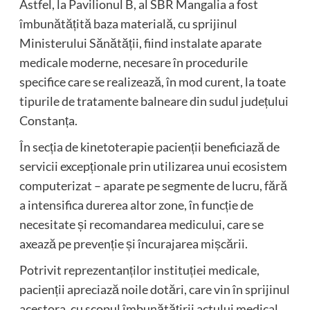
Astfel, la Pavilionul B, al SBR Mangalia a fost
îmbunătățită baza materială, cu sprijinul
Ministerului Sănătății, fiind instalate aparate
medicale moderne, necesare în procedurile
specifice care se realizează, în mod curent, la toate
tipurile de tratamente balneare din sudul județului
Constanța.
În secția de kinetoterapie pacienții beneficiază de
servicii excepționale prin utilizarea unui ecosistem
computerizat – aparate pe segmente de lucru, fără
a intensifica durerea altor zone, în funcție de
necesitate și recomandarea medicului, care se
axează pe prevenție și încurajarea mișcării.
Potrivit reprezentanților instituției medicale,
pacienții apreciază noile dotări, care vin în sprijinul
acestora, cu scopul îmbunătățirii actului medical.