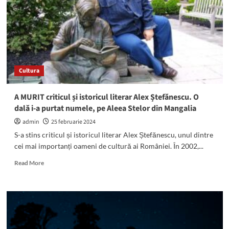
într-
un
accident
la
Vama
Veche.
A
Cultura
fost
prins
pe
A MURIT criticul și istoricul literar Alex Ștefănescu. O
strada
dală i-a purtat numele, pe Aleea Stelor din Mangalia
Oituz
din
admin
25 februarie 2024
Mangalia
S-a stins criticul și istoricul literar Alex Ștefănescu, unul dintre
cei mai importanți oameni de cultură ai României. În 2002,...
Read
Read More
more
about
A
MURIT
criticul
și