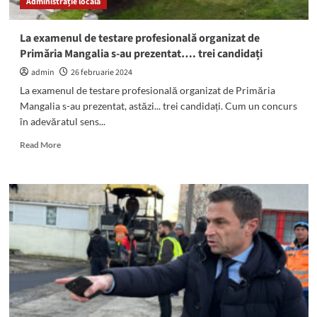
Administrație locală
potabilă.
Năvodari,
Corbu,
La examenul de testare profesională organizat de
Lumina
Primăria Mangalia s-au prezentat…. trei candidați
și
Sibioara
admin
26 februarie 2024
vor
La examenul de testare profesională organizat de Primăria
avea
Mangalia s-au prezentat, astăzi... trei candidați. Cum un concurs
apă
în adevăratul sens...
progresiv
Read
Read More
more
about
La
examenul
de
testare
profesională
organizat
de
Primăria
Mangalia
s-