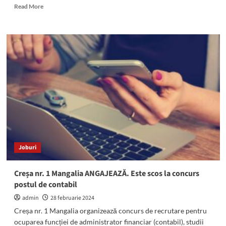
Read
Read More
more
about
Procurorii
DNA
Constanța
și-
au
dat
demisiile
în
bloc.
Serviciul
rămâne
cu
Joburi
doar
doi
procurori
Creșa nr. 1 Mangalia ANGAJEAZĂ. Este scos la concurs
postul de contabil
admin
28 februarie 2024
Creșa nr. 1 Mangalia organizează concurs de recrutare pentru
ocuparea funcției de administrator financiar (contabil), studii