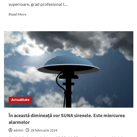
superioare, grad profesional I....
Read
Read More
more
about
Creșa
nr.
1
Mangalia
ANGAJEAZĂ.
Este
scos
la
concurs
postul
de
contabil
Actualitate
În această dimineață vor SUNA sirenele. Este miercurea
alarmelor
admin
28 februarie 2024