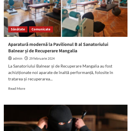
ultimul
drum
mâine,
1
martie
Sănătate
Comunicate
Aparatură modernă la Pavilionul B al Sanatoriului
Balnear și de Recuperare Mangalia
admin
29 februarie 2024
La Sanatoriului Balnear și de Recuperare Mangalia au fost
achiziționate noi aparate de înaltă performanță, folosite în
tratarea și recuperarea...
Read
Read More
more
about
Aparatură
modernă
la
Pavilionul
B