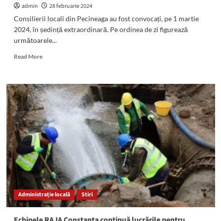
admin
28 februarie 2024
Consilierii locali din Pecineaga au fost convocați, pe 1 martie
2024, în ședință extraordinară. Pe ordinea de zi figurează
următoarele...
Read
Read More
more
about
Ședință
extraordinară
la
Pecineaga:
Iată
ce
vor
aproba
consilierii
locali
Administrație locală
Stiri
Echipele RAJA Constanța continuă lucrările pentru