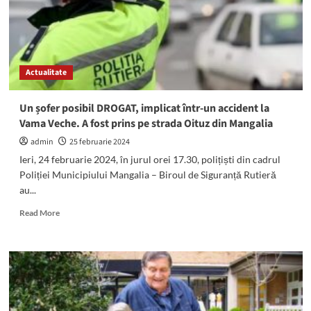
din
Pecineaga
derulează
proiectul
”PNRR:
Actualitate
Fonduri
pentru
România
Un șofer posibil DROGAT, implicat într-un accident la
modernă
Vama Veche. A fost prins pe strada Oituz din Mangalia
și
reformată!”
admin
25 februarie 2024
Ieri, 24 februarie 2024, în jurul orei 17.30, polițiști din cadrul
Poliției Municipiului Mangalia – Biroul de Siguranță Rutieră
au...
Read
Read More
more
about
Un
șofer
posibil
DROGAT,
implicat