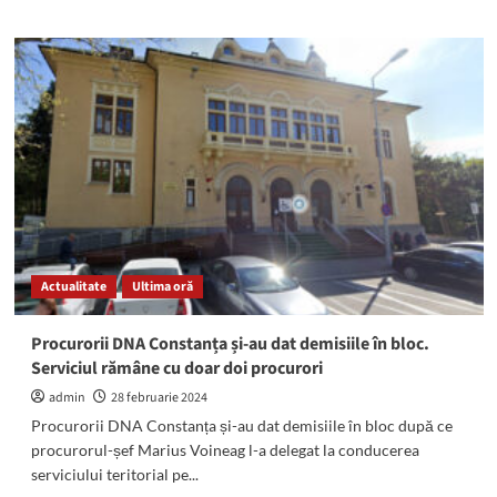
about
S-
a
stins
din
viață
inginerul
Nicolae
Băcilă,
fostul
director
general
al
Actualitate
Ultima oră
ADPP
Mangalia
Procurorii DNA Constanța și-au dat demisiile în bloc.
Serviciul rămâne cu doar doi procurori
admin
28 februarie 2024
Procurorii DNA Constanța și-au dat demisiile în bloc după ce
procurorul-șef Marius Voineag l-a delegat la conducerea
serviciului teritorial pe...