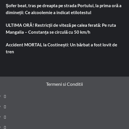
Șofer beat, tras pe dreapta pe strada Portului, la prima oră a
dimineții: Ce alcoolemie a indicat etilotestul
ULTIMA ORĂ! Restricții de viteză pe calea ferată: Pe ruta
Mangalia – Constanța se circulă cu 50 km/h
Accident MORTAL la Costinești: Un bărbat a fost lovit de
tren
Termeni si Conditii
Prima
pagină
Știri
de
Administrație
ultima
locală
Actualitate