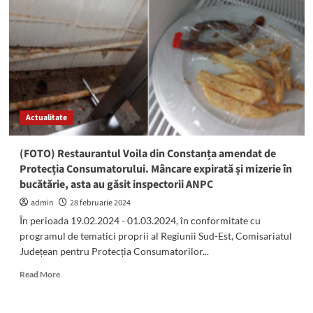
a
SMULS
unei
fetițe
de
șase
ani
o
Actualitate
bijuterie.
A
fost
(FOTO) Restaurantul Voila din Constanța amendat de
arestat
Protecția Consumatorului. Mâncare expirată și mizerie în
pentru
bucătărie, asta au găsit inspectorii ANPC
30
de
admin
28 februarie 2024
zile
În perioada 19.02.2024 - 01.03.2024, în conformitate cu
programul de tematici proprii al Regiunii Sud-Est, Comisariatul
Județean pentru Protecția Consumatorilor...
Read
Read More
more
about
(FOTO)