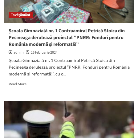
luna
martie
Învățământ
Școala Gimnazială nr. 1 Contraamiral Petrică Stoica din
Pecineaga derulează proiectul ”PNRR: Fonduri pentru
România modernă și reformată!”
admin
26 februarie 2024
Școala Gimnazială nr. 1 Contraamiral Petrică Stoica din
Pecineaga derulează proiectul ”PNRR: Fonduri pentru România
modernă și reformată!”, cu o...
Read
Read More
more
about
Școala
Gimnazială
nr.
1
Contraamiral
Petrică
Stoica