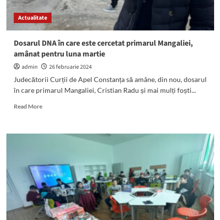
au
prezentat….
Actualitate
trei
candidați
Dosarul DNA în care este cercetat primarul Mangaliei,
amânat pentru luna martie
admin
26 februarie 2024
Judecătorii Curții de Apel Constanța să amâne, din nou, dosarul
în care primarul Mangaliei, Cristian Radu și mai mulți foști...
Read
Read More
more
about
Dosarul
DNA
în
care
este
cercetat
primarul
Mangaliei,
amânat
pentru