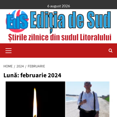
Skip
6 august 2026
to
content
Primary
Menu
HOME
2024
FEBRUARIE
Lună:
februarie 2024