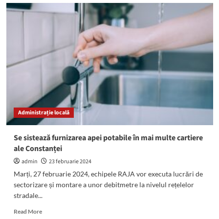
Percheziții
la
trei
bărbați
din
Mangalia
și
Negru
Vodă.
Mascații
au
descoperit
Administrație locală
arme
și
muniție
Se sistează furnizarea apei potabile în mai multe cartiere
de
ale Constanței
contrabandă
admin
23 februarie 2024
Marți, 27 februarie 2024, echipele RAJA vor executa lucrări de
sectorizare și montare a unor debitmetre la nivelul rețelelor
stradale...
Read
Read More