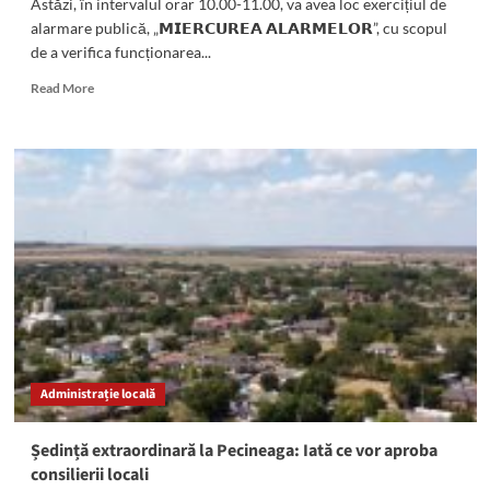
Astăzi, în intervalul orar 10.00-11.00, va avea loc exercițiul de
alarmare publică, „𝗠𝗜𝗘𝗥𝗖𝗨𝗥𝗘𝗔 𝗔𝗟𝗔𝗥𝗠𝗘𝗟𝗢𝗥”, cu scopul
de a verifica funcționarea...
Read
Read More
more
about
În
această
dimineață
vor
SUNA
sirenele.
Este
miercurea
alarmelor
Administrație locală
Ședință extraordinară la Pecineaga: Iată ce vor aproba
consilierii locali