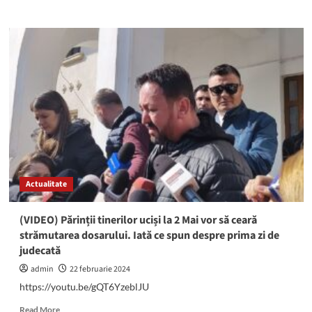
more
about
Se
sistează
furnizarea
apei
potabile
în
mai
multe
cartiere
ale
Constanței
Actualitate
(VIDEO) Părinții tinerilor uciși la 2 Mai vor să ceară
strămutarea dosarului. Iată ce spun despre prima zi de
judecată
admin
22 februarie 2024
https://youtu.be/gQT6YzeblJU
Read
Read More