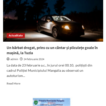
istoricul
literar
Alex
Ștefănescu.
O
dală
i-
a
Actualitate
purtat
numele,
pe
Un bărbat drogat, prins cu un cântar și pliculețe goale în
Aleea
mașină, la Tuzla
Stelor
din
admin
24 februarie 2024
Mangalia
La data de 23 februarie a.c., în jurul orei 00.10, polițiști din
cadrul Poliției Municipiului Mangalia au observat un
autoturism...
Read
Read More
more
about
Un
bărbat
drogat,