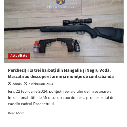
drept
mărțișor,
la
Mangalia.
Va
concerta
alături
de
Irina
Loghin
Actualitate
pe
1
Martie
Percheziții la trei bărbați din Mangalia și Negru Vodă.
Mascații au descoperit arme și muniție de contrabandă
admin
23 februarie 2024
Ieri, 22 februarie 2024, polițiștii Serviciului de Investigare a
Infracționalității de Mediu, sub coordonarea procurorului de
caz din cadrul Parchetului...
Read
Read More
more
about