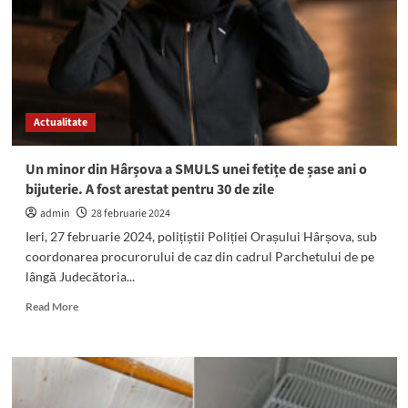
al
Sanatoriului
Balnear
și
de
Recuperare
Mangalia
Actualitate
Un minor din Hârșova a SMULS unei fetițe de șase ani o
bijuterie. A fost arestat pentru 30 de zile
admin
28 februarie 2024
Ieri, 27 februarie 2024, polițiștii Poliției Orașului Hârșova, sub
coordonarea procurorului de caz din cadrul Parchetului de pe
lângă Judecătoria...
Read
Read More
more
about
Un
minor
din
Hârșova