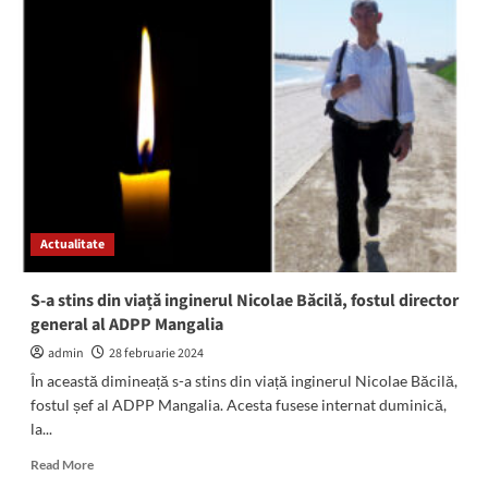
Restaurantul
Voila
din
Constanța
amendat
de
Protecția
Consumatorului.
Mâncare
expirată
și
Actualitate
mizerie
în
bucătărie,
S-a stins din viață inginerul Nicolae Băcilă, fostul director
asta
general al ADPP Mangalia
au
găsit
admin
28 februarie 2024
inspectorii
În această dimineață s-a stins din viață inginerul Nicolae Băcilă,
ANPC
fostul șef al ADPP Mangalia. Acesta fusese internat duminică,
la...
Read
Read More
more