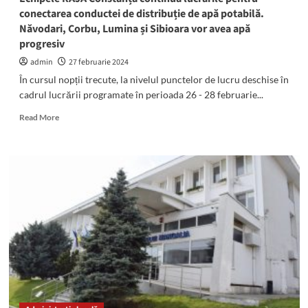
conectarea conductei de distribuție de apă potabilă.
Năvodari, Corbu, Lumina și Sibioara vor avea apă
progresiv
admin
27 februarie 2024
În cursul nopții trecute, la nivelul punctelor de lucru deschise în
cadrul lucrării programate în perioada 26 - 28 februarie...
Read
Read More
more
about
Echipele
RAJA
Constanța
continuă
lucrările
pentru
conectarea
conductei
de
distribuție
de
apă