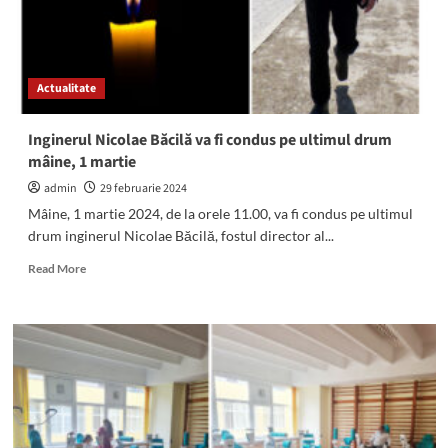
Actualitate
Inginerul Nicolae Băcilă va fi condus pe ultimul drum
mâine, 1 martie
admin
29 februarie 2024
Mâine, 1 martie 2024, de la orele 11.00, va fi condus pe ultimul
drum inginerul Nicolae Băcilă, fostul director al...
Read
Read More
more
about
Inginerul
Nicolae
Băcilă
va
fi
condus
pe