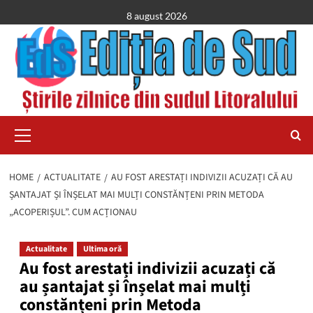
Skip
8 august 2026
to
content
Primary
Menu
HOME
ACTUALITATE
AU FOST ARESTAȚI INDIVIZII ACUZAȚI CĂ AU
ȘANTAJAT ȘI ÎNȘELAT MAI MULȚI CONSTĂNȚENI PRIN METODA
„ACOPERIȘUL”. CUM ACȚIONAU
Actualitate
Ultima oră
Au fost arestați indivizii acuzați că
au șantajat și înșelat mai mulți
constănțeni prin Metoda