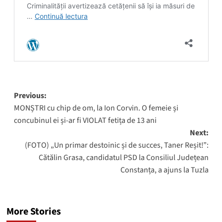
Post
Previous:
MONȘTRI cu chip de om, la Ion Corvin. O femeie și
navigation
concubinul ei și-ar fi VIOLAT fetița de 13 ani
Next:
(FOTO) „Un primar destoinic și de succes, Taner Reșit!”:
Cătălin Grasa, candidatul PSD la Consiliul Județean
Constanța, a ajuns la Tuzla
More Stories