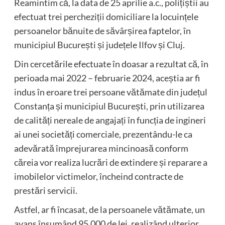
Reamintim că, la data de 25 aprilie a.c., polițiștii au
efectuat trei percheziții domiciliare la locuințele
persoanelor bănuite de săvârșirea faptelor, în
municipiul București și județele Ilfov și Cluj.
Din cercetările efectuate în doasar a rezultat că, în
perioada mai 2022 – februarie 2024, aceștia ar fi
indus în eroare trei persoane vătămate din județul
Constanța și municipiul București, prin utilizarea
de calități nereale de angajați în funcția de ingineri
ai unei societăți comerciale, prezentându-le ca
adevărată împrejurarea mincinoasă conform
căreia vor realiza lucrări de extindere și reparare a
imobilelor victimelor, încheind contracte de
prestări servicii.
Astfel, ar fi încasat, de la persoanele vătămate, un
avans însumând 95.000 de lei, realizând ulterior