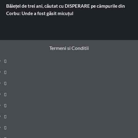
Băiețel de trei ani, căutat cu DISPERARE pe câmpurile din
Corbu: Unde a fost găsit micuțul
Termeni si Conditii
Prima
pagină
Știri
de
Administrație
ultima
locală
Actualitate
oră
Justiție
Cultura
Sănătate
Litoral