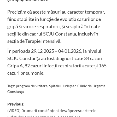
Precizăm că aceste măsuri au caracter temporar,
fiind stabilite în funcție de evoluția cazurilor de
gripă și viroze respiratorii, și se aplică în toate
secțiile din cadrul SCJU Constanța, inclusiv în
secția de Terapie Intensivă.
În perioada 29.12.2025 – 04.01.2026, la nivelul
SCJU Constanța au fost diagnosticate 34 cazuri
Gripa A, 82 cazuri infecții respiratorii acute și 165
cazuri pneumonie.
Tags:
program de vizitare
,
Spitalul Județean Clinic de Urgență
Constanța
Post
Previous:
(VIDEO) Drumarii constănțeni deszăpezesc arterele
navigation