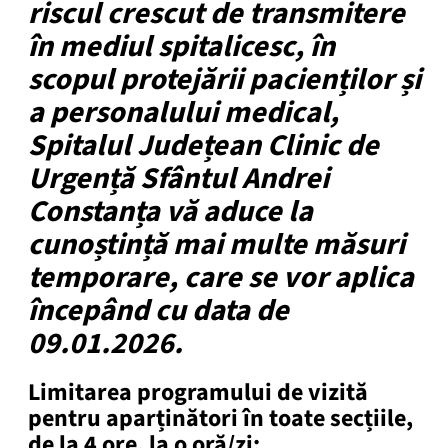
riscul crescut de transmitere
în mediul spitalicesc, în
scopul protejării pacienților și
a personalului medical,
Spitalul Județean Clinic de
Urgență Sfântul Andrei
Constanța vă aduce la
cunoștință mai multe măsuri
temporare, care se vor aplica
începând cu data de
09.01.2026.
Limitarea programului de vizită
pentru aparținători în toate secțiile,
de la 4 ore, la o oră/zi
: