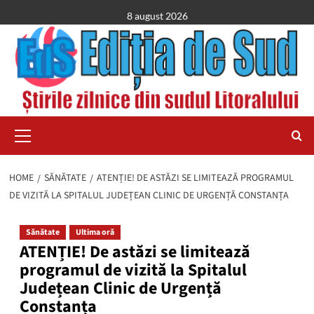
Skip
8 august 2026
to
content
Primary
Menu
HOME
SĂNĂTATE
ATENȚIE! DE ASTĂZI SE LIMITEAZĂ PROGRAMUL
DE VIZITĂ LA SPITALUL JUDEȚEAN CLINIC DE URGENȚĂ CONSTANȚA
Sănătate
Ultima oră
ATENȚIE! De astăzi se limitează
programul de vizită la Spitalul
Județean Clinic de Urgență
Constanța