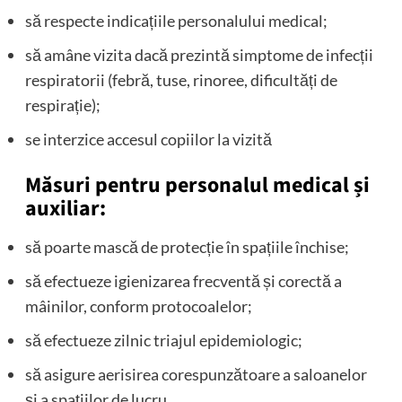
să respecte indicațiile personalului medical;
să amâne vizita dacă prezintă simptome de infecții
respiratorii (febră, tuse, rinoree, dificultăți de
respirație);
se interzice accesul copiilor la vizită
Măsuri pentru personalul medical și
auxiliar:
să poarte mască de protecție în spațiile închise;
să efectueze igienizarea frecventă și corectă a
mâinilor, conform protocoalelor;
să efectueze zilnic triajul epidemiologic;
să asigure aerisirea corespunzătoare a saloanelor
și a spațiilor de lucru.