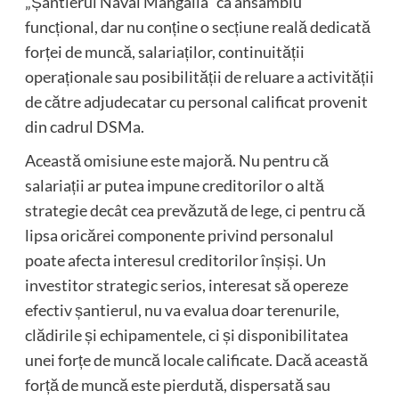
„Șantierul Naval Mangalia” ca ansamblu
funcțional, dar nu conține o secțiune reală dedicată
forței de muncă, salariaților, continuității
operaționale sau posibilității de reluare a activității
de către adjudecatar cu personal calificat provenit
din cadrul DSMa.
Această omisiune este majoră. Nu pentru că
salariații ar putea impune creditorilor o altă
strategie decât cea prevăzută de lege, ci pentru că
lipsa oricărei componente privind personalul
poate afecta interesul creditorilor înșiși. Un
investitor strategic serios, interesat să opereze
efectiv șantierul, nu va evalua doar terenurile,
clădirile și echipamentele, ci și disponibilitatea
unei forțe de muncă locale calificate. Dacă această
forță de muncă este pierdută, dispersată sau