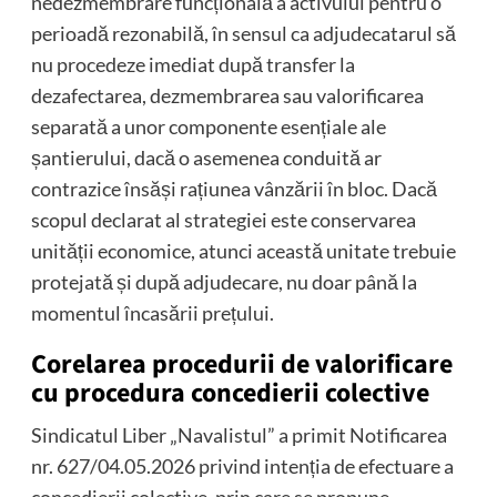
nedezmembrare funcțională a activului pentru o
perioadă rezonabilă, în sensul ca adjudecatarul să
nu procedeze imediat după transfer la
dezafectarea, dezmembrarea sau valorificarea
separată a unor componente esențiale ale
șantierului, dacă o asemenea conduită ar
contrazice însăși rațiunea vânzării în bloc. Dacă
scopul declarat al strategiei este conservarea
unității economice, atunci această unitate trebuie
protejată și după adjudecare, nu doar până la
momentul încasării prețului.
Corelarea procedurii de valorificare
cu procedura concedierii colective
Sindicatul Liber „Navalistul” a primit Notificarea
nr. 627/04.05.2026 privind intenția de efectuare a
concedierii colective, prin care se propune