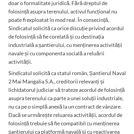
doar o formalitate juridică. Fără dreptul de
folosință asupra terenului, activul funcțional nu
poate fi exploatat în mod real. În consecință,
Sindicatul solicită ca orice discuție privind acordul
de folosință să fie corelată și cu destinația
industrială a șantierului, cu menținerea activității
navale și cu componenta socială a reluării
activității.
Sindicatul solicită ca statul român, Șantierul Naval
2 Mai Mangalia S.A., creditorii relevanți și
lichidatorul judiciar să trateze acordul de folosință
asupra terenului ca parte a unei soluții industriale,
nu ca pe o simplă anexă la un contract de vânzare.
Dacă se urmărește reluarea activității, acordul de
folosință trebuie să fie compatibil cu menținerea
șantierului ca platformă navală și cu reactivarea