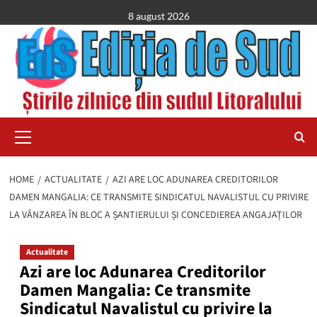
Skip
8 august 2026
to
content
Primary
Menu
HOME
ACTUALITATE
AZI ARE LOC ADUNAREA CREDITORILOR
DAMEN MANGALIA: CE TRANSMITE SINDICATUL NAVALISTUL CU PRIVIRE
LA VÂNZAREA ÎN BLOC A ȘANTIERULUI ȘI CONCEDIEREA ANGAJAȚILOR
Actualitate
Azi are loc Adunarea Creditorilor
Damen Mangalia: Ce transmite
Sindicatul Navalistul cu privire la