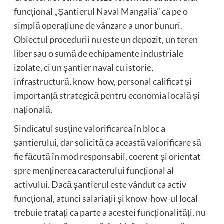
funcțional „Șantierul Naval Mangalia” ca pe o
simplă operațiune de vânzare a unor bunuri.
Obiectul procedurii nu este un depozit, un teren
liber sau o sumă de echipamente industriale
izolate, ci un șantier naval cu istorie,
infrastructură, know-how, personal calificat și
importanță strategică pentru economia locală și
națională.
Sindicatul susține valorificarea în bloc a
șantierului, dar solicită ca această valorificare să
fie făcută în mod responsabil, coerent și orientat
spre menținerea caracterului funcțional al
activului. Dacă șantierul este vândut ca activ
funcțional, atunci salariații și know-how-ul local
trebuie tratați ca parte a acestei funcționalități, nu