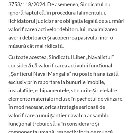
3753/118/2024. De asemenea, Sindicatul nu
ignoră faptul că, în procedura falimentului,
lichidatorul judiciar are obligația legală de a urmări
valorificarea activelor debitorului, maximizarea
averii debitoarei și acoperirea pasivului într-o
măsură cât mai ridicată.
Cu toate acestea, Sindicatul Liber „Navalistul”
consideră că valorificarea activului funcțional
„Șantierul Naval Mangalia” nu poate fi analizată
exclusiv prin raportare la bunurile imobile,
instalațiile, echipamentele, stocurile și celelalte
elemente materiale incluse în pachetul de vânzare.
În mod necesar, orice strategie serioasă de
valorificare a unui șantier naval ca ansamblu
funcțional trebuie să ia în considerare și
componenta umană, respectiv forța de muncă