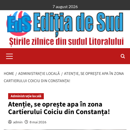
Skip
7 august 2026
to
content
Primary
Menu
HOME
ADMINISTRAȚIE LOCALĂ
ATENȚIE, SE OPREȘTE APA ÎN ZONA
CARTIERULUI COICIU DIN CONSTANȚA!
Administrație locală
Atenție, se oprește apa în zona
Cartierului Coiciu din Constanța!
admin
8 mai 2026