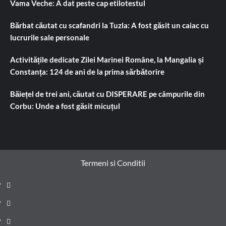
Vama Veche: A dat peste cap etilotestul
Bărbat căutat cu scafandri la Tuzla: A fost găsit un caiac cu
lucrurile sale personale
Activitățile dedicate Zilei Marinei Române, la Mangalia și
Constanța: 124 de ani de la prima sărbătorire
Băiețel de trei ani, căutat cu DISPERARE pe câmpurile din
Corbu: Unde a fost găsit micuțul
Termeni si Conditii
Prima
pagină
Știri
de
Administrație