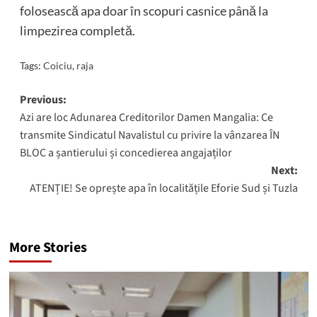
folosească apa doar în scopuri casnice până la
limpezirea completă.
Tags:
Coiciu
,
raja
Post
Previous:
Azi are loc Adunarea Creditorilor Damen Mangalia: Ce
navigation
transmite Sindicatul Navalistul cu privire la vânzarea ÎN
BLOC a șantierului și concedierea angajaților
Next:
ATENȚIE! Se oprește apa în localitățile Eforie Sud și Tuzla
More Stories