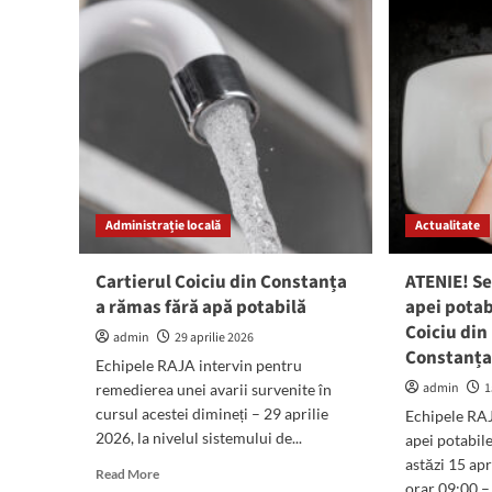
oprește
opr
apa
apa
în
în
zona
zon
cartierului
Cart
Coiciu
Coi
din
din
municipiul
mun
Constanța!
Con
Administrație locală
Actualitate
Cartierul Coiciu din Constanța
ATENIE! Se
a rămas fără apă potabilă
apei potab
Coiciu din
admin
29 aprilie 2026
Constanț
Echipele RAJA intervin pentru
admin
1
remedierea unei avarii survenite în
cursul acestei dimineți – 29 aprilie
Echipele RAJ
2026, la nivelul sistemului de...
apei potabile
astăzi 15 apr
Read
Read More
orar 09:00 – 
more