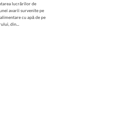
tarea lucrărilor de
unei avarii survenite pe
alimentare cu apă de pe
ului, din...
d
e
ut
NȚIE!
ierul
ciu
stanța
as
ă
abilă