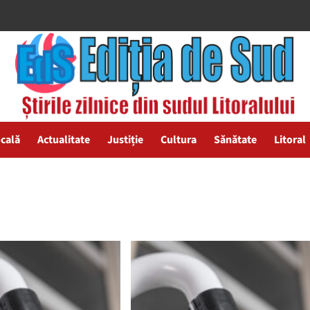
ocală
Actualitate
Justiție
Cultura
Sănătate
Litoral