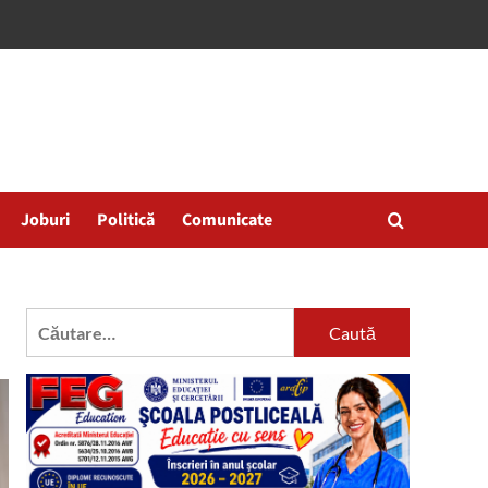
Joburi
Politică
Comunicate
Caută
după: