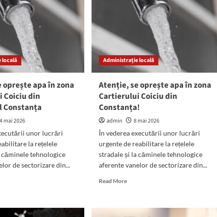
 locală
Administrație locală
e oprește apa în zona
Atenție, se oprește apa în zona
i Coiciu din
Cartierului Coiciu din
l Constanța
Constanța!
4 mai 2026
admin
8 mai 2026
xecutării unor lucrări
În vederea executării unor lucrări
abilitare la rețelele
urgente de reabilitare la rețelele
la căminele tehnologice
stradale și la căminele tehnologice
lor de sectorizare din...
aferente vanelor de sectorizare din...
d
Read
Read More
e
more
ut
about
ție,
Atenție,
se