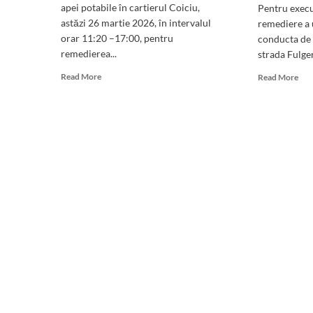
apei potabile în cartierul Coiciu,
Pentru execu
astăzi 26 martie 2026, în intervalul
remediere a 
orar 11:20 –17:00, pentru
conducta de 
remedierea...
strada Fulger
Read
Rea
Read More
Read More
more
mor
about
abo
Cartierul
ATE
Coiciu
Cart
din
Coi
Constanța,
din
fără
Con
apă
a
potabilă:
răm
Iată
făr
motivul
apă
pot