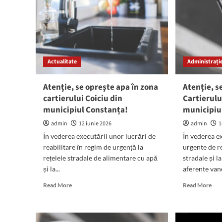
Actualitate
Administrație
Atenție, se oprește apa în zona
Atenție, s
cartierului Coiciu din
Cartierulu
municipiul Constanța!
municipiu
admin
12 iunie 2026
admin
1
În vederea executării unor lucrări de
În vederea e
reabilitare în regim de urgență la
urgente de re
rețelele stradale de alimentare cu apă
stradale și 
și la...
aferente vane
Read
Rea
Read More
Read More
more
mor
about
abo
Atenție,
Aten
se
se