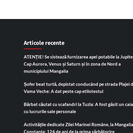
Articole recente
ATENȚIE! Se sistează furnizarea apei potabile la Jupiter
Cap Aurora, Venus și Saturn și în zona de Nord a
municipiului Mangalia
Șofer beat turtă, depistat conducând pe strada Plajei 
Vama Veche: A dat peste cap etilotestul
Bărbat căutat cu scafandri la Tuzla: A fost găsit un cai
cu lucrurile sale personale
Activitățile dedicate Zilei Marinei Române, la Mangalia
Constanța: 124 de ani de la prima sărbătorire