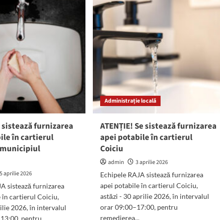
ește
oprește
apa
în
a
zona
ierului
Cartierului
ciu
Coiciu
din
icipiul
Constanța!
stanța
Administrație locală
 sistează furnizarea
ATENȚIE! Se sistează furnizarea
ile în cartierul
apei potabile în cartierul
 municipiul
Coiciu
a
admin
3 aprilie 2026
5 aprilie 2026
Echipele RAJA sistează furnizarea
apei potabile în cartierul Coiciu,
A sistează furnizarea
astăzi - 30 aprilie 2026, în intervalul
 în cartierul Coiciu,
orar 09:00–17:00, pentru
ilie 2026, în intervalul
remedierea...
13:00, pentru...