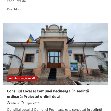
conducta de...
Read
Read More
more
about
Locuitorii
din
zona
Baba
Novac,
Dionisie
cel
Mic,
Izvor
și
bulevardul
Aurel
Administrație locală
Vlaicu
nu
au
Consiliul Local al Comunei Pecineaga, în ședință
apă
ordinară: Proiectul ordinii de zi
potabilă
la
admin
3 aprilie 2026
robinete
Consiliul Local al Comunei Pecineaga este convocat în ședință