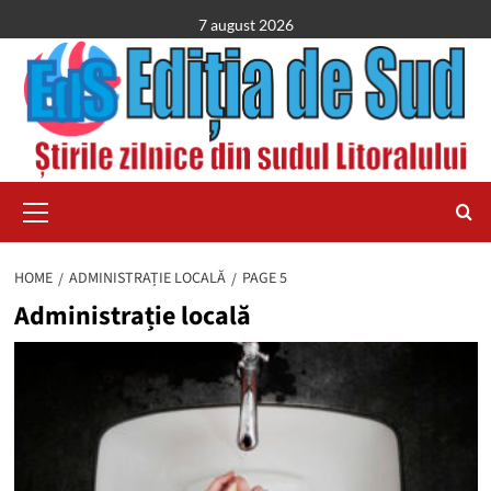
Skip
7 august 2026
to
content
Primary
Menu
HOME
ADMINISTRAȚIE LOCALĂ
PAGE 5
Administrație locală