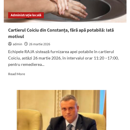
Lazu,
Agigea
Administrație locală
și
Eforie
Nord
Cartierul Coiciu din Constanța, fără apă potabilă: Iată
motivul
admin
26 martie 2026
Echipele RAJA sistează furnizarea apei potabile în cartierul
Coiciu, astăzi 26 martie 2026, în intervalul orar 11:20 –17:00,
pentru remedierea...
Read
Read More
more
about
Cartierul
Coiciu
din
Constanța,
fără
apă
potabilă:
Iată