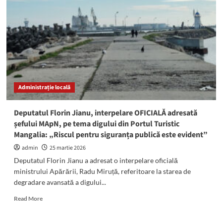
apa
în
localitățile
Eforie
Sud
și
Tuzla
timp
de
Administrație locală
30
de
ore
Deputatul Florin Jianu, interpelare OFICIALĂ adresată
șefului MApN, pe tema digului din Portul Turistic
Mangalia: „Riscul pentru siguranța publică este evident”
admin
25 martie 2026
Deputatul Florin Jianu a adresat o interpelare oficială
ministrului Apărării, Radu Miruță, referitoare la starea de
degradare avansată a digului...
Read
Read More
more
about