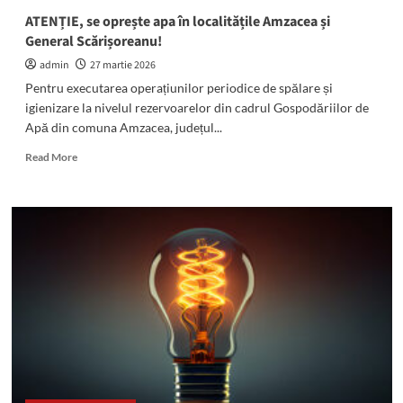
ATENȚIE, se oprește apa în localitățile Amzacea și
General Scărișoreanu!
admin
27 martie 2026
Pentru executarea operațiunilor periodice de spălare și
igienizare la nivelul rezervoarelor din cadrul Gospodăriilor de
Apă din comuna Amzacea, județul...
Read
Read More
more
about
ATENȚIE,
se
oprește
apa
în
localitățile
Amzacea
și
General
Scărișoreanu!