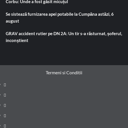
Corbu: Unde a fost găsit micuțul
Se sistează furnizarea apei potabile la Cumpăna astăzi, 6
august
GRAV accident rutier pe DN 2A: Un tir s-a răsturnat, șoferul,
inconștient
Termeni si Conditii
Prima
pagină
Știri
de
Administrație
ultima
locală
Actualitate
oră
Justiție