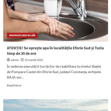
Șantierului
Damen
Mangalia:
„Ministerul
Economiei
tace,
iar
Administrație locală
unii
dintre
reprezentanții
ATENȚIE! Se oprește apa în localitățile Eforie Sud și Tuzla
lui
timp de 30 de ore
aleg
să
admin
25 martie 2026
fie
În vederea executării lucrărilor de reabilitare la nivelul Stației
cinici”
de Pompare Castel din Eforie Sud, județul Constanța, echipele
RAJA vor...
Read
Read More
more
about
ATENȚIE!
Se
oprește