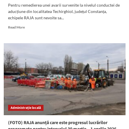
Pentru remedierea unei avarii survenite la nivelul conductei de
aducțiune din localitatea Techirghiol, județul Constanța,
echipele RAJA sunt nevoite sa...
Read
Read More
more
about
Techirghiol
a
rămas
fără
apă
potabilă:
Vezi
motivul
Administrație locală
(FOTO) RAJA anunță care este progresul lucrărilor