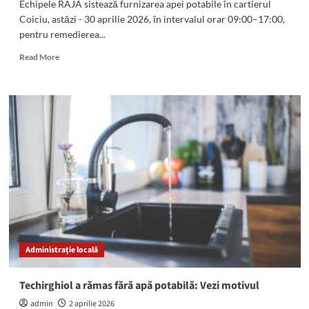
Echipele RAJA sistează furnizarea apei potabile în cartierul
Coiciu, astăzi - 30 aprilie 2026, în intervalul orar 09:00–17:00,
pentru remedierea...
Read
Read More
more
about
ATENȚIE!
Se
sistează
furnizarea
apei
potabile
în
cartierul
Coiciu
Administrație locală
Techirghiol a rămas fără apă potabilă: Vezi motivul
admin
2 aprilie 2026