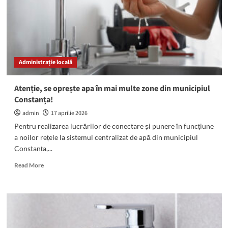
Mircea
Vodă
din
județul
Constanța!
Administrație locală
Atenție, se oprește apa în mai multe zone din municipiul
Constanța!
admin
17 aprilie 2026
Pentru realizarea lucrărilor de conectare și punere în funcțiune
a noilor rețele la sistemul centralizat de apă din municipiul
Constanța,...
Read
Read More
more
about
Atenție,
se
oprește
apa