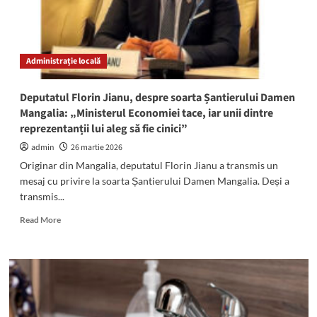
motivul
Administrație locală
Deputatul Florin Jianu, despre soarta Șantierului Damen
Mangalia: „Ministerul Economiei tace, iar unii dintre
reprezentanții lui aleg să fie cinici”
admin
26 martie 2026
Originar din Mangalia, deputatul Florin Jianu a transmis un
mesaj cu privire la soarta Șantierului Damen Mangalia. Deși a
transmis...
Read
Read More
more
about
Deputatul
Florin
Jianu,
despre
soarta