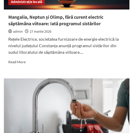
Administrație locală
Mangalia, Neptun și Olimp, fără curent electric
săptămâna viitoare: Iată programul sistărilor
admin
27 martie 2026
Rețele Electrice, societatea furnizoare de energie electrică la
nivelul județului Constanța anunță programul sistărilor din
sudul litoralului de săptămâna viitoare....
Read
Read More
more
about
Mangalia,
Neptun
și
Olimp,
fără
curent
electric
săptămâna
viitoare:
Iată