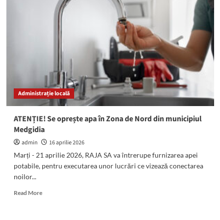
oprește
apa
în
cartierul
Tomis
1
din
municipiul
Constanța!
Administrație locală
ATENȚIE! Se oprește apa în Zona de Nord din municipiul
Medgidia
admin
16 aprilie 2026
Marți - 21 aprilie 2026, RAJA SA va întrerupe furnizarea apei
potabile, pentru executarea unor lucrări ce vizează conectarea
noilor...
Read
Read More
more
about
ATENȚIE!