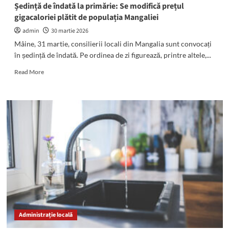
aprilie
Ședință de îndată la primărie: Se modifică prețul
2026
gigacaloriei plătit de populația Mangaliei
admin
30 martie 2026
Mâine, 31 martie, consilierii locali din Mangalia sunt convocați
în ședință de îndată. Pe ordinea de zi figurează, printre altele,...
Read
Read More
more
about
Ședință
de
îndată
la
primărie:
Se
modifică
prețul
gigacaloriei
plătit
de
populația
Administrație locală
Mangaliei