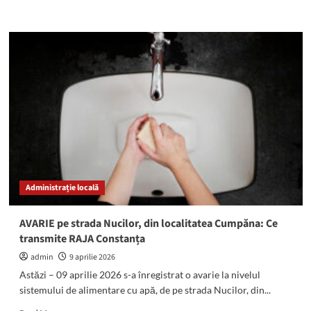
more
about
ATENȚIE!
Săptămâna
viitoare
se
sistează
furnizarea
curentului
electric
la
Mangalia
și
Limanu
Administrație locală
AVARIE pe strada Nucilor, din localitatea Cumpăna: Ce
transmite RAJA Constanța
admin
9 aprilie 2026
Astăzi – 09 aprilie 2026 s-a înregistrat o avarie la nivelul
sistemului de alimentare cu apă, de pe strada Nucilor, din...
Read