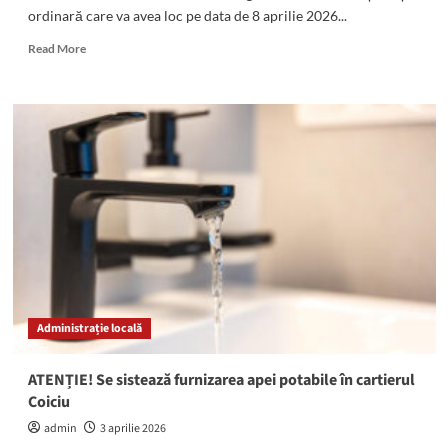
ordinară care va avea loc pe data de 8 aprilie 2026...
Read
Read More
more
about
Consiliul
Local
al
Comunei
Pecineaga,
în
ședință
ordinară:
Proiectul
ordinii
de
zi
Administrație locală
ATENȚIE! Se sistează furnizarea apei potabile în cartierul
Coiciu
admin
3 aprilie 2026