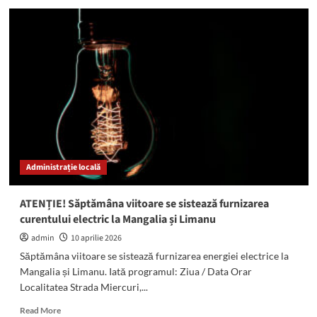
ATENȚIE!
Se
sistează
curentul
electric
la
Mangalia,
Limanu
și
Costinești.
Iată
programul
Administrație locală
întreruperilor
ATENȚIE! Săptămâna viitoare se sistează furnizarea
curentului electric la Mangalia și Limanu
admin
10 aprilie 2026
Săptămâna viitoare se sistează furnizarea energiei electrice la
Mangalia și Limanu. Iată programul: Ziua / Data Orar
Localitatea Strada Miercuri,...
Read
Read More