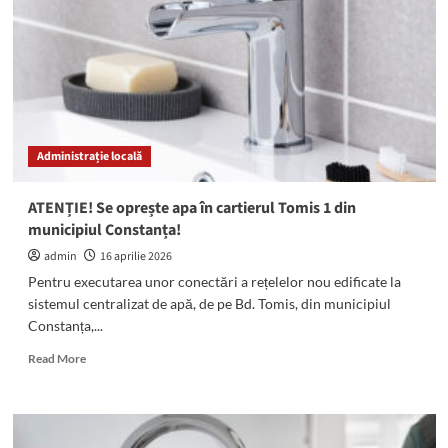
în
mai
multe
zone
din
municipiul
Constanța!
Administrație locală
ATENȚIE! Se oprește apa în cartierul Tomis 1 din
municipiul Constanța!
admin
16 aprilie 2026
Pentru executarea unor conectări a rețelelor nou edificate la
sistemul centralizat de apă, de pe Bd. Tomis, din municipiul
Constanța,...
Read
Read More
more
about
ATENȚIE!
Se