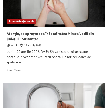
Administrație locală
Atenție, se oprește apa în localitatea Mircea Vodă din
județul Constanța!
admin
17 aprilie 2026
Luni – 20 aprilie 2026, RAJA SA va sista furnizarea apei
potabile în vederea executării operațiunilor periodice de
spălare și...
Read
Read More
more
about
Atenție,
se
oprește
apa
în
localitatea