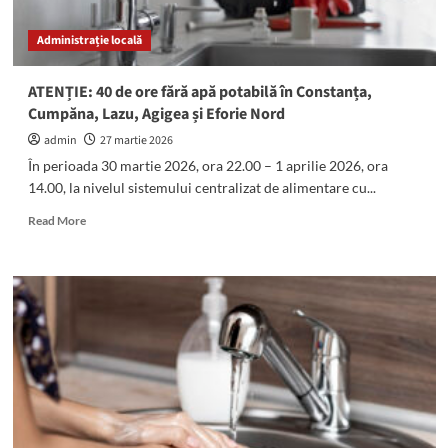
programul
sistărilor
Administrație locală
ATENȚIE: 40 de ore fără apă potabilă în Constanța,
Cumpăna, Lazu, Agigea și Eforie Nord
admin
27 martie 2026
În perioada 30 martie 2026, ora 22.00 – 1 aprilie 2026, ora
14.00, la nivelul sistemului centralizat de alimentare cu...
Read
Read More
more
about
ATENȚIE:
40
de
ore
fără
apă
potabilă
în
Constanța,
Cumpăna,