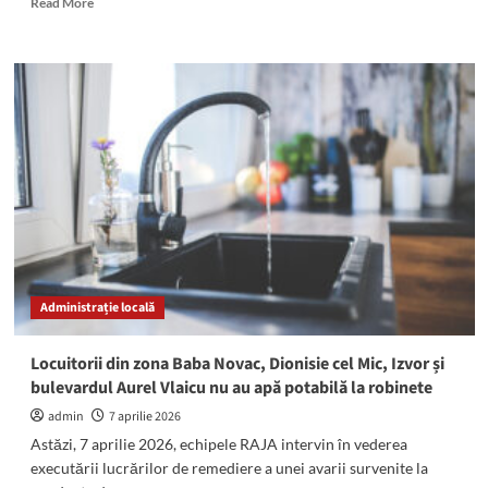
Read More
more
about
AVARIE
pe
strada
Nucilor,
din
localitatea
Cumpăna:
Ce
transmite
RAJA
Constanța
Administrație locală
Locuitorii din zona Baba Novac, Dionisie cel Mic, Izvor și
bulevardul Aurel Vlaicu nu au apă potabilă la robinete
admin
7 aprilie 2026
Astăzi, 7 aprilie 2026, echipele RAJA intervin în vederea
executării lucrărilor de remediere a unei avarii survenite la