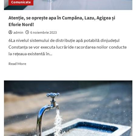
Comunicate
Atenție, se oprește apa în Cumpăna, Lazu, Agigea și
Eforie Nord!
admin
6 noiembrie 2023
6La nivelul sistemului de distribuție apă potabilă dinjudețul
Constanța se vor executa lucrăride racordarea noilor conducte
la rețeaua existentă în...
Read
Read More
more
about
Atenție,
se
oprește
apa
în
Cumpăna,
Lazu,
Agigea
și
Eforie