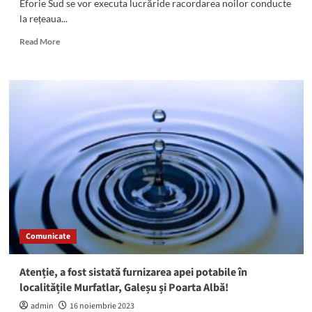
Eforie Sud se vor executa lucrăride racordarea noilor conducte
la rețeaua...
Read
Read More
more
about
Atenție,
se
oprește
apa
în
Eforie
Sud!
Comunicate
Atenție, a fost sistată furnizarea apei potabile în
localitățile Murfatlar, Galeșu și Poarta Albă!
admin
16 noiembrie 2023