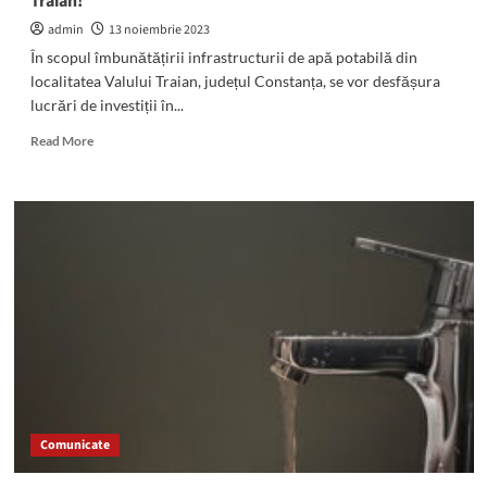
Traian!
admin
13 noiembrie 2023
În scopul îmbunătățirii infrastructurii de apă potabilă din
localitatea Valului Traian, județul Constanța, se vor desfășura
lucrări de investiții în...
Read
Read More
more
about
Atenție,
se
oprește
apa
pe
mai
multe
străzi
din
Valu
lui
Traian!
Comunicate