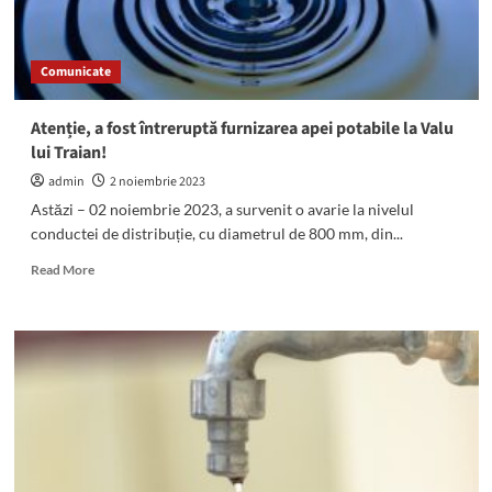
aceasta,
de
ajutoare
Comunicate
la
încălzire
Atenție, a fost întreruptă furnizarea apei potabile la Valu
lui Traian!
admin
2 noiembrie 2023
Astăzi – 02 noiembrie 2023, a survenit o avarie la nivelul
conductei de distribuție, cu diametrul de 800 mm, din...
Read
Read More
more
about
Atenție,
a
fost
întreruptă
furnizarea
apei
potabile
la