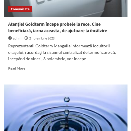
Comunicate
Atenție! Goldterm începe probele la rece. Cine
beneficiază, iarna aceasta, de ajutoare la încălzire
admin
2 noiembrie 2023
Reprezentanții Goldterm Mangalia informează locuitorii
orașului, racordaţi la sistemul centralizat de termoficare că,
începând de vineri, 3 noiembrie, vor începe...
Read
Read More
more
about
Atenție!
Goldterm
începe
probele
la
rece.
Cine
beneficiază,
iarna