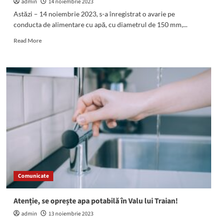
admin
14 noiembrie 2023
Astăzi – 14 noiembrie 2023, s-a înregistrat o avarie pe
conducta de alimentare cu apă, cu diametrul de 150 mm,...
Read
Read More
more
about
Avarie
la
intersecția
Aleea
Căprioarei
cu
bd.
Aurel
Vlaicu
din
municipiul
Constanța
Comunicate
Atenție, se oprește apa potabilă în Valu lui Traian!
admin
13 noiembrie 2023