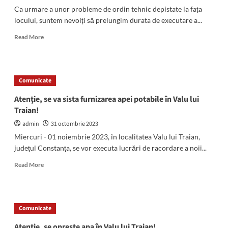
Ca urmare a unor probleme de ordin tehnic depistate la fața
locului, suntem nevoiți să prelungim durata de executare a...
Read
Read More
more
about
Atenție,
se
Comunicate
oprește
apa
Atenție, se va sista furnizarea apei potabile în Valu lui
în
Traian!
Valu
lui
admin
31 octombrie 2023
Traian!
Miercuri - 01 noiembrie 2023, în localitatea Valu lui Traian,
județul Constanța, se vor executa lucrări de racordare a noii...
Read
Read More
more
about
Atenție,
se
Comunicate
va
sista
Atenție, se oprește apa în Valu lui Traian!