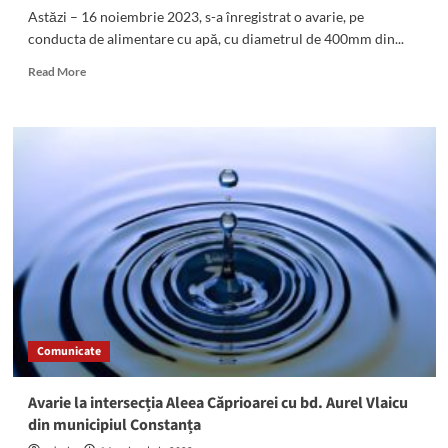
Astăzi – 16 noiembrie 2023, s-a înregistrat o avarie, pe
conducta de alimentare cu apă, cu diametrul de 400mm din...
Read
Read More
more
about
Atenție,
a
fost
sistată
furnizarea
apei
potabile
în
localitățile
Murfatlar,
Galeșu
și
Comunicate
Poarta
Albă!
Avarie la intersecția Aleea Căprioarei cu bd. Aurel Vlaicu
din municipiul Constanța