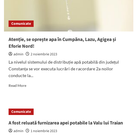
Valu
lui
Traian!
Comunicate
Atenție, se oprește apa în Cumpăna, Lazu, Agigea și
Eforie Nord!
admin
2 noiembrie 2023
La nivelul sistemului de distribuție apă potabilă din județul
Constanța se vor executa lucrări de racordare 2a noilor
conducte la...
Read
Read More
more
about
Atenție,
se
Comunicate
oprește
apa
A fost reluată furnizarea apei potabile la Valu lui Traian
în
admin
1 noiembrie 2023
Cumpăna,
Lazu,