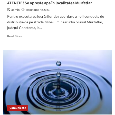
ATENȚIE! Se oprește apa în localitatea Murfatlar
admin
30 octombrie 2023
Pentru executarea lucrărilor de racordare a noii conducte de
distribuție de pe strada Mihai Eminescudin orașul Murfatlar,
județul Constanța, la...
Read
Read More
more
about
ATENȚIE!
Se
oprește
apa
în
localitatea
Murfatlar
Comunicate