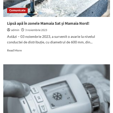
Nord!
Comunicate
Lipsă apă în zonele Mamaia Sat și Mamaia Nord!
admin
3 noiembrie 2023
Astăzi – 03 noiembrie 2023, a survenit o avarie la nivelul
conductei de distribuție, cu diametrul de 600 mm, din...
Read
Read More
more
about
Lipsă
apă
în
zonele
Mamaia
Sat
și
Mamaia
Nord!