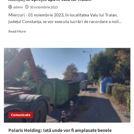
furnizarea
admin
30 octombrie 2023
apei
potabile
Miercuri - 01 noiembrie 2023, în localitatea Valu lui Traian,
în
județul Constanța, se vor executa lucrări de racordare a noii...
Valu
lui
Read
Read More
Traian!
more
about
Atenție,
se
oprește
apa
în
Valu
lui
Traian!
Comunicate
Polaris Holding: Iată unde vor fi amplasate benele