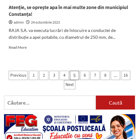
Atenție, se oprește apa în mai multe zone din municipiul
Constanța!
admin
24 octombrie 2023
RAJA S.A. va executa lucrări de înlocuire a conductei de
distribuție a apei potabile, cu diametrul de 250 mm, de...
Read
Read More
more
about
Atenție,
se
Paginație
Previous
1
2
3
4
6
7
8
16
5
…
oprește
articole
apa
Next
în
mai
Caută
multe
zone
după:
din
municipiul
Constanța!