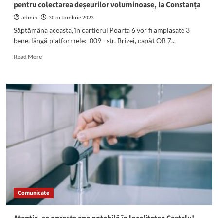
pentru colectarea deșeurilor voluminoase, la Constanța
admin
30 octombrie 2023
Săptămâna aceasta, în cartierul Poarta 6 vor fi amplasate 3
bene, lângă platformele: 009 - str. Brizei, capăt OB 7...
Read
Read More
more
about
Polaris
Holding:
Iată
unde
vor
fi
amplasate
benele
pentru
colectarea
deșeurilor
voluminoase,
Comunicate
la
Constanța