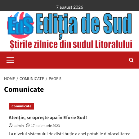
Skip
7 august 2026
to
content
Primary
Menu
HOME
COMUNICATE
PAGE 5
Comunicate
Comunicate
Atenție, se oprește apa în Eforie Sud!
admin
17 noiembrie 2023
La nivelul sistemului de distribuție a apei potabile dinlocalitatea