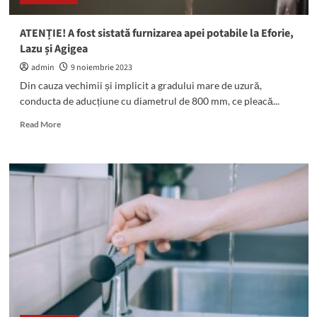
ATENȚIE! A fost sistată furnizarea apei potabile la Eforie,
Lazu și Agigea
admin
9 noiembrie 2023
Din cauza vechimii și implicit a gradului mare de uzură,
conducta de aducțiune cu diametrul de 800 mm, ce pleacă...
Read
Read More
more
about
ATENȚIE!
A
fost
sistată
furnizarea
apei
potabile
la
Eforie,
Lazu
și
Agigea