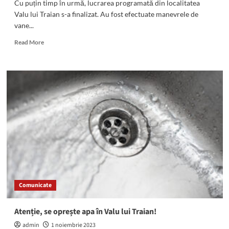
Cu puțin timp în urmă, lucrarea programată din localitatea
Agigea
Valu lui Traian s-a finalizat. Au fost efectuate manevrele de
și
vane...
Eforie
Nord!
Read
Read More
more
about
A
fost
reluată
furnizarea
apei
potabile
la
Valu
lui
Traian
Comunicate
Atenție, se oprește apa în Valu lui Traian!
admin
1 noiembrie 2023