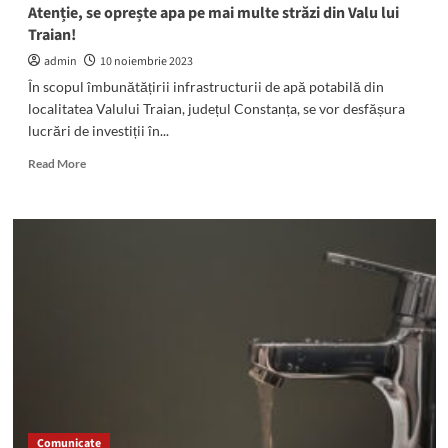
Atenție, se oprește apa pe mai multe străzi din Valu lui
Traian!
admin
10 noiembrie 2023
În scopul îmbunătățirii infrastructurii de apă potabilă din
localitatea Valului Traian, județul Constanța, se vor desfășura
lucrări de investiții în...
Read
Read More
more
about
Atenție,
se
oprește
apa
pe
mai
multe
străzi
din
Valu
lui
Traian!
Comunicate