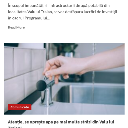
În scopul îmbunătățirii infrastructurii de apă potabilă din
localitatea Valului Traian, se vor desfășura lucrări de investiții
în cadrul Programului...
Read
Read More
more
about
Atenție,
se
oprește
apa
potabilă
în
Valu
lui
Traian!
Comunicate
Atenție, se oprește apa pe mai multe străzi din Valu lui