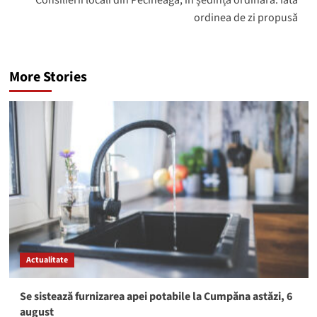
Consilierii locali din Pecineaga, în ședință ordinară: Iată
ordinea de zi propusă
More Stories
Actualitate
Se sistează furnizarea apei potabile la Cumpăna astăzi, 6
august