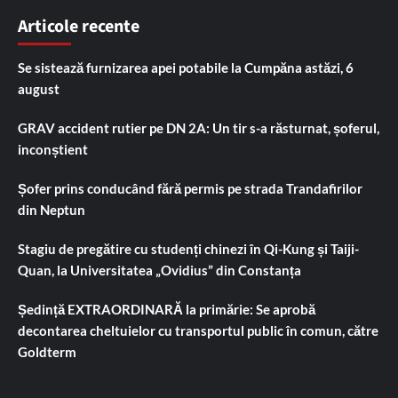
Articole recente
Se sistează furnizarea apei potabile la Cumpăna astăzi, 6
august
GRAV accident rutier pe DN 2A: Un tir s-a răsturnat, șoferul,
inconștient
Șofer prins conducând fără permis pe strada Trandafirilor
din Neptun
Stagiu de pregătire cu studenți chinezi în Qi-Kung și Taiji-
Quan, la Universitatea „Ovidius” din Constanța
Ședință EXTRAORDINARĂ la primărie: Se aprobă
decontarea cheltuielor cu transportul public în comun, către
Goldterm