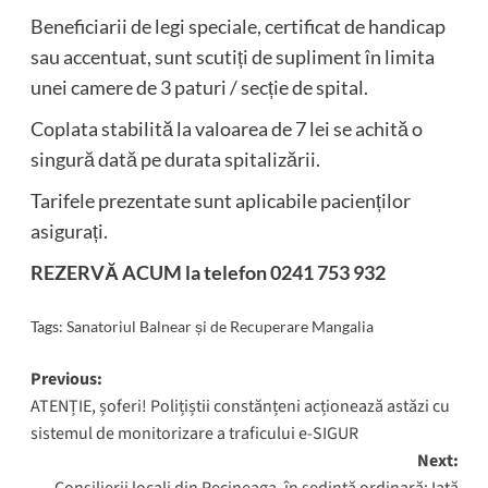
Beneficiarii de legi speciale, certificat de handicap
sau accentuat, sunt scutiți de supliment în limita
unei camere de 3 paturi / secție de spital.
Coplata stabilită la valoarea de 7 lei se achită o
singură dată pe durata spitalizării.
Tarifele prezentate sunt aplicabile pacienților
asigurați.
REZERVĂ ACUM la telefon 0241 753 932
Tags:
Sanatoriul Balnear și de Recuperare Mangalia
Post
Previous:
ATENȚIE, șoferi! Polițiștii constănțeni acționează astăzi cu
navigation
sistemul de monitorizare a traficului e-SIGUR
Next: