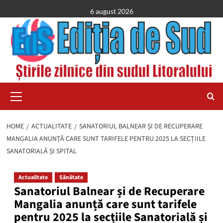
Skip
6 august 2026
to
content
Primary
Menu
HOME
ACTUALITATE
SANATORIUL BALNEAR ȘI DE RECUPERARE
MANGALIA ANUNȚĂ CARE SUNT TARIFELE PENTRU 2025 LA SECȚIILE
SANATORIALĂ ȘI SPITAL
Actualitate
Sănătate
Sanatoriul Balnear și de Recuperare
Mangalia anunță care sunt tarifele
pentru 2025 la secțiile Sanatorială și