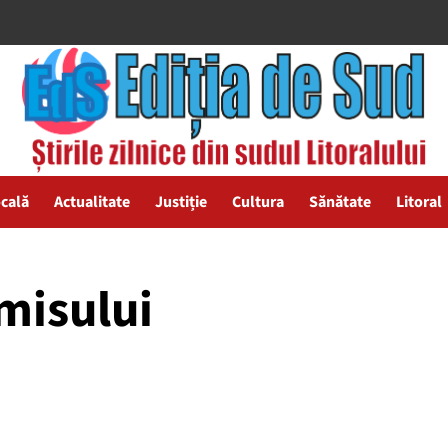
ocală
Actualitate
Justiție
Cultura
Sănătate
Litoral
misului