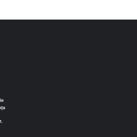
ie
nța
,