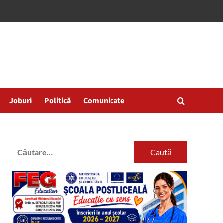
Joburi
Politică
Comunicate
Caută
după: