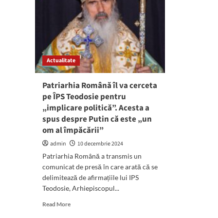
Actualitate
Patriarhia Română îl va cerceta
pe ÎPS Teodosie pentru
„implicare politică”. Acesta a
spus despre Putin că este „un
om al împăcării”
admin
10 decembrie 2024
Patriarhia Română a transmis un
comunicat de presă în care arată că se
delimitează de afirmațiile lui IPS
Teodosie, Arhiepiscopul...
Read
Read More
more