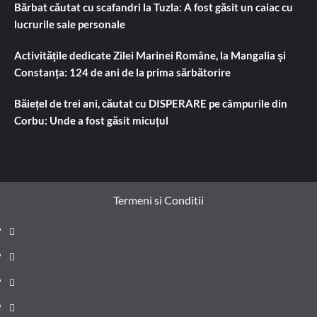
Bărbat căutat cu scafandri la Tuzla: A fost găsit un caiac cu
lucrurile sale personale
Activitățile dedicate Zilei Marinei Române, la Mangalia și
Constanța: 124 de ani de la prima sărbătorire
Băiețel de trei ani, căutat cu DISPERARE pe câmpurile din
Corbu: Unde a fost găsit micuțul
Termeni si Conditii
Prima
pagină
Știri
de
Administrație
ultima
locală
Actualitate