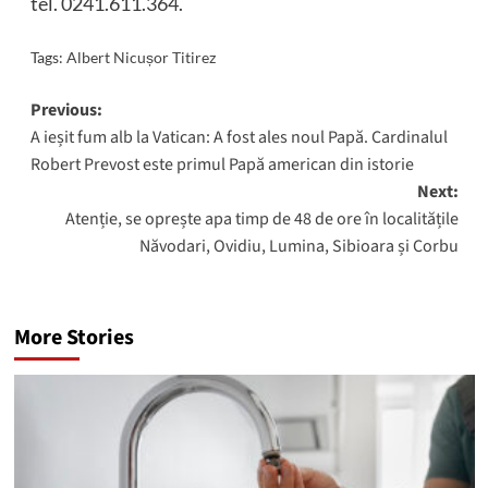
tel. 0241.611.364.
Tags:
Albert Nicușor Titirez
Post
Previous:
A ieșit fum alb la Vatican: A fost ales noul Papă. Cardinalul
navigation
Robert Prevost este primul Papă american din istorie
Next:
Atenție, se oprește apa timp de 48 de ore în localitățile
Năvodari, Ovidiu, Lumina, Sibioara și Corbu
More Stories