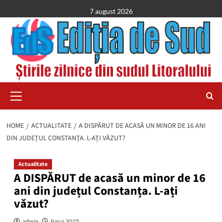
Skip
7 august 2026
to
content
Primary
Menu
HOME
ACTUALITATE
A DISPĂRUT DE ACASĂ UN MINOR DE 16 ANI
DIN JUDEȚUL CONSTANȚA. L-AȚI VĂZUT?
Actualitate
A DISPĂRUT de acasă un minor de 16
ani din județul Constanța. L-ați
văzut?
admin
9 mai 2025