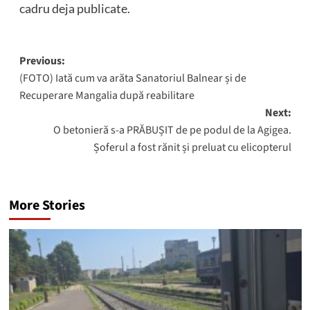
cadru deja publicate.
Post
Previous:
(FOTO) Iată cum va arăta Sanatoriul Balnear și de
navigation
Recuperare Mangalia după reabilitare
Next:
O betonieră s-a PRĂBUȘIT de pe podul de la Agigea.
Șoferul a fost rănit și preluat cu elicopterul
More Stories