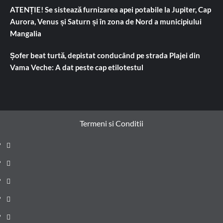
ATENȚIE! Se sistează furnizarea apei potabile la Jupiter, Cap
Aurora, Venus și Saturn și în zona de Nord a municipiului
Mangalia
Șofer beat turtă, depistat conducând pe strada Plajei din
Vama Veche: A dat peste cap etilotestul
Termeni si Conditii
Prima
pagină
Știri
de
Administrație
ultima
locală
Actualitate
oră
Justiție