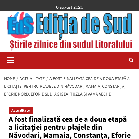
Skip
8 august 2026
to
content
Primary
Menu
HOME
ACTUALITATE
A FOST FINALIZATĂ CEA DE A DOUA ETAPĂ A
LICITAȚIEI PENTRU PLAJELE DIN NĂVODARI, MAMAIA, CONSTANȚA,
EFORIE NORD, EFORIE SUD, AGIGEA, TUZLA ȘI VAMA VECHE
Actualitate
A fost finalizată cea de a doua etapă
a licitației pentru plajele din
Năvodari, Mamaia, Constanța, Eforie