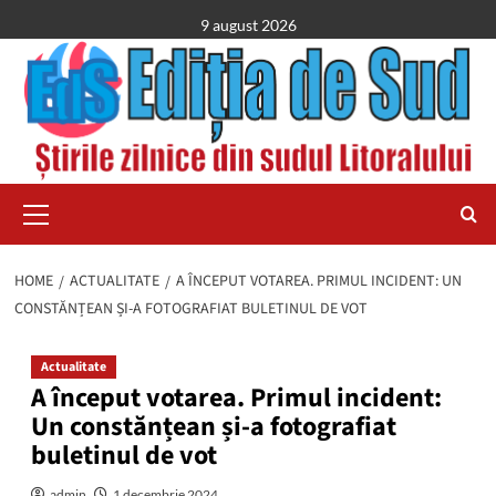
Skip
9 august 2026
to
content
Primary
Menu
HOME
ACTUALITATE
A ÎNCEPUT VOTAREA. PRIMUL INCIDENT: UN
CONSTĂNȚEAN ȘI-A FOTOGRAFIAT BULETINUL DE VOT
Actualitate
A început votarea. Primul incident:
Un constănțean și-a fotografiat
buletinul de vot
admin
1 decembrie 2024