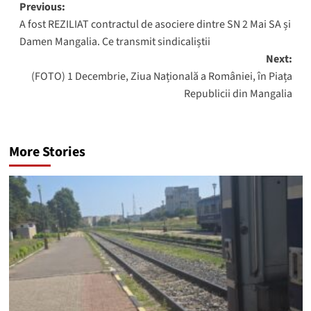
Post
Previous:
A fost REZILIAT contractul de asociere dintre SN 2 Mai SA și
navigation
Damen Mangalia. Ce transmit sindicaliștii
Next:
(FOTO) 1 Decembrie, Ziua Națională a României, în Piața
Republicii din Mangalia
More Stories