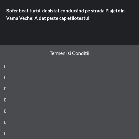
Șofer beat turtă, depistat conducând pe strada Plajei din
Vama Veche: A dat peste cap etilotestul
Termeni si Conditii
Prima
pagină
Știri
de
Administrație
ultima
locală
Actualitate
oră
Justiție
Cultura
Sănătate