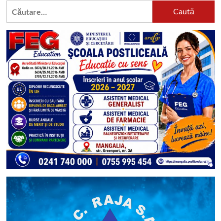
Caută
după: