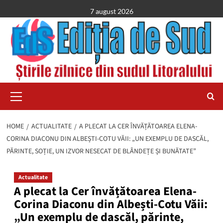
Skip
7 august 2026
to
content
Primary
Menu
HOME
ACTUALITATE
A PLECAT LA CER ÎNVĂȚĂTOAREA ELENA-
CORINA DIACONU DIN ALBEȘTI-COTU VĂII: „UN EXEMPLU DE DASCĂL,
PĂRINTE, SOȚIE, UN IZVOR NESECAT DE BLÂNDEȚE ȘI BUNĂTATE”
Actualitate
A plecat la Cer învățătoarea Elena-
Corina Diaconu din Albești-Cotu Văii:
„Un exemplu de dascăl, părinte,