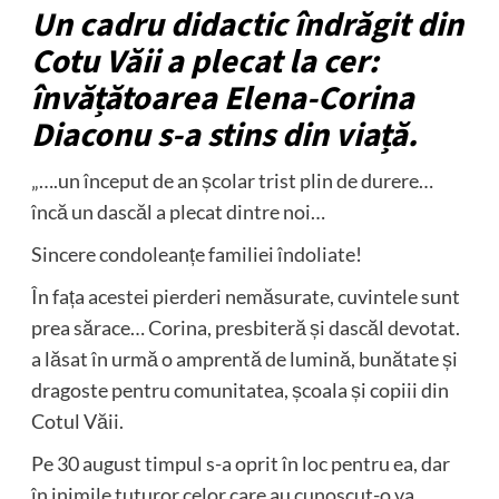
Un cadru didactic îndrăgit din
Cotu Văii a plecat la cer:
învățătoarea Elena-Corina
Diaconu s-a stins din viață.
„….un început de an școlar trist plin de durere…
încă un dascăl a plecat dintre noi…
Sincere condoleanțe familiei îndoliate!
În fața acestei pierderi nemăsurate, cuvintele sunt
prea sărace… Corina, presbiteră și dascăl devotat.
a lăsat în urmă o amprentă de lumină, bunătate și
dragoste pentru comunitatea, școala și copiii din
Cotul Văii.
Pe 30 august timpul s-a oprit în loc pentru ea, dar
în inimile tuturor celor care au cunoscut-o va