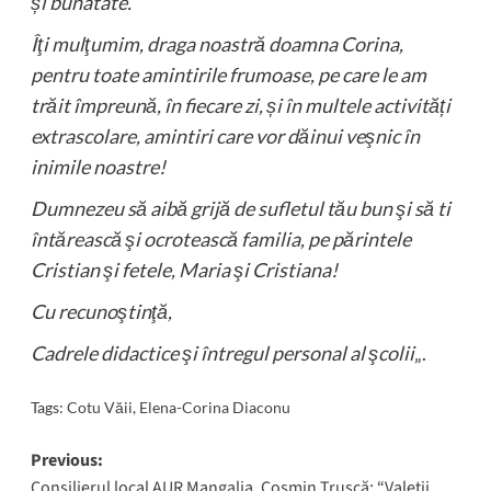
și bunatate.
Îţi mulţumim, draga noastră doamna Corina,
pentru toate amintirile frumoase, pe care le am
trăit împreună, în fiecare zi, și în multele activități
extrascolare, amintiri care vor dăinui veşnic în
inimile noastre!
Dumnezeu să aibă grijă de sufletul tău bun şi să ti
întărească şi ocrotească familia, pe părintele
Cristian şi fetele, Maria şi Cristiana!
Cu recunoştinţă,
Cadrele didactice şi întregul personal al şcolii
„.
Tags:
Cotu Văii
,
Elena-Corina Diaconu
Post
Previous:
Consilierul local AUR Mangalia, Cosmin Truşcă: “Valeţii