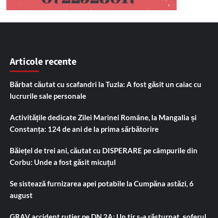
Articole recente
Bărbat căutat cu scafandri la Tuzla: A fost găsit un caiac cu
lucrurile sale personale
Activitățile dedicate Zilei Marinei Române, la Mangalia și
Constanța: 124 de ani de la prima sărbătorire
Băiețel de trei ani, căutat cu DISPERARE pe câmpurile din
Corbu: Unde a fost găsit micuțul
Se sistează furnizarea apei potabile la Cumpăna astăzi, 6
august
GRAV accident rutier pe DN 2A: Un tir s-a răsturnat, șoferul,