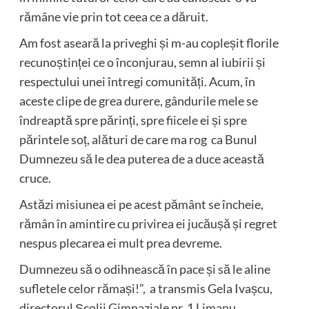
rămâne vie prin tot ceea ce a dăruit.
Am fost aseară la priveghi și m-au copleșit florile
recunoștinței ce o înconjurau, semn al iubirii și
respectului unei întregi comunități. Acum, în
aceste clipe de grea durere, gândurile mele se
îndreaptă spre părinți, spre fiicele ei și spre
părintele soț, alături de care ma rog ca Bunul
Dumnezeu să le dea puterea de a duce această
cruce.
Astăzi misiunea ei pe acest pământ se încheie,
rămân în amintire cu privirea ei jucăușă și regret
nespus plecarea ei mult prea devreme.
Dumnezeu să o odihnească în pace și să le aline
sufletele celor rămași!”, a transmis Gela Ivașcu,
directorul Școlii Gimnaziale nr. 1 Limanu.