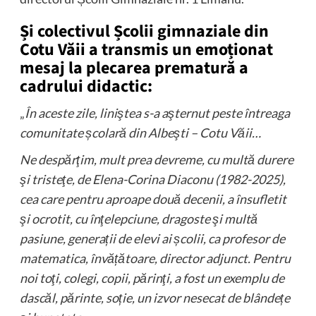
Și colectivul Școlii gimnaziale din
Cotu Văii a transmis un emoționat
mesaj la plecarea prematură a
cadrului didactic:
„
În aceste zile, liniştea s-a aşternut peste întreaga
comunitate școlară din Albeşti – Cotu Văii…
Ne despărţim, mult prea devreme, cu multă durere
şi tristeţe, de Elena-Corina Diaconu (1982-2025),
cea care pentru aproape două decenii, a însufletit
şi ocrotit, cu înţelepciune, dragoste şi multă
pasiune, generații de elevi ai școlii, ca profesor de
matematica, învățătoare, director adjunct. Pentru
noi toţi, colegi, copii, părinţi, a fost un exemplu de
dascăl, părinte, soție, un izvor nesecat de blândețe