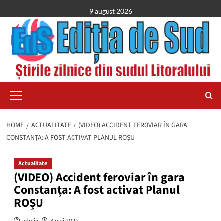
Skip
9 august 2026
to
content
Primary
Menu
HOME
ACTUALITATE
(VIDEO) ACCIDENT FEROVIAR ÎN GARA
CONSTANȚA: A FOST ACTIVAT PLANUL ROȘU
Actualitate
(VIDEO) Accident feroviar în gara
Constanța: A fost activat Planul
ROȘU
admin
4 mai 2025