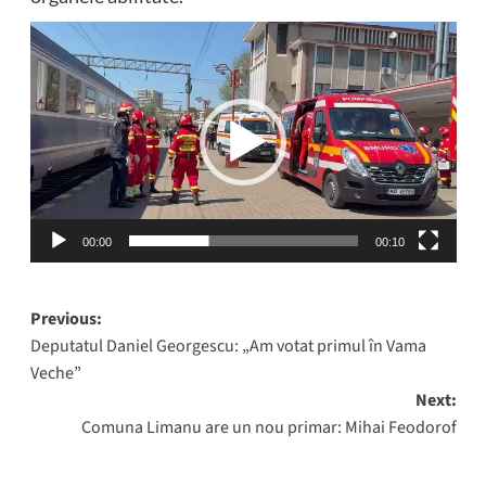
Player
video
00:00
00:10
Post
Previous:
Deputatul Daniel Georgescu: „Am votat primul în Vama
navigation
Veche”
Next:
Comuna Limanu are un nou primar: Mihai Feodorof