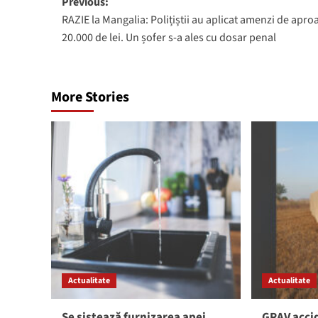
Post
Previous:
RAZIE la Mangalia: Polițiștii au aplicat amenzi de apro
navigation
20.000 de lei. Un șofer s-a ales cu dosar penal
More Stories
Actualitate
Actualitate
Se sistează furnizarea apei
GRAV accid