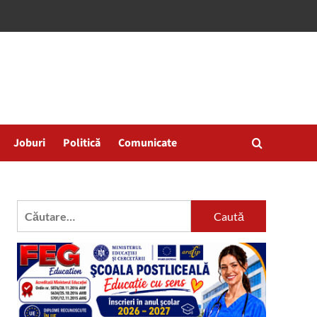
Joburi
Politică
Comunicate
Caută
după: