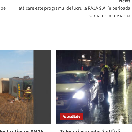
Next:
ape
Iată care este programul de lucru la RAJA S.A. în perioada
sărbătorilor de iarnă
Actualitate
ent rutier pe DN 2A:
Șofer prins conducând fără