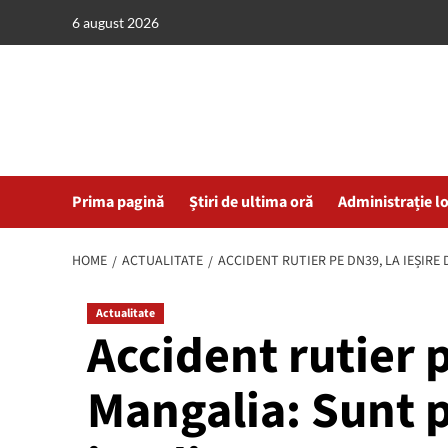
Skip
6 august 2026
to
content
Prima pagină
Știri de ultima oră
Administrație l
HOME
ACTUALITATE
ACCIDENT RUTIER PE DN39, LA IEȘIRE
Actualitate
Accident rutier p
Mangalia: Sunt 