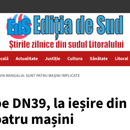
ocală
Actualitate
Justiție
Cultura
Sănătate
Litoral
 DIN MANGALIA: SUNT PATRU MAȘINI IMPLICATE
e DN39, la ieșire din
patru mașini