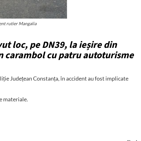
ent rutier Mangalia
t loc, pe DN39, la ieșire din
n carambol cu patru autoturisme
liție Județean Constanța, în accident au fost implicate
e materiale.