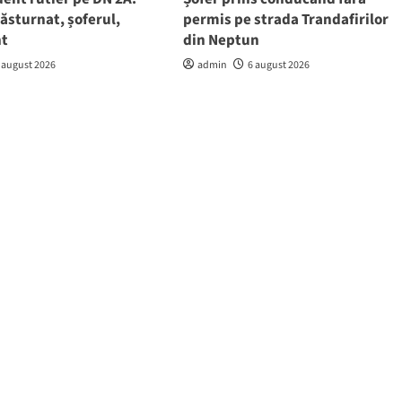
răsturnat, șoferul,
permis pe strada Trandafirilor
nt
din Neptun
 august 2026
admin
6 august 2026