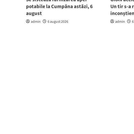
potabile la Cumpăna astăzi, 6
Un tir s-a 
august
inconștie
admin
6 august 2026
admin
6