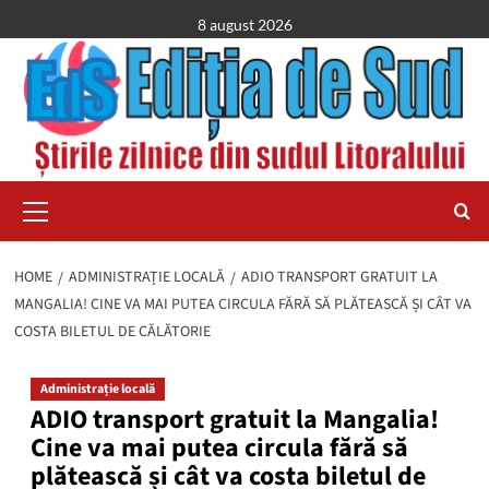
Skip
8 august 2026
to
content
Primary
Menu
HOME
ADMINISTRAȚIE LOCALĂ
ADIO TRANSPORT GRATUIT LA
MANGALIA! CINE VA MAI PUTEA CIRCULA FĂRĂ SĂ PLĂTEASCĂ ȘI CÂT VA
COSTA BILETUL DE CĂLĂTORIE
Administrație locală
ADIO transport gratuit la Mangalia!
Cine va mai putea circula fără să
plătească și cât va costa biletul de