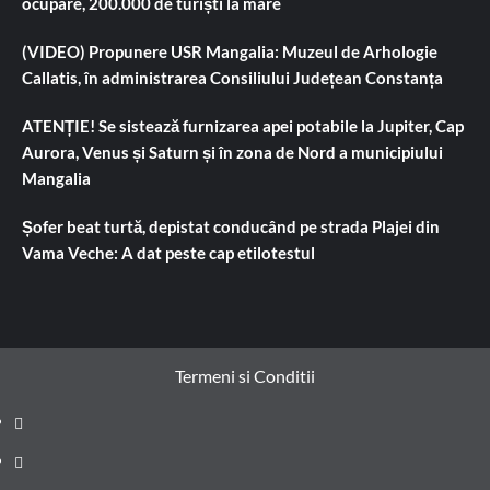
ocupare, 200.000 de turiști la mare
(VIDEO) Propunere USR Mangalia: Muzeul de Arhologie
Callatis, în administrarea Consiliului Județean Constanța
ATENȚIE! Se sistează furnizarea apei potabile la Jupiter, Cap
Aurora, Venus și Saturn și în zona de Nord a municipiului
Mangalia
Șofer beat turtă, depistat conducând pe strada Plajei din
Vama Veche: A dat peste cap etilotestul
Termeni si Conditii
Prima
pagină
Știri