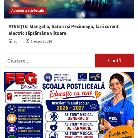
Administrație locală
ATENȚIE! Mangalia, Saturn și Pecineaga, fără curent
electric săptămâna viitoare
admin
1 august 2026
Caută
după: