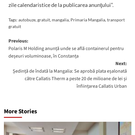
zile calendaristice de la publicarea anunţului”.
Tags:
autobuze
,
gratuit
,
mangalia
,
Primaria Mangalia
,
transport
gratuit
Post
Previous:
Polaris M Holding anunță unde se află containerul pentru
navigation
deșeuri voluminoase, în Constanța
Next:
Ședință de îndată la Mangalia: Se aprobă plata eșalonată
către Callatis Therm a peste 20 de milioane de lei și
înființarea Callatis Urban
More Stories