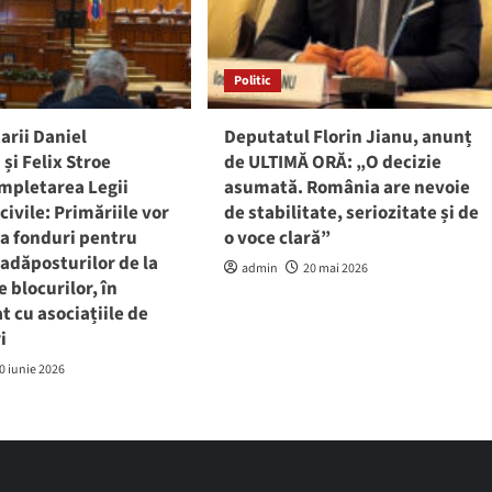
Politic
arii Daniel
Deputatul Florin Jianu, anunț
și Felix Stroe
de ULTIMĂ ORĂ: „O decizie
mpletarea Legii
asumată. România are nevoie
civile: Primăriile vor
de stabilitate, seriozitate și de
a fonduri pentru
o voce clară”
adăposturilor de la
admin
20 mai 2026
e blocurilor, în
t cu asociațiile de
i
0 iunie 2026