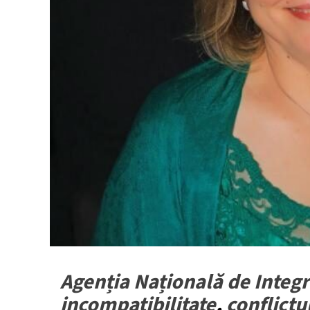
Agenția Națională de Integr
incompatibilitate
,
conflictu