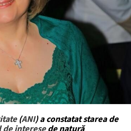
itate
(
ANI
) a constatat
starea de
l de interese
de natură