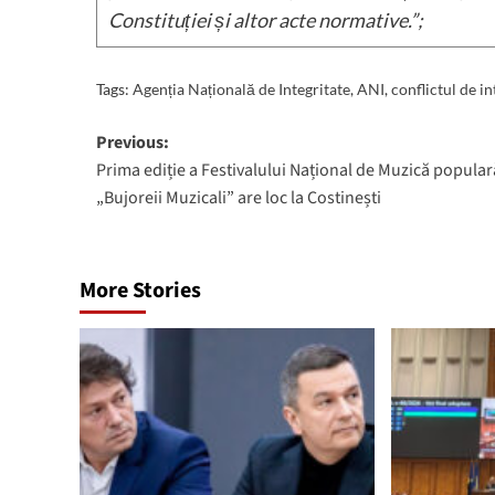
Constituției și altor acte normative.”;
Tags:
Agenția Națională de Integritate
,
ANI
,
conflictul de i
Post
Previous:
Prima ediție a Festivalului Național de Muzică popular
navigation
„Bujoreii Muzicali” are loc la Costinești
More Stories