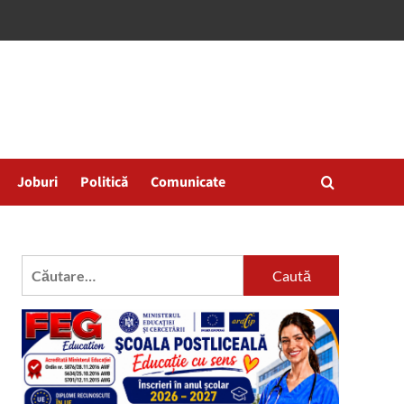
Joburi
Politică
Comunicate
Caută
după: