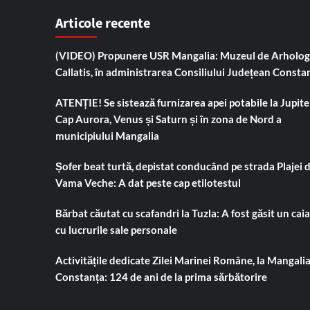
Articole recente
(VIDEO) Propunere USR Mangalia: Muzeul de Arholog
Callatis, în administrarea Consiliului Județean Consta
ATENȚIE! Se sistează furnizarea apei potabile la Jupiter
Cap Aurora, Venus și Saturn și în zona de Nord a
municipiului Mangalia
Șofer beat turtă, depistat conducând pe strada Plajei 
Vama Veche: A dat peste cap etilotestul
Bărbat căutat cu scafandri la Tuzla: A fost găsit un cai
cu lucrurile sale personale
Activitățile dedicate Zilei Marinei Române, la Mangalia
Constanța: 124 de ani de la prima sărbătorire