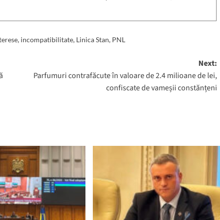
nterese
,
incompatibilitate
,
Linica Stan
,
PNL
Next:
ă
Parfumuri contrafăcute în valoare de 2.4 milioane de lei,
confiscate de vameșii constănțeni