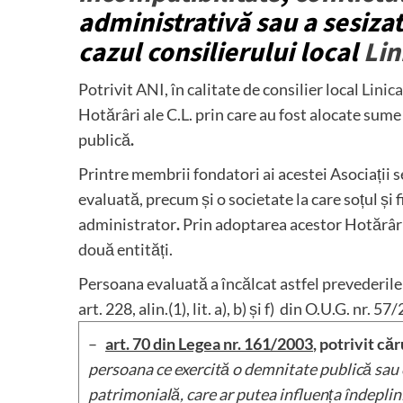
administrativă sau a sesiza
cazul consilierului local
Lin
Potrivit
ANI
, în calitate de consilier local
Linic
Hotărâri ale C.L. prin care au fost alocate sume 
publică
.
Printre membrii fondatori ai acestei Asociații s
evaluată, precum și o societate la care soțul și f
administrator
.
Prin adoptarea acestor Hotărâri
două entități.
Persoana evaluată a încălcat astfel prevederile
art. 228, alin.(1), lit. a), b) și f) din O.U.G. nr. 57
–
art. 70 din Legea nr. 161/2003
, potrivit căr
persoana ce exercită o demnitate publică sau 
patrimonială, care ar putea influența îndeplinir