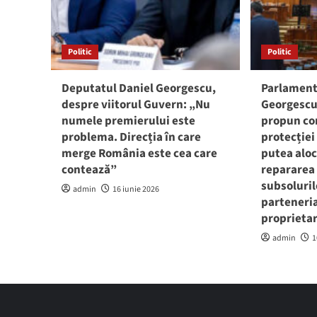
Politic
Politic
Deputatul Daniel Georgescu,
Parlament
despre viitorul Guvern: „Nu
Georgescu 
numele premierului este
propun co
problema. Direcția în care
protecției 
merge România este cea care
putea aloc
contează”
repararea 
subsoluril
admin
16 iunie 2026
parteneria
proprietar
admin
1