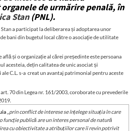
t organele de urmărire penală, în
ica Stan
(PNL).
a Stan
a participat la deliberarea și adoptarea unor
de bani din bugetul local către o asociaţie de utilitate
e află și o organizație al cărei președinte este persoana
iul acesteia, dețin calitatea de unic asociat și
 ale C.L. s-a creat un avantaj patrimonial pentru aceste
 art. 70 din Legea nr. 161/2003, coroborate cu prevederile
/2019.
uia
„prin conflict de interese se înțelege situația în care
o funcție publică are un interes personal de natură
ea cu obiectivitate a atribuțiilor care îi revin potrivit