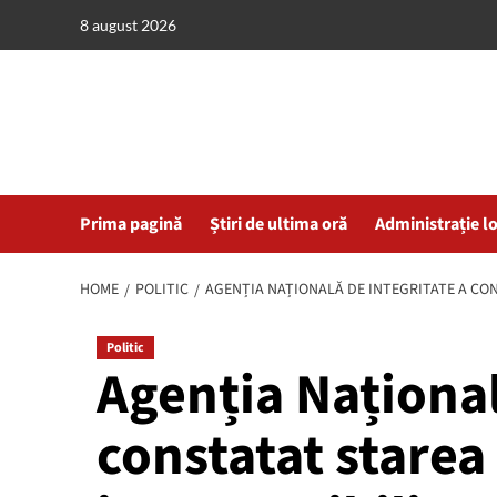
Skip
8 august 2026
to
content
Prima pagină
Știri de ultima oră
Administrație l
HOME
POLITIC
AGENȚIA NAȚIONALĂ DE INTEGRITATE A CON
Politic
Agenția Național
constatat starea